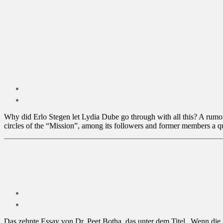
Why did Erlo Stegen let Lydia Dube go through with all this? A rumour
circles of the “Mission”, among its followers and former members a que
Das zehnte Essay von Dr. Peet Botha, das unter dem Titel „Wenn die 