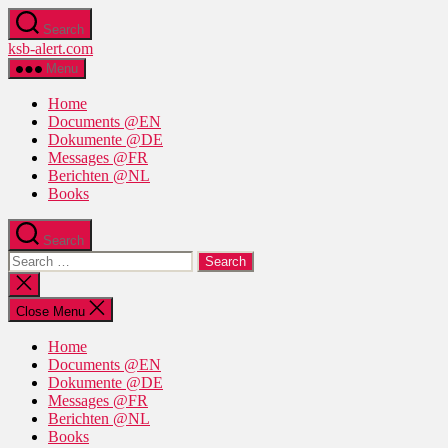
Skip
Search
to
ksb-alert.com
the
content
Menu
Home
Documents @EN
Dokumente @DE
Messages @FR
Berichten @NL
Books
Search
Search
for:
Close
search
Close Menu
Home
Documents @EN
Dokumente @DE
Messages @FR
Berichten @NL
Books