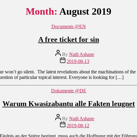
Month:
August 2019
Categories
Documents @EN
A free ticket for sin
Post
By
Natli Ashane
author
Post
2019-08-13
date
 won’t go silent. The latest revelations about the machinations of the
stion of particular topical interest. Everyone is looking for […]
Categories
Dokumente @DE
Warum Kwasizabantu alle Fakten leugnet
Post
By
Natli Ashane
author
Post
2019-08-12
date
Fäulnis an der Spitze beginnt, muss auch die Hoffnung mit der Führung