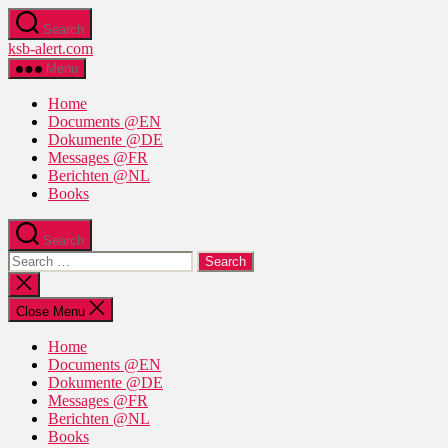
Skip
Search
to
ksb-alert.com
the
content
Menu
Home
Documents @EN
Dokumente @DE
Messages @FR
Berichten @NL
Books
Search
Search
for:
Close
search
Close Menu
Home
Documents @EN
Dokumente @DE
Messages @FR
Berichten @NL
Books