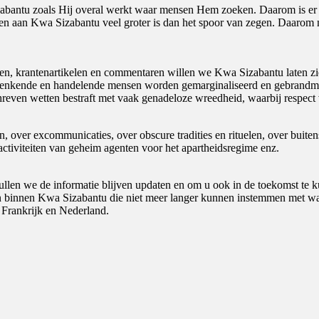
izabantu zoals Hij overal werkt waar mensen Hem zoeken. Daarom is er
wijten aan Kwa Sizabantu veel groter is dan het spoor van zegen. Daar
en, krantenartikelen en commentaren willen we Kwa Sizabantu laten zien
enkende en handelende mensen worden gemarginaliseerd en gebrandmerkt
hreven wetten bestraft met vaak genadeloze wreedheid, waarbij respec
ver excommunicaties, over obscure tradities en rituelen, over buitens
activiteiten van geheim agenten voor het apartheidsregime enz.
len we de informatie blijven updaten en om u ook in de toekomst te k
n binnen Kwa Sizabantu die niet meer langer kunnen instemmen met wa
 Frankrijk en Nederland.