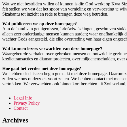
Wat we niet bestrijden willen of kunnen is dit: God werkt op Kwa S
feit stellen we vast dat het spoor van vernieling en verwoesting te 
Sizabantu tot inzicht en rede te brengen deze weg betreden.
Wat publiceren we op deze homepage?
Aan de hand van getuigenissen, briefwis- ‘selingen, geschreven stukk
alleen zeer onderdanige mensen kunnen aarden; waar onafhankelijk d
wachter Gods aangesteld, die elke overtreding van haar eigen ongesc
Wat kunnen lezers verwachten van deze homepage?
Waargebeurde verhalen over gebroken mensen en ontwrichte gezinnen, o
krediettransacties en diamantprojecten, over miljoenenschulden, over 
Hoe gaat het verder met deze homepage?
We hebben slechts een begin gemaakt met deze homepage. Daarom zul
zullen we ons onderzoek voort zetten. We hebben contact met mense
vertrekken. We verwachten ook binnenkort berichten uit Zwitserland,
Legal Info
Privacy Policy
Contact
Archives