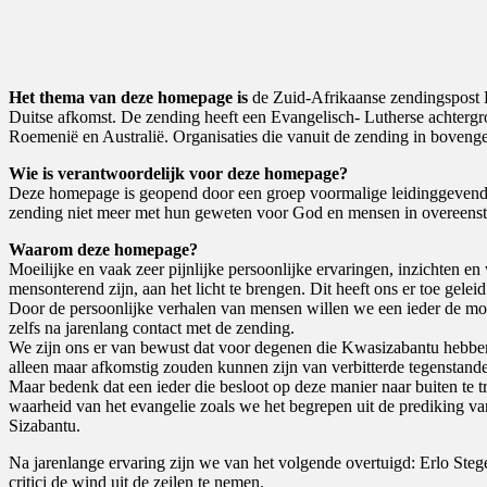
Het thema van deze homepage is
de Zuid-Afrikaanse zendingspost 
Duitse afkomst. De zending heeft een Evangelisch- Lutherse achtergr
Roemenië en Australië. Organisaties die vanuit de zending in boven
Wie is verantwoordelijk voor deze homepage?
Deze homepage is geopend door een groep voormalige leidinggevende
zending niet meer met hun geweten voor God en mensen in overeen
Waarom deze homepage?
Moeilijke en vaak zeer pijnlijke persoonlijke ervaringen, inzichten e
mensonterend zijn, aan het licht te brengen. Dit heeft ons er toe gel
Door de persoonlijke verhalen van mensen willen we een ieder de mo
zelfs na jarenlang contact met de zending.
We zijn ons er van bewust dat voor degenen die Kwasizabantu hebben
alleen maar afkomstig zouden kunnen zijn van verbitterde tegenstande
Maar bedenk dat een ieder die besloot op deze manier naar buiten te
waarheid van het evangelie zoals we het begrepen uit de prediking v
Sizabantu.
Na jarenlange ervaring zijn we van het volgende overtuigd: Erlo Ste
critici de wind uit de zeilen te nemen.