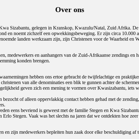
Over ons
Kwa Sizabantu, gelegen in Kranskop, Kwazulu/Natal, Zuid Afrika. De 
ond en noemt zichzelf een opwekkingsbeweging. Er zijn circa 10.000 aa
genoemde landen werkzaam zijn, zijn Christenen voor de Waarheid en 
n, medewerkers en aanhangers van de Zuid-Afrikaanse zendings en ha
stemming konden brengen.
n waarnemingen hebben ons ertoe gebracht de twijfelachtige en praktijk
eid christenen van alle denominaties een blik te gunnen achter de scher
gelijkheid geven zich een mening te vormen over Kwasizabantu, iets w
 bezocht of alleen oppervlakkig contact hebben gehad met de zending,
rs.
 treden eens bevriend is geweest met de familie Stegen en Kwa Sizaban
an Erlo Stegen. Vaak was het slechts na jaren dat we ontdekten hoe ze
gen en zijn medewerkers bepleiten hun zaak door elke beschuldiging af