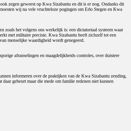
 ook zegen geweest op Kwa Sizabantu en dit is er nog. Ondanks dit
om moesten wij na vele vruchteloze pogingen om Erlo Stegen en Kwa
 zoals het volgens ons werkelijk is: een dictatoriaal systeem waar
 met militaire precisie. Kwa Sizabantu heeft zichzelf tot een
t van menselijke waardigheid wordt genegeerd.
porige afranselingen en maagdelijkheids controles, over duistere
unnen informeren over de praktijken van de Kwa Sizabantu zending,
t daar gebeurt maar die mede om familie redenen niet kunnen