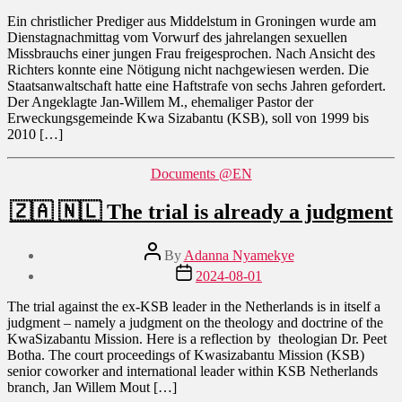
🇿🇦
🇳🇱
Ein christlicher Prediger aus Middelstum in Groningen wurde am
Freispruch
Dienstagnachmittag vom Vorwurf des jahrelangen sexuellen
aus
Missbrauchs einer jungen Frau freigesprochen. Nach Ansicht des
Mangel
Richters konnte eine Nötigung nicht nachgewiesen werden. Die
an
Staatsanwaltschaft hatte eine Haftstrafe von sechs Jahren gefordert.
Beweisen
Der Angeklagte Jan-Willem M., ehemaliger Pastor der
Erweckungsgemeinde Kwa Sizabantu (KSB), soll von 1999 bis
2010 […]
Categories
Documents @EN
🇿🇦 🇳🇱 The trial is already a judgment
Post
By
Adanna Nyamekye
author
Post
2024-08-01
date
The trial against the ex-KSB leader in the Netherlands is in itself a
judgment – namely a judgment on the theology and doctrine of the
KwaSizabantu Mission. Here is a reflection by theologian Dr. Peet
Botha. The court proceedings of Kwasizabantu Mission (KSB)
senior coworker and international leader within KSB Netherlands
branch, Jan Willem Mout […]