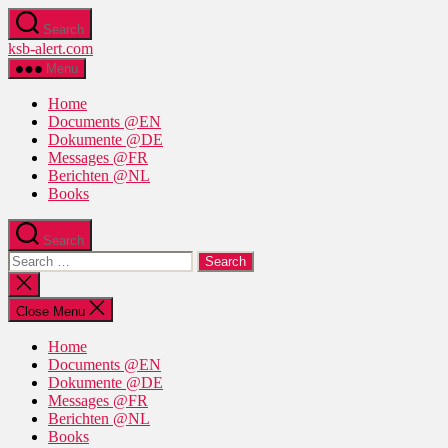
Skip
Search
to
ksb-alert.com
the
content
Menu
Home
Documents @EN
Dokumente @DE
Messages @FR
Berichten @NL
Books
Search
Search
for:
Close
search
Close Menu
Home
Documents @EN
Dokumente @DE
Messages @FR
Berichten @NL
Books