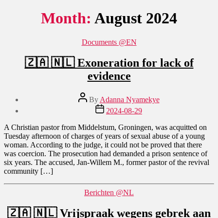
Month:
August 2024
Categories
Documents @EN
🇿🇦 🇳🇱 Exoneration for lack of
evidence
Post
By
Adanna Nyamekye
author
Post
2024-08-29
date
A Christian pastor from Middelstum, Groningen, was acquitted on
Tuesday afternoon of charges of years of sexual abuse of a young
woman. According to the judge, it could not be proved that there
was coercion. The prosecution had demanded a prison sentence of
six years. The accused, Jan-Willem M., former pastor of the revival
community […]
Categories
Berichten @NL
🇿🇦 🇳🇱 Vrijspraak wegens gebrek aan