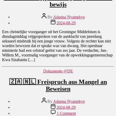
bewijs
Post
By
Adanna Nyamekye
author
Post
2024-08-29
date
Een christelijke voorganger uit het Groningse Middelstum is
dinsdagmiddag vrijgesproken van de aanklacht van jarenlang
seksueel misbruik bij een jonge vrouw. Volgens de rechter kan niet
worden bewezen dat er sprake was van dwang. Het openbaar
ministerie had een celstraf geëist van zes jaar. De verdachte, Jan-
Willem M., voormalig voorganger van de opwekkingsgemeenschap
Kwa Sizabantu […]
Categories
Dokumente @DE
🇿🇦 🇳🇱 Freispruch aus Mangel an
Beweisen
Post
By
Adanna Nyamekye
author
Post
2024-08-29
date
on
1 Comment