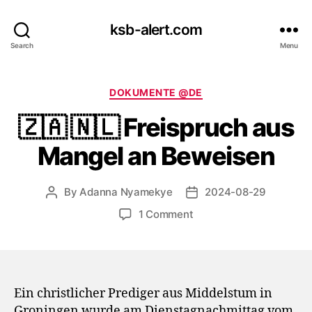
ksb-alert.com
Search
Menu
Categories
DOKUMENTE @DE
🇿🇦 🇳🇱 Freispruch aus
Mangel an Beweisen
By
Adanna Nyamekye
2024-08-29
Post
Post
author
date
on
1 Comment
🇿🇦
🇳🇱
Freispruch
aus
Mangel
Ein christlicher Prediger aus Middelstum in
an
Groningen wurde am Dienstagnachmittag vom