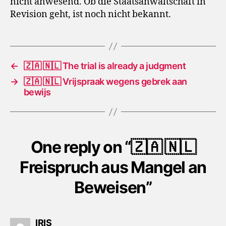
nicht anwesend. Ob die Staatsanwaltschaft in
Revision geht, ist noch nicht bekannt.
←
🇿🇦 🇳🇱 The trial is already a judgment
→
🇿🇦 🇳🇱 Vrijspraak wegens gebrek aan
bewijs
One reply on “🇿🇦 🇳🇱
Freispruch aus Mangel an
Beweisen”
says:
IRIS