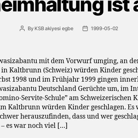
eimhaltung ist a
By
KSB akiyesi egbe
1999-05-02
Post
Post
author
date
asizabantu mit dem Vorwurf umging, an de
 in Kaltbrunn (Schweiz) würden Kinder gesc
bst 1998 und im Frühjahr 1999 gingen inner
asizabantu Deutschland Gerüchte um, im In
omino-Servite-Schule” am Schweizerischen K
m Kaltbrunn würden Kinder geschlagen. Es
schwer herauszufinden, dass und wer geschl
– es war noch viel […]