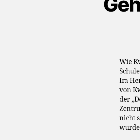
Geh
Wie Kw
Schule
Im Her
von Kw
der „D
Zentru
nicht 
wurde 