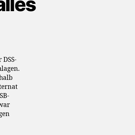
lles
r DSS-
hlagen.
halb
ternat
SB-
 war
agen