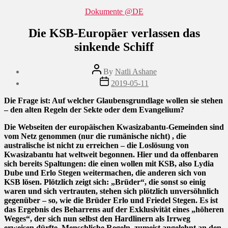
Categories
Dokumente @DE
Die KSB-Europäer verlassen das
sinkende Schiff
Post
By
Natli Ashane
author
Post
2019-05-11
date
Die Frage ist: Auf welcher Glaubensgrundlage wollen sie stehen
– den alten Regeln der Sekte oder dem Evangelium?
Die Webseiten der europäischen Kwasizabantu-Gemeinden sind
vom Netz genommen (nur die rumänische nicht) , die
australische ist nicht zu erreichen – die Loslösung von
Kwasizabantu hat weltweit begonnen. Hier und da offenbaren
sich bereits Spaltungen: die einen wollen mit KSB, also Lydia
Dube und Erlo Stegen weitermachen, die anderen sich von
KSB lösen. Plötzlich zeigt sich: „Brüder“, die sonst so einig
waren und sich vertrauten, stehen sich plötzlich unversöhnlich
gegenüber – so, wie die Brüder Erlo und Friedel Stegen. Es ist
das Ergebnis des Beharrens auf der Exklusivität eines „höheren
Weges“, der sich nun selbst den Hardlinern als Irrweg
erweisen dürfte. Menschliche Regeln, zumeist angelehnt an den