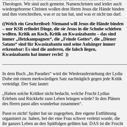
Theologen. Wir sind auch gemeint. Namenchristen und leider auch
wiedergeborene Christen wollen dem Herrn Jesus die Hände binden
und ihm vorschreiben, was er zu tun hat, und was er nicht tun darf.
((Welch ein Geschreibsel: Niemand will Jesus die Hände binden
– nur KSB erfindet Dinge, die sie Jesus in die Schuhe schieben
wollten. Kritik an Koch, Kritik an Kwasizabantu – das sind
immer „Hetzkampagnen“, die „Feinde Gottes“, die „Diener
Satans“ sind für Kwasizabantu und seine Anhänger immer
erkennbar: Es sind die anderen, die falsch liegen,
Kwasizabantu hat immer recht!
))
———————————————————————————
In dem Buch „Im Paradies“ wird die Wiederauferstehung der Lydia
Dube mit einem merkwürdigen Satz nachträglich gegen jede Kritik
verteidigt. Der Satz lautet:
„Haben solche Kritiker nicht bedacht, welche Frucht Lydias
Erlebnis und Rückkehr zum Leben bringen würde? In den Plänen
des Herrn passt alles wunderbar zusammen“.
Passt es nicht! Später hat sie zugegeben, ihre eigene Entführung
organisiert zu
haben, bei der eine Frau schwer verletzt wurde, die
ihr ganzes Leben an den Spätfolgen gelitten hat. DAS ist die Frucht