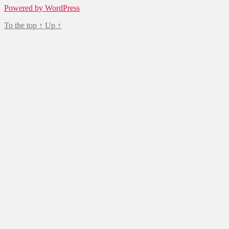
Powered by WordPress
To the top
↑
Up
↑