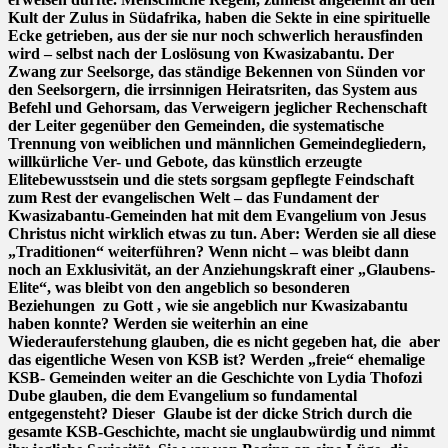
Kult der Zulus in Südafrika, haben die Sekte in eine spirituelle
Ecke getrieben, aus der sie nur noch schwerlich herausfinden
wird – selbst nach der Loslösung von Kwasizabantu. Der
Zwang zur Seelsorge, das ständige Bekennen von Sünden vor
den Seelsorgern, die irrsinnigen Heiratsriten, das System aus
Befehl und Gehorsam, das Verweigern jeglicher Rechenschaft
der Leiter gegenüber den Gemeinden, die systematische
Trennung von weiblichen und männlichen Gemeindegliedern,
willkürliche Ver- und Gebote, das künstlich erzeugte
Elitebewusstsein und die stets sorgsam gepflegte Feindschaft
zum Rest der evangelischen Welt – das Fundament der
Kwasizabantu-Gemeinden hat mit dem Evangelium von Jesus
Christus nicht wirklich etwas zu tun. Aber: Werden sie all diese
„Traditionen“ weiterführen? Wenn nicht – was bleibt dann
noch an Exklusivität, an der Anziehungskraft einer „Glaubens-
Elite“, was bleibt von den angeblich so besonderen
Beziehungen
zu Gott , wie sie angeblich nur Kwasizabantu
haben konnte? Werden sie weiterhin an eine
Wiederauferstehung glauben, die es nicht gegeben hat, die
aber
das eigentliche Wesen von KSB ist? Werden „freie“ ehemalige
KSB- Gemeinden weiter an die Geschichte von Lydia Thofozi
Dube glauben, die dem Evangelium so fundamental
entgegensteht? Dieser
Glaube ist der dicke Strich durch die
gesamte KSB-Geschichte, macht sie unglaubwürdig und nimmt