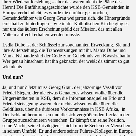
ihrer Wiederauferstehung – aber das waren nicht die Pläne des
Herrn! Die Entführungsgeschichte wurde den KSB-Gemeinden in
Europa verheimlicht, es wurde nie darüber gesprochen,
Gemeindeführer wie Georg Grau weigerten sich, die Hintergründe
ernsthaft zu hinterfragen – wie in der Katholischen Kirche ging es
nur um das äußere Erscheinungsbild der Mission, das mit allen
Mitteln aufrecht erhalten werden musste.
Lydia Dube ist der Schlüssel zur sogenannten Erweckung. Sie und
ihre Auferstehung, die Trancesitzungen mit ihr, Mama Dube und
Mama Nsibande sind der Code zum Geheimnis von Kwasizabantu.
Wer genau hinschaut, hat ihn geknackt, der weiß: da stimmt so gut
wie nichts.
Und nun?
Ja, und nun? Jetzt muss Georg Grau, der jähzornige Vasall von
Friedel Stegen, der nie etwas Genaueres wissen wollte über die
Ungereimtheiten in KSB, dem die Informationsquellen Erlo und
Friedel stets genug waren, der nichts wissen wollte über
die
Geldflüsse, über die dubiosen Vorkommnisse in KSB Afrika,
in
Deutschland herumreisen und die sich vergrößernden Lecks in der
Gruppe zuzuschmieren versuchen. Er kämpft um seine Position,
seine Macht, seine Privilegien – nicht um die Seelen der Menschen
in seinem Umfeld. Er und andere seiner Führer-.Kollegen in Europa