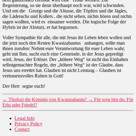
Begeisterung, so sie denn überhaupt noch war, wird schwinden.
Und um die
Georgs und die Aliusse, die Töpfers und die Jägles,
die Läderachs und Kollers , die nicht sehen, nichts hören und nichts
sagen wollten, wird es
einsamer werden. Die logische Folge der
Hybris ist der Absturz, er hat begonnen.
Voller Sympathie für alle, die mit Jesus ihr Leben leben wollen und
die jetzt noch den Resten Kwasizabantus
anhangen, sollte man
ihnen zurufen: Nehmt eure Verantwortung für euer Leben wahr,
geht mit Ihm, sucht euch eine Gemeinde, in der Jesus gepredigt
wird, Jesus, der Erlöser. Der „höhere Weg“ ist nicht das Einhalten
selbstgemachter Regeln, der „höhere Weg“ ist der Glaube, dass
Jesus uns errettet hat. Glauben ist nicht Leistung – Glauben ist
vertrauensvolles Ruhen in Gott!
Der Herr
segne euch!
←
Thofozi die Königin von Kwasizabantu?
→
Für wen bist du: Für
Erlo oder Friedel?
Legal Info
Privacy Policy
Contact