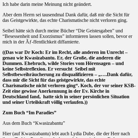
Ich habe darin meine Meinung nicht geändert.
Aber dem Herrn sei tausendmal Dank dafür, daß mir die Sicht für
das Geistgewirkte, das echte Charismatische nicht verloren ging.
Seibel hätte sich durch meine Bücher “Die Geistesgaben” und
“Besessenheit und Exorzismus” informieren lassen sollen, bevor er
mich in der Ãƒ-ffentlichkeit diffamierte.
((Das war Dr Koch: Er im Recht, alle anderen im Unrecht –
genau wie Kwasizabantu. Er, der Große, die anderen die
Dummen. Ehebruch, wilde Stories vom Hörensagen – und
keine Selbstreflexion. Er versucht
Seibel mit
Selbstbeweihräucherung zu disqualifizieren – „….Dank dafür,
dass mir die Sicht für das geistgewirkte, das echte
Charismatische nicht verloren ging“. Koch, der vor seiner KSB-
Zeit eine gewisse Anerkennung in der Ev. Kirche in
Deutschland fand,
hatte sich in seiner persönlichen Situation
und seiner Urteilskraft völlig verlaufen.))
Zum Buch “Im Paradies”
Aus dem Buch “Kwasizabantu”
Hier (auf Kwasizabantu) lebt auch Lydia Dube, die der Herr nach