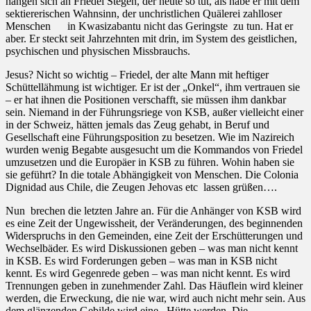
hängen sich an Friedel Stegen, der heute so tut, als habe er mit dem
sektiererischen Wahnsinn, der unchristlichen Quälerei zahlloser
Menschen
in Kwasizabantu nicht das Geringste
zu tun. Hat er
aber. Er steckt seit Jahrzehnten mit drin, im System des geistlichen,
psychischen und physischen Missbrauchs.
Jesus? Nicht so wichtig – Friedel, der alte Mann mit heftiger
Schüttellähmung ist wichtiger. Er ist der „Onkel“, ihm vertrauen sie
– er hat ihnen die Positionen verschafft, sie müssen ihm dankbar
sein. Niemand in der Führungsriege von KSB, außer vielleicht einer
in der Schweiz, hätten jemals das Zeug gehabt, in Beruf und
Gesellschaft eine Führungsposition zu besetzen. Wie im Nazireich
wurden wenig Begabte ausgesucht um die Kommandos von Friedel
umzusetzen und die Europäer in KSB zu führen. Wohin haben sie
sie geführt? In die totale Abhängigkeit von Menschen. Die Colonia
Dignidad aus Chile, die Zeugen Jehovas etc
lassen grüßen….
Nun
brechen die letzten Jahre an. Für die Anhänger von KSB wird
es eine Zeit der Ungewissheit, der Veränderungen, des beginnenden
Widerspruchs in den Gemeinden, eine Zeit der Erschütterungen und
Wechselbäder. Es wird Diskussionen geben – was man nicht kennt
in KSB. Es wird Forderungen geben – was man in KSB nicht
kennt. Es wird Gegenrede geben – was man nicht kennt. Es wird
Trennungen geben in zunehmender Zahl. Das Häuflein wird kleiner
werden, die Erweckung, die nie war, wird auch nicht mehr sein. Aus
dem glänzenden Gebilde wird eine
Hütte werden. Die