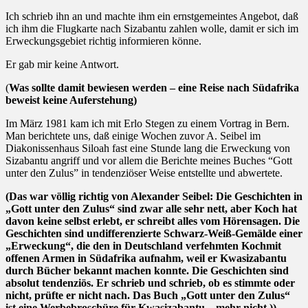
Ich schrieb ihn an und machte ihm ein ernstgemeintes Angebot, daß
ich ihm die Flugkarte nach Sizabantu zahlen wolle, damit er sich im
Erweckungsgebiet richtig informieren könne.
Er gab mir keine Antwort.
(
Was sollte damit bewiesen werden – eine Reise nach Südafrika
beweist keine Auferstehung)
Im März 1981 kam ich mit Erlo Stegen zu einem Vortrag in Bern.
Man berichtete uns, daß einige Wochen zuvor A. Seibel im
Diakonissenhaus Siloah fast eine Stunde lang die Erweckung von
Sizabantu angriff und vor allem die Berichte meines Buches “Gott
unter den Zulus” in tendenziöser Weise entstellte und abwertete.
(Das war völlig richtig von Alexander Seibel: Die Geschichten in
„Gott unter den Zulus“ sind zwar alle sehr nett, aber Koch hat
davon keine selbst erlebt, er schreibt alles vom Hörensagen. Die
Geschichten sind undifferenzierte Schwarz-Weiß-Gemälde einer
„Erweckung“, die den in Deutschland verfehmten Kochmit
offenen Armen in Südafrika aufnahm, weil er Kwasizabantu
durch Bücher bekannt machen konnte. Die Geschichten sind
absolut tendenziös. Er schrieb und schrieb, ob es stimmte oder
nicht, prüfte er nicht nach. Das Buch „Gott unter den Zulus“
ist eine Werbebroschüre für Kwasizabantu – mehr nicht.))