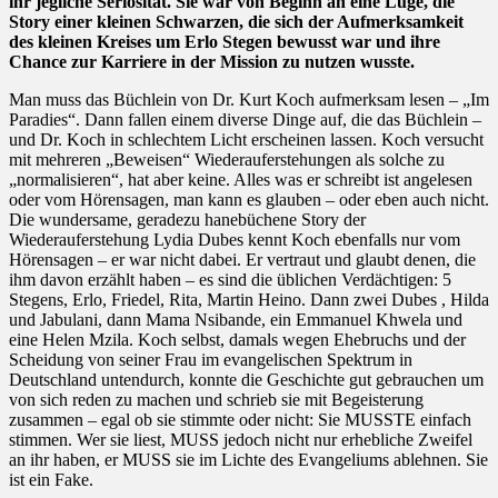
ihr jegliche Seriosität. Sie war von Beginn an eine Lüge, die
Story einer kleinen Schwarzen, die sich der Aufmerksamkeit
des kleinen Kreises um Erlo Stegen bewusst war und ihre
Chance zur Karriere in der Mission zu nutzen wusste.
Man muss das Büchlein von Dr. Kurt Koch aufmerksam lesen – „Im
Paradies“. Dann fallen einem diverse Dinge auf, die das Büchlein –
und Dr. Koch in schlechtem Licht erscheinen lassen. Koch versucht
mit mehreren „Beweisen“ Wiederauferstehungen als solche zu
„normalisieren“, hat aber keine. Alles was er schreibt ist angelesen
oder vom Hörensagen, man kann es glauben – oder eben auch nicht.
Die wundersame, geradezu hanebüchene Story der
Wiederauferstehung Lydia Dubes kennt Koch ebenfalls nur vom
Hörensagen – er war nicht dabei. Er vertraut und glaubt denen, die
ihm davon erzählt haben – es sind die üblichen Verdächtigen: 5
Stegens, Erlo, Friedel, Rita, Martin Heino. Dann zwei Dubes , Hilda
und Jabulani, dann Mama Nsibande, ein Emmanuel Khwela und
eine Helen Mzila. Koch selbst, damals wegen Ehebruchs und der
Scheidung von seiner Frau im evangelischen Spektrum in
Deutschland untendurch, konnte die Geschichte gut gebrauchen um
von sich reden zu machen und schrieb sie mit Begeisterung
zusammen – egal ob sie stimmte oder nicht: Sie MUSSTE einfach
stimmen. Wer sie liest, MUSS jedoch nicht nur erhebliche Zweifel
an ihr haben, er MUSS sie im Lichte des Evangeliums ablehnen. Sie
ist ein Fake.