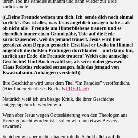
ihrem Tod ins Paradies aufnahm und dann wieder zur Erde
zurücksandte.
((„Deine Freunde weinen um dich. Ich
sende dich noch einmal
zurück“. Das ist alles, was Jesus angeblich zusagen hatte – als
ob nicht alle
Freunde um Hinterbliebene trauern und es
eigentlich immer einen Grund gäbe, Tote auf die Erde
zurückzusenden, weil da jemand trauert. Jesus wird hier
geradezu zum Deppen gemacht: Erst lässt er Lydia im Himmel
angeblich die dollsten Prüfungen durchlaufen – und dann: hui,
zurück zur Erde, die Freunde trauern! Welch eine armselige
Geschichte! Und Koch erzählt sie, als sei er dabei gewesen –
Claas Relotius reloaded sozusagen, falls das jemand von
Kwasizabantu-Anhängern versteht!))
Ihre Geschichte wird unter dem Titel “Im Paradies” veröffentlicht.
(Hier finden Sie dieses Buch als
PDF-Datei)
Natürlich weiß ich um bissige Kritik, die ihrer Geschichte
entgegengebracht werden wird.
Wenn aber Jesus wegen Gotteslä­sterung von den Theologen ans
Kreuz gebracht worden ist – sollen wir dann etwas Bessers
erwarten?
Schieben wir aber nicht schadenfroh die Schuld allein auf die