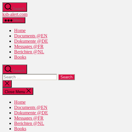
Skip
Search
to
ksb-alert.com
the
content
Menu
Home
Documents @EN
Dokumente @DE
Messages @FR
Berichten @NL
Books
Search
Search
for:
Close
search
Close Menu
Home
Documents @EN
Dokumente @DE
Messages @FR
Berichten @NL
Books