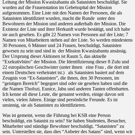
Leitung der Mission Kwasizabantu als Satanisten beschuldigt. Sie
wurden auf die Frauenstation im Gebetsspital der Mission
aufgenommen. Eine Liste mit den Namen der Personen, die als
Satanisten identifiziert wurden, macht die Runde
unter den
Bewohnern der Mission und anderen außerhalb der Mission. Die
Existenz der Liste und ihrer Herkunft wurde bestätigt, und ich habe
sie auch gesehen. Es gibt 22 Namen von Personen auf der Liste; 7
Namen von Mitarbeitern stehen auf der Liste. So werden mindestens
30 Personen, 6 Männer und 24 Frauen, beschuldigt, Satanisten
gewesen zu sein und sind in
der Mission Kwasizabantu ansässig.
Der Ursprung dieser Aktionen ist Raum 5, das aktuelle
“Exekutivbüro” der Mission. Die Identifizierung dieser 8 Zulu und
22 europäischen Geschwister (unter ihnen
eine Frau , die dort mit
einem Deutschen verheiratet ist.)
als Satanisten basiert auf dem
Zeugnis von “Ex-Satanisten”, die ihnen, den 30 Personen, im
“geistigen Bereich” begegnet sind oder sie gesehen haben und die
die Namen Thofozi, Eunice, Jabu und anderen Tanten offenbarten.
Ich kenne all diese Leute, die genannt werden, einige davon seit
vielen, vielen Jahren. Einige sind persönliche Freunde. Es ist
unsinnig, sie als Satanisten zu identifizieren.
Was ist gemeint, wenn die Führung bei KSB eine Person
beschuldigt, ein Satanist zu sein? Sie haben Studenten, Besucher,
Mitarbeiter und ständige Bewohner beschuldigt, “Satanisten” zu
sein. Unterstellen sie, dass dies “Anbeter des Satans” sind, wenn wir