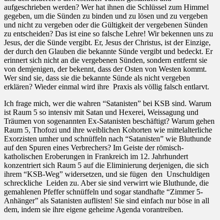
aufgeschrieben werden? Wer hat ihnen die Schlüssel zum Himmel
gegeben, um die Sünden zu binden und zu lösen und zu vergeben
und nicht zu vergeben oder die Gültigkeit der vergebenen Sünden
zu entscheiden? Das ist eine so falsche Lehre! Wir bekennen uns zu
Jesus, der die Sünde vergibt. Er, Jesus der Christus, ist der Einzige,
der durch den Glauben die bekannte Sünde vergibt und bedeckt. Er
erinnert sich nicht an die vergebenen Sünden, sondern entfernt sie
von demjenigen, der bekennt, dass der Osten von Westen kommt.
Wer sind sie, dass sie die bekannte Sünde als nicht vergeben
erklären? Wieder einmal wird ihre
Praxis als völlig falsch entlarvt.
Ich frage mich, wer die wahren “Satanisten” bei KSB sind. Warum
ist Raum 5 so intensiv mit Satan und Hexerei, Weissagung und
Träumen von sogenannten Ex-Satanisten beschäftigt? Warum gehen
Raum 5, Thofozi und ihre weiblichen Kohorten wie mittelalterliche
Exorzisten umher und schnüffeln nach “Satanisten” wie Bluthunde
auf den Spuren eines Verbrechers? Im Geiste der römisch-
katholischen Eroberungen in Frankreich im 12. Jahrhundert
konzentriert sich Raum 5 auf die Eliminierung derjenigen, die sich
ihrem “KSB-Weg” widersetzen, und sie fügen
den
Unschuldigen
schreckliche
Leiden zu. Aber sie sind verwirrt wie Bluthunde, die
gemahlenen Pfeffer schnüffeln und sogar standhafte “Zimmer 5-
Anhänger” als Satanisten auflisten! Sie sind einfach nur böse in all
dem, indem sie ihre eigene geheime Agenda vorantreiben.