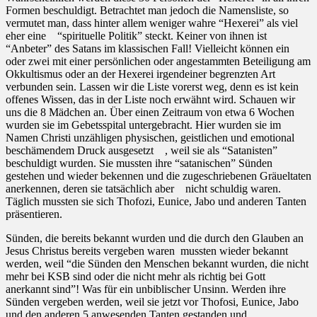
Formen beschuldigt. Betrachtet man jedoch die Namensliste, so
vermutet man, dass hinter allem weniger wahre “Hexerei” als viel
eher eine
“spirituelle Politik” steckt. Keiner von ihnen ist
“Anbeter” des Satans im klassischen Fall! Vielleicht können ein
oder zwei mit einer persönlichen oder angestammten Beteiligung am
Okkultismus oder an der Hexerei irgendeiner begrenzten Art
verbunden sein. Lassen wir die Liste vorerst weg, denn es ist kein
offenes Wissen, das in der Liste noch erwähnt wird. Schauen wir
uns die 8 Mädchen an. Über einen Zeitraum von etwa 6 Wochen
wurden sie im Gebetsspital untergebracht. Hier wurden sie im
Namen Christi unzähligen physischen, geistlichen und emotional
beschämendem Druck ausgesetzt
, weil sie als “Satanisten”
beschuldigt wurden. Sie mussten ihre “satanischen” Sünden
gestehen und wieder bekennen und die zugeschriebenen Gräueltaten
anerkennen, deren sie tatsächlich aber
nicht schuldig waren.
Täglich mussten sie sich Thofozi, Eunice, Jabo und anderen Tanten
präsentieren.
Sünden, die bereits bekannt wurden und die durch den Glauben an
Jesus Christus bereits vergeben waren
mussten wieder bekannt
werden, weil “die Sünden den Menschen bekannt wurden, die nicht
mehr bei KSB sind oder die nicht mehr als richtig bei Gott
anerkannt sind”! Was für ein unbiblischer Unsinn. Werden ihre
Sünden vergeben werden, weil sie jetzt vor Thofosi, Eunice, Jabo
und den anderen 5 anwesenden Tanten gestanden und