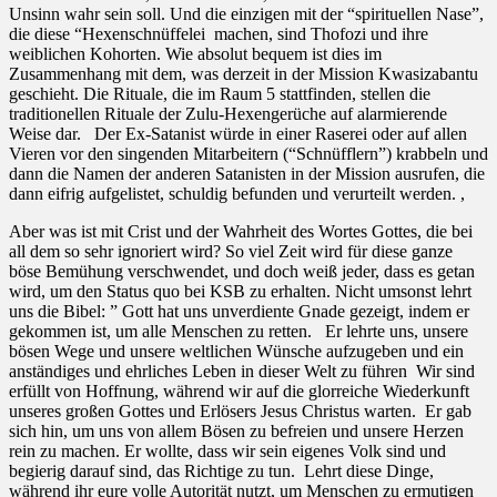
Unsinn wahr sein soll. Und die einzigen mit der “spirituellen Nase”,
die diese “Hexenschnüffelei
machen, sind Thofozi und ihre
weiblichen Kohorten. Wie absolut bequem ist dies im
Zusammenhang mit dem, was derzeit in der Mission Kwasizabantu
geschieht. Die Rituale, die im Raum 5 stattfinden, stellen die
traditionellen Rituale der Zulu-Hexengerüche auf alarmierende
Weise dar.
Der Ex-Satanist würde in einer Raserei oder auf allen
Vieren vor den singenden Mitarbeitern (“Schnüfflern”) krabbeln und
dann die Namen der anderen Satanisten in der Mission ausrufen, die
dann eifrig aufgelistet, schuldig befunden und verurteilt werden. ,
Aber was ist mit Crist und der Wahrheit des Wortes Gottes, die bei
all dem so sehr ignoriert wird? So viel Zeit wird für diese ganze
böse Bemühung verschwendet, und doch weiß jeder, dass es getan
wird, um den Status quo bei KSB zu erhalten. Nicht umsonst lehrt
uns die Bibel: ” Gott hat uns unverdiente Gnade gezeigt, indem er
gekommen ist, um alle Menschen zu retten.
Er lehrte uns, unsere
bösen Wege und unsere weltlichen Wünsche aufzugeben und ein
anständiges und ehrliches Leben in dieser Welt zu führen
Wir sind
erfüllt von Hoffnung, während wir auf die glorreiche Wiederkunft
unseres großen Gottes und Erlösers Jesus Christus warten.
Er gab
sich hin, um uns von allem Bösen zu befreien und unsere Herzen
rein zu machen. Er wollte, dass wir sein eigenes Volk sind und
begierig darauf sind, das Richtige zu tun.
Lehrt diese Dinge,
während ihr eure volle Autorität nutzt, um Menschen zu ermutigen