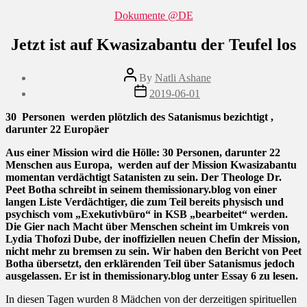
Categories
Dokumente @DE
Jetzt ist auf Kwasizabantu der Teufel los
Post
By
Natli Ashane
author
Post
2019-06-01
date
30
Personen
werden plötzlich des Satanismus bezichtigt ,
darunter 22 Europäer
Aus einer Mission wird die Hölle: 30 Personen, darunter 22
Menschen aus Europa,
werden auf der Mission Kwasizabantu
momentan verdächtigt Satanisten zu sein. Der Theologe Dr.
Peet Botha schreibt in seinem themissionary.blog von einer
langen Liste Verdächtiger, die zum Teil bereits physisch und
psychisch vom „Exekutivbüro“ in KSB „bearbeitet“ werden.
Die Gier nach Macht über Menschen scheint im Umkreis von
Lydia Thofozi Dube, der inoffiziellen neuen Chefin der Mission,
nicht mehr zu bremsen zu sein. Wir haben den Bericht von Peet
Botha übersetzt, den erklärenden Teil über Satanismus jedoch
ausgelassen. Er ist in themissionary.blog unter Essay 6 zu lesen.
In diesen Tagen wurden 8 Mädchen von der derzeitigen spirituellen