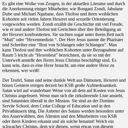
Es gibt eine Wolke von Zeugen, in der aktuellen Literatur und durch
die Anerkennung einiger Mitarbeiter, wie Bongani Zondi, Jabulane
Dube und Michael Ngubane, dass Thofosi und ihren weiblichen
Kohorten seit vielen Jahren Hexerei und sexuelle Orientierung
vorgeworfen werden. Zondi erzählt die Geschichte mit viel Freude,
wie er und andere Thofosi mit Gerüchten über ihre Beteiligung an
der Hexerei konfrontierten. Sie suchten sogar unter ihrem Bett nach
“Muti” oder “Hexenmedizin “. Der Herr Jesus nannte die Pharisäer
und Schreiber eine “Brut von Schlangen oder Schlangen”. Man
kann Thofosi und ihre weiblichen Kohorten unter Bezugnahme auf
Raum 5 leicht als “Hexenbrut” bezeichnen, da sie so mit der
Unterwelt anstelle des Herrn Jesus Christus beschäftigt sind. Es
kann sein, dass es eine Hexe braucht, um eine andere Hexe zu
erkennen, wer weiß!
Der Teufel, Satan und seine dunkle Welt aus Dämonen, Hexerei und
bösen Geistern erregen derzeit bei KSB große Aufmerksamkeit.
Satan wird auf wunderbare Weise von all dem auf Kosten von Jesus
Christus angefeuert. Wenn man sich die zirkulierende Liste ansieht,
sind Satanisten überall in der Mission. Sie sind an der Domino
Servite School, dem Cedar College of Education und in den
Privathäusern tätig. Die Anbeter des Satans werden besonders unter
den Auserwählten, den Ältesten und den Mitarbeitern von KSB
oder ihren Kindern erkannt und als solche benannt! Welch ein
schwacher Christus, dem wir dienen, wenn etwas von diesem