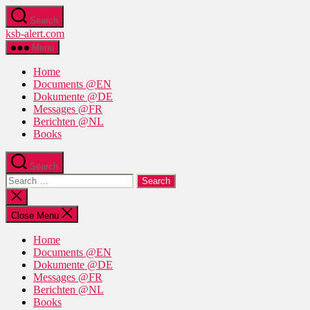
Skip
Search
to
ksb-alert.com
the
content
Menu
Home
Documents @EN
Dokumente @DE
Messages @FR
Berichten @NL
Books
Search
Search
for:
Close
search
Close Menu
Home
Documents @EN
Dokumente @DE
Messages @FR
Berichten @NL
Books