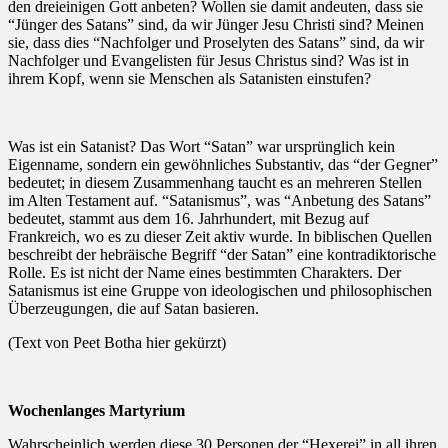
den dreieinigen Gott anbeten? Wollen sie damit andeuten, dass sie
“Jünger des Satans” sind, da wir Jünger Jesu Christi sind? Meinen
sie, dass dies “Nachfolger und Proselyten des Satans” sind, da wir
Nachfolger und Evangelisten für Jesus Christus sind? Was ist in
ihrem Kopf, wenn sie Menschen als Satanisten einstufen?
Was ist ein Satanist? Das Wort “Satan” war ursprünglich kein
Eigenname, sondern ein gewöhnliches Substantiv, das “der Gegner”
bedeutet; in diesem Zusammenhang taucht es an mehreren Stellen
im Alten Testament auf. “Satanismus”, was “Anbetung des Satans”
bedeutet, stammt aus dem 16. Jahrhundert, mit Bezug auf
Frankreich, wo es zu dieser Zeit aktiv wurde. In biblischen Quellen
beschreibt der hebräische Begriff “der Satan” eine kontradiktorische
Rolle. Es ist nicht der Name eines bestimmten Charakters. Der
Satanismus ist eine Gruppe von ideologischen und philosophischen
Überzeugungen, die auf Satan basieren.
(Text von Peet Botha hier gekürzt)
Wochenlanges Martyrium
Wahrscheinlich werden diese 30 Personen der “Hexerei” in all ihren