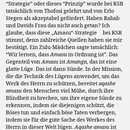
“Strategie” oder dieses “Prinzip” wurde bei KSB
tatsächlich von Thofosi gelehrt und von Erlo
Stegen als akzeptabel gefördert. Haben Rahab
und Davids Frau das nicht auch getan? Ich
glaube, dass diese „Amasu“-Strategie
bei KSB
stimmt, denn zahlreiche Quellen haben sie mir
bestätigt. Ein Zulu-Mädchen sagte tatsächlich:
“Wir lernen, dass
Amasu
in Ordnung ist”. Das
Gegenteil von
Amasu
ist
Amanga
, das ist eine
glatte Lüge. Das ist dann Sünde. In der Mission,
die die Technik des Lügens anwendet, um das
Werk des Herrn zu schützen, bereitet
aqashe
amasu
den Menschen viel Mühe, durch ihre
Blindheit zu brechen, um ihre eigene Sünde zu
erkennen, indem sie diejenigen schützt, die
Böses tun und einfach böse Taten verbergen,
indem sie für die gute Sache des Werkes des
Herrn in dieser Welt lügen.
Aqashe amasu
ist