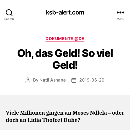
ksb-alert.com
Search
Menu
Categories
DOKUMENTE @DE
Oh, das Geld! So viel
Geld!
By
Natli Ashane
2019-06-20
Post
Post
author
date
Viele Millionen gingen an Moses Ndlela – oder
doch an Lidia Thofozi Dube?