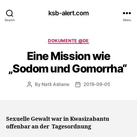
ksb-alert.com
Search
Menu
Categories
DOKUMENTE @DE
Eine Mission wie
„Sodom und Gomorrha“
By
Natli Ashane
2019-09-05
Post
Post
author
date
Sexuelle Gewalt war in Kwasizabantu
offenbar an der
Tagesordnung