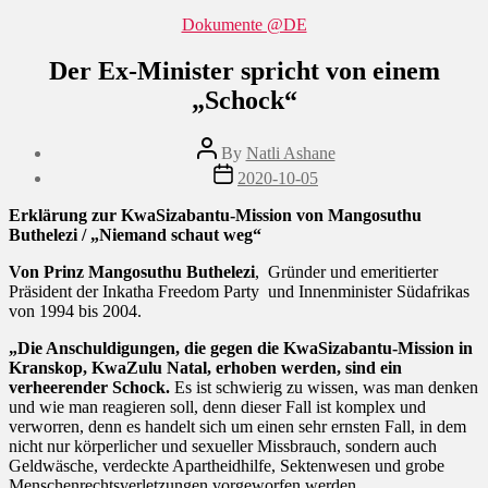
Categories
Dokumente @DE
Der Ex-Minister spricht von einem
„Schock“
Post
By
Natli Ashane
author
Post
2020-10-05
date
Erklärung zur KwaSizabantu-Mission von Mangosuthu
Buthelezi / „Niemand schaut weg“
Von Prinz Mangosuthu Buthelezi
,
Gründer und emeritierter
Präsident der Inkatha Freedom Party
und Innenminister Südafrikas
von 1994 bis 2004.
„Die Anschuldigungen, die gegen die KwaSizabantu-Mission in
Kranskop, KwaZulu Natal, erhoben werden, sind ein
verheerender Schock.
Es ist schwierig zu wissen, was man denken
und wie man reagieren soll, denn dieser Fall ist komplex und
verworren, denn es handelt sich um einen sehr ernsten Fall, in dem
nicht nur körperlicher und sexueller Missbrauch, sondern auch
Geldwäsche, verdeckte Apartheidhilfe, Sektenwesen und grobe
Menschenrechtsverletzungen vorgeworfen werden.