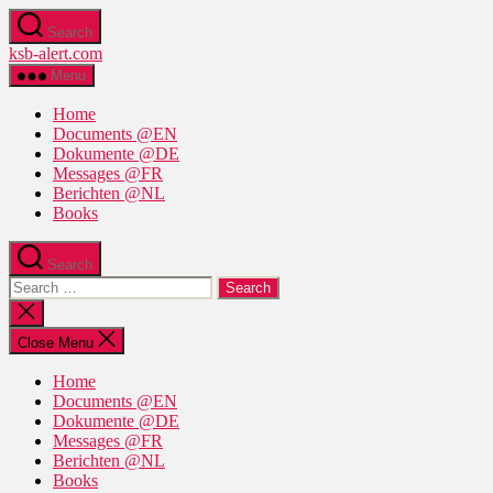
Skip
Search
to
ksb-alert.com
the
content
Menu
Home
Documents @EN
Dokumente @DE
Messages @FR
Berichten @NL
Books
Search
Search
for:
Close
search
Close Menu
Home
Documents @EN
Dokumente @DE
Messages @FR
Berichten @NL
Books