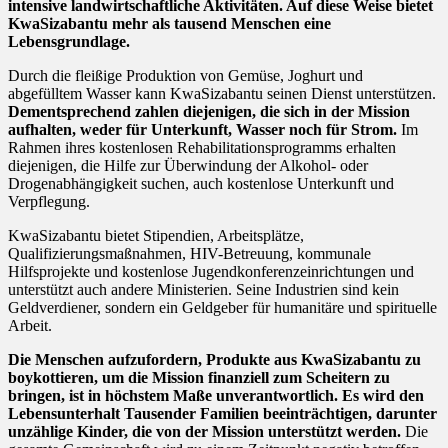
intensive landwirtschaftliche Aktivitäten. Auf diese Weise bietet
KwaSizabantu mehr als tausend Menschen eine
Lebensgrundlage.
Durch die fleißige Produktion von Gemüse, Joghurt und
abgefülltem Wasser kann KwaSizabantu seinen Dienst unterstützen.
Dementsprechend zahlen diejenigen, die sich in der Mission
aufhalten, weder für Unterkunft, Wasser noch für Strom.
Im
Rahmen ihres kostenlosen Rehabilitationsprogramms erhalten
diejenigen, die Hilfe zur Überwindung der Alkohol- oder
Drogenabhängigkeit suchen, auch kostenlose Unterkunft und
Verpflegung.
KwaSizabantu bietet Stipendien, Arbeitsplätze,
Qualifizierungsmaßnahmen, HIV-Betreuung, kommunale
Hilfsprojekte und kostenlose Jugendkonferenzeinrichtungen und
unterstützt auch andere Ministerien. Seine Industrien sind kein
Geldverdiener, sondern ein Geldgeber für humanitäre und spirituelle
Arbeit.
Die Menschen aufzufordern, Produkte aus KwaSizabantu zu
boykottieren, um die Mission finanziell zum Scheitern zu
bringen, ist in höchstem Maße unverantwortlich. Es wird den
Lebensunterhalt Tausender Familien beeinträchtigen, darunter
unzählige Kinder, die von der Mission unterstützt werden.
Die