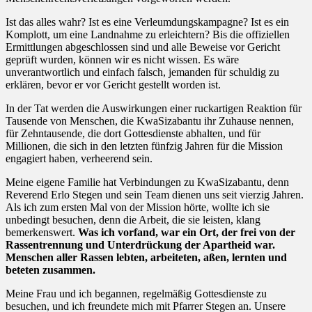
Ist das alles wahr? Ist es eine Verleumdungskampagne? Ist es ein
Komplott, um eine Landnahme zu erleichtern? Bis die offiziellen
Ermittlungen abgeschlossen sind und alle Beweise vor Gericht
geprüft wurden, können wir es nicht wissen. Es wäre
unverantwortlich und einfach falsch, jemanden für schuldig zu
erklären, bevor er vor Gericht gestellt worden ist.
In der Tat werden die Auswirkungen einer ruckartigen Reaktion für
Tausende von Menschen, die KwaSizabantu ihr Zuhause nennen,
für Zehntausende, die dort Gottesdienste abhalten, und für
Millionen, die sich in den letzten fünfzig Jahren für die Mission
engagiert haben, verheerend sein.
Meine eigene Familie hat Verbindungen zu KwaSizabantu, denn
Reverend Erlo Stegen und sein Team dienen uns seit vierzig Jahren.
Als ich zum ersten Mal von der Mission hörte, wollte ich sie
unbedingt besuchen, denn die Arbeit, die sie leisten, klang
bemerkenswert.
Was ich vorfand, war ein Ort, der frei von der
Rassentrennung und Unterdrückung der Apartheid war.
Menschen aller Rassen lebten, arbeiteten, aßen, lernten und
beteten zusammen.
Meine Frau und ich begannen, regelmäßig Gottesdienste zu
besuchen, und ich freundete mich mit Pfarrer Stegen an. Unsere