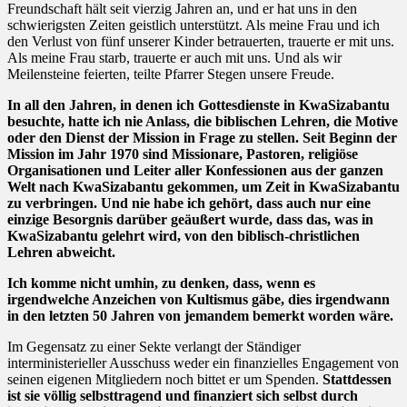
Freundschaft hält seit vierzig Jahren an, und er hat uns in den
schwierigsten Zeiten geistlich unterstützt. Als meine Frau und ich
den Verlust von fünf unserer Kinder betrauerten, trauerte er mit uns.
Als meine Frau starb, trauerte er auch mit uns. Und als wir
Meilensteine feierten, teilte Pfarrer Stegen unsere Freude.
In all den Jahren, in denen ich Gottesdienste in KwaSizabantu
besuchte, hatte ich nie Anlass, die biblischen Lehren, die Motive
oder den Dienst der Mission in Frage zu stellen. Seit Beginn der
Mission im Jahr 1970 sind Missionare, Pastoren, religiöse
Organisationen und Leiter aller Konfessionen aus der ganzen
Welt nach KwaSizabantu gekommen, um Zeit in KwaSizabantu
zu verbringen. Und nie habe ich gehört, dass auch nur eine
einzige Besorgnis darüber geäußert wurde, dass das, was in
KwaSizabantu gelehrt wird, von den biblisch-christlichen
Lehren abweicht.
Ich komme nicht umhin, zu denken, dass, wenn es
irgendwelche Anzeichen von Kultismus gäbe, dies irgendwann
in den letzten 50 Jahren von jemandem bemerkt worden wäre.
Im Gegensatz zu einer Sekte verlangt der Ständiger
interministerieller Ausschuss weder ein finanzielles Engagement von
seinen eigenen Mitgliedern noch bittet er um Spenden.
Stattdessen
ist sie völlig selbsttragend und finanziert sich selbst durch