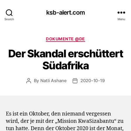
ksb-alert.com
Search
Menu
Categories
DOKUMENTE @DE
Der Skandal erschüttert
Südafrika
By
Natli Ashane
2020-10-19
Post
Post
author
date
Es ist ein Oktober, den niemand vergessen
wird, der je mit der „Mission KwaSizabantu“ zu
tun hatte. Denn der Oktober 2020 ist der Monat,