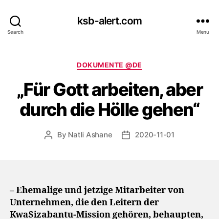
ksb-alert.com
Search
Menu
Categories
DOKUMENTE @DE
„Für Gott arbeiten, aber
durch die Hölle gehen“
By
Natli Ashane
2020-11-01
Post
Post
author
date
– Ehemalige und jetzige Mitarbeiter von
Unternehmen, die den Leitern der
KwaSizabantu-Mission gehören, behaupten,