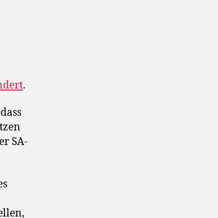
ndert
.
 dass
tzen
er SA-
es
llen,