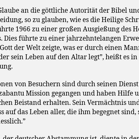
Glaube an die göttliche Autorität der Bibel un
eidung, so zu glauben, wie es die Heilige Schr
führte 1966 zu einer großen Ausgießung des H
s. Dies führte zu einer jahrzehntelangen Erw
 Gott der Welt zeigte, was er durch einen Man
der sein Leben auf den Altar legt”, heißt es in
ung.
onen von Besuchern sind durch seinen Dienst
zabantu Mission gegangen und haben Hilfe 
ichen Beistand erhalten. Sein Vermächtnis und
ss auf das Leben aller, die ihm begegnet sind,
sslich.”
, der deutscher Abstammung ist, diente in de