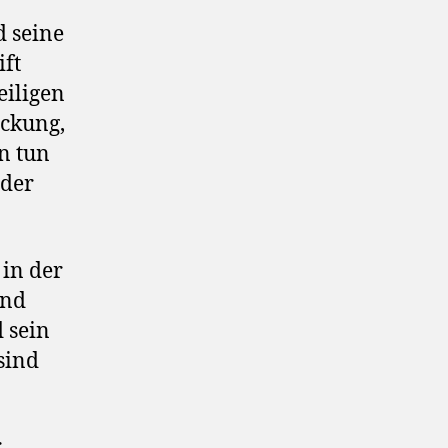
d seine
ift
eiligen
eckung,
n tun
 der
 in der
und
 sein
 sind
r