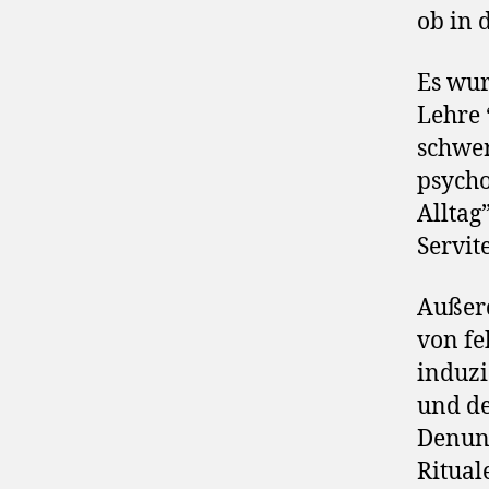
ob in 
Es wur
Lehre 
schwer
psycho
Alltag
Servit
Außerd
von fe
induzi
und de
Denunz
Ritual