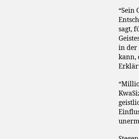
“Sein 
Entsch
sagt, 
Geiste
in der
kann, 
Erklär
“Milli
KwaSi
geistl
Einflu
unerme
Stegen