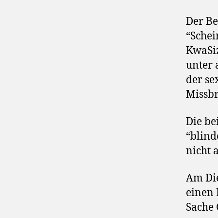
Der Be
“Schei
KwaSiz
unter 
der se
Missbr
Die be
“blind
nicht 
Am Die
einen 
Sache 