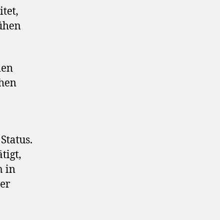
tet,
rühen
den
chen
Status.
tigt,
m in
er