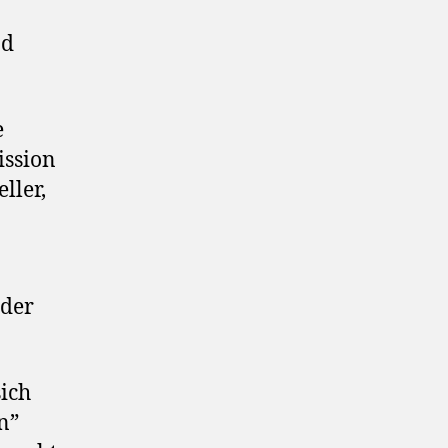
nd
e
ssion
ller,
 der
ich
n”