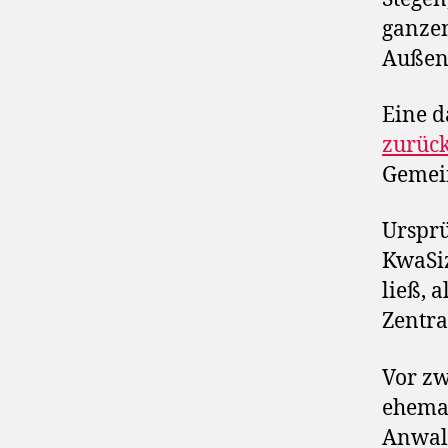
ganzen
Außens
Eine d
zurüc
Gemei
Ursprü
KwaSiz
ließ, 
Zentra
Vor zw
ehemal
Anwalt