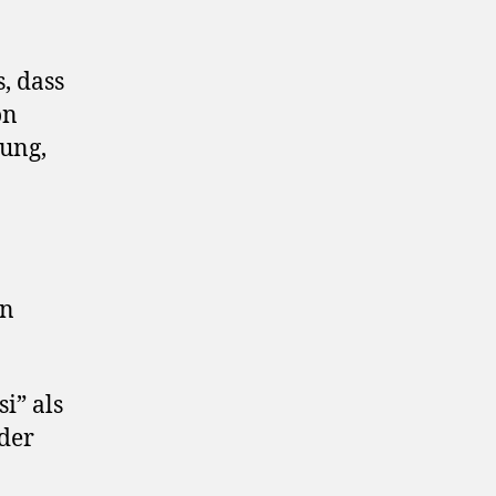
, dass
on
ung,
hn
i” als
der