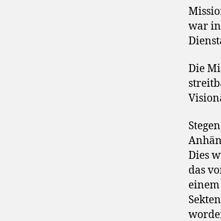
Missio
war in
Dienst
Die Mi
streit
Vision
Stegen
Anhäng
Dies w
das vo
einem 
Sekte
worde