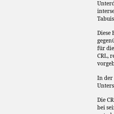
Unterd
inters
Tabuis
Diese 
gegen
für di
CRL, r
vorge
In der
Unter
Die CR
bei se