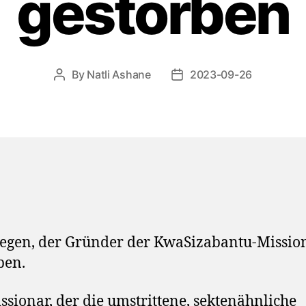
gestorben
By
Natli Ashane
2023-09-26
Post
Post
author
date
tegen, der Gründer der KwaSizabantu-Mission,
ben.
ssionar, der die umstrittene, sektenähnliche