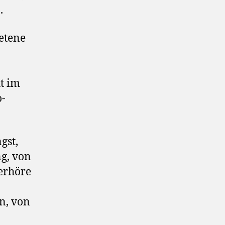
.
retene
t im
o-
gst,
g, von
Verhöre
n, von