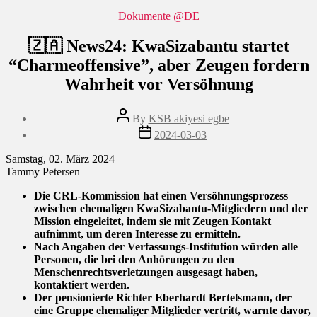
Categories
Dokumente @DE
🇿🇦 News24: KwaSizabantu startet
“Charmeoffensive”, aber Zeugen fordern
Wahrheit vor Versöhnung
Post
By
KSB akiyesi egbe
author
Post
2024-03-03
date
Samstag, 02. März 2024
Tammy Petersen
Die CRL-Kommission hat einen Versöhnungsprozess
zwischen ehemaligen KwaSizabantu-Mitgliedern und der
Mission eingeleitet, indem sie mit Zeugen Kontakt
aufnimmt, um deren Interesse zu ermitteln.
Nach Angaben der Verfassungs-Institution würden alle
Personen, die bei den Anhörungen zu den
Menschenrechtsverletzungen ausgesagt haben,
kontaktiert werden.
Der pensionierte Richter Eberhardt Bertelsmann, der
eine Gruppe ehemaliger Mitglieder vertritt, warnte davor,