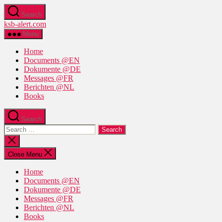
Skip
Search
to
ksb-alert.com
the
content
Menu
Home
Documents @EN
Dokumente @DE
Messages @FR
Berichten @NL
Books
Search
Search
for:
Close
search
Close Menu
Home
Documents @EN
Dokumente @DE
Messages @FR
Berichten @NL
Books