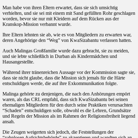
Man habe von ihren Eltern erwartet, dass sie sich umsichtig
verhielten, und sie sei mit einem mit Sand gefüllten Rohr geschlagen
worden, bevor sie nur mit Kleidern auf dem Rücken aus der
Kranskop-Mission verbannt wurde.
Ihre Eltern lehnten sie ab, wie es von Mitgliedern zu erwarten war,
deren Angehörige den “Weg” von KwaSizabantu verlassen hatten.
Auch Malingas Großfamilie wurde dazu gebracht, sie zu meiden,
und sie lebte schließlich in Durban als Kindermädchen und
Hausangestellte.
Während ihrer tränenreichen Aussage vor der Kommission sagte sie,
dass sie nicht glaube, dass die Mission sich jemals für die Härte
entschuldigen werde, die auf ihre Exkommunikation folgte.
Malinga gehörte zu denjenigen, die nach den Anhörungen empört
waren, als das CRL empfahl, dass sich KwaSizabantu bei seinen
ehemaligen Mitgliedern für den durch seine Praktiken verursachten
“Schaden” entschuldigen solle, obwohl es die Lehren, Grundsätze
und Regeln der Mission als im Rahmen der Religionsfreiheit liegend
ansah.
Die Zeugen weigerten sich jedoch, die Feststellungen der
“zahnlosen Aufsichtsbehörde” zu akzeptieren und wandten sich an