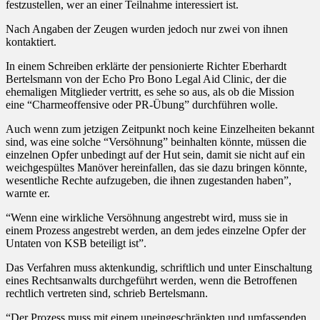
festzustellen, wer an einer Teilnahme interessiert ist.
Nach Angaben der Zeugen wurden jedoch nur zwei von ihnen
kontaktiert.
In einem Schreiben erklärte der pensionierte Richter Eberhardt
Bertelsmann von der Echo Pro Bono Legal Aid Clinic, der die
ehemaligen Mitglieder vertritt, es sehe so aus, als ob die Mission
eine “Charmeoffensive oder PR-Übung” durchführen wolle.
Auch wenn zum jetzigen Zeitpunkt noch keine Einzelheiten bekannt
sind, was eine solche “Versöhnung” beinhalten könnte, müssen die
einzelnen Opfer unbedingt auf der Hut sein, damit sie nicht auf ein
weichgespültes Manöver hereinfallen, das sie dazu bringen könnte,
wesentliche Rechte aufzugeben, die ihnen zugestanden haben”,
warnte er.
“Wenn eine wirkliche Versöhnung angestrebt wird, muss sie in
einem Prozess angestrebt werden, an dem jedes einzelne Opfer der
Untaten von KSB beteiligt ist”.
Das Verfahren muss aktenkundig, schriftlich und unter Einschaltung
eines Rechtsanwalts durchgeführt werden, wenn die Betroffenen
rechtlich vertreten sind, schrieb Bertelsmann.
“Der Prozess muss mit einem uneingeschränkten und umfassenden