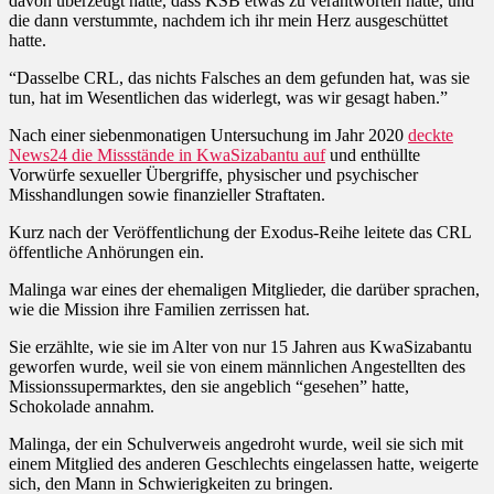
davon überzeugt hatte, dass KSB etwas zu verantworten hatte, und
die dann verstummte, nachdem ich ihr mein Herz ausgeschüttet
hatte.
“Dasselbe CRL, das nichts Falsches an dem gefunden hat, was sie
tun, hat im Wesentlichen das widerlegt, was wir gesagt haben.”
Nach einer siebenmonatigen Untersuchung im Jahr 2020
deckte
News24 die Missstände in KwaSizabantu auf
und enthüllte
Vorwürfe sexueller Übergriffe, physischer und psychischer
Misshandlungen sowie finanzieller Straftaten.
Kurz nach der Veröffentlichung der Exodus-Reihe leitete das CRL
öffentliche Anhörungen ein.
Malinga war eines der ehemaligen Mitglieder, die darüber sprachen,
wie die Mission ihre Familien zerrissen hat.
Sie erzählte, wie sie im Alter von nur 15 Jahren aus KwaSizabantu
geworfen wurde, weil sie von einem männlichen Angestellten des
Missionssupermarktes, den sie angeblich “gesehen” hatte,
Schokolade annahm.
Malinga, der ein Schulverweis angedroht wurde, weil sie sich mit
einem Mitglied des anderen Geschlechts eingelassen hatte, weigerte
sich, den Mann in Schwierigkeiten zu bringen.