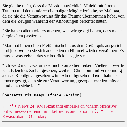
Sie glaube nicht, dass die Mission tatsächlich Mitleid mit ihrem
Trauma und dem anderer ehemaliger Mitglieder habe, so Malinga,
da sie nie die Verantwortung für das Trauma übernommen habe, von
dem die Zeugen während der Anhörungen berichtet hätten.
“Sie haben allem widersprochen, was wir gesagt haben, dass nichts
dergleichen passiert ist.
“Man hat ihnen einen Freifahrtschein aus dem Gefängnis ausgestellt,
und jetzt wollen sie sich aus heiterem Himmel wieder versöhnen. Es
muss etwas geben, das sie bedrückt”, sagte sie.
“Ich weiß nicht, warum sie mich kontaktiert haben. Vielleicht werde
ich als leichtes Ziel angesehen, weil ich Christ bin und Versöhnung
als das Richtige angesehen wird. Aber abgesehen davon habe ich
immer gesagt, dass sie zur Verantwortung gezogen werden müssen.
Und dazu stehe ich.”
Übersetzt mit DeepL (freie Version)
←
🇿🇦 News 24: KwaSizabantu embarks on ‘charm offensive’,
but witnesses demand truth before reconciliation
→
🇿🇦 The
Kwasizabantu Quandary