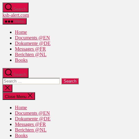
Skip
Search
to
ksb-alert.com
the
content
Menu
Home
Documents @EN
Dokumente @DE
Messages @FR
Berichten @NL
Books
Search
Search
for:
Close
search
Close Menu
Home
Documents @EN
Dokumente @DE
Messages @FR
Berichten @NL
Books