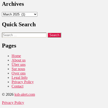
Archives
Archives
Quick Search
Search
for:
Pages
Home
About us
Über uns
Sur nous
Over ons
Legal Info
Privacy Policy
Contact
© 2026
ksb-alert.com
Privacy Policy