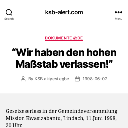
ksb-alert.com
Search
Menu
Categories
DOKUMENTE @DE
“Wir haben den hohen
Maßstab verlassen!”
By
KSB akiyesi egbe
1998-06-02
Post
Post
author
date
Gesetzeserlass in der Gemeindeversammlung
Mission Kwasizabantu, Lindach, 11.Juni 1998,
20 Uhr.