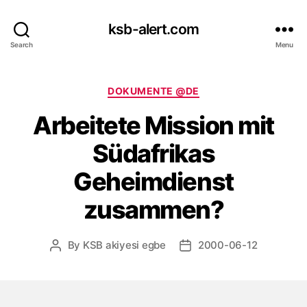
ksb-alert.com
Search
Menu
Categories
DOKUMENTE @DE
Arbeitete Mission mit
Südafrikas
Geheimdienst
zusammen?
By
KSB akiyesi egbe
2000-06-12
Post
Post
author
date