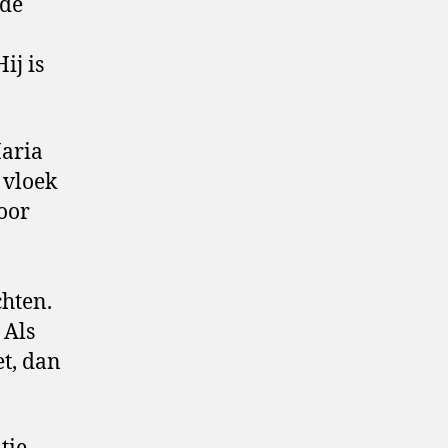
 de
ij is
aria
 vloek
Voor
hten.
 Als
et, dan