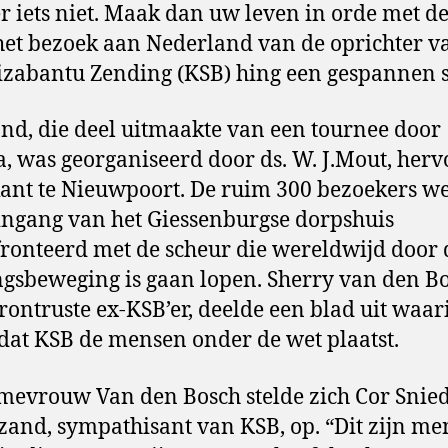
er iets niet. Maak dan uw leven in orde met de
et bezoek aan Nederland van de oprichter v
zabantu Zending (KSB) hing een gespannen s
nd, die deel uitmaakte van een tournee door
, was georganiseerd door ds. W. J.Mout, her
ant te Nieuwpoort. De ruim 300 bezoekers w
 ingang van het Giessenburgse dorpshuis
ronteerd met de scheur die wereldwijd door 
gsbeweging is gaan lopen. Sherry van den Bo
rontruste ex-KSB’er, deelde een blad uit waar
 dat KSB de mensen onder de wet plaatst.
mevrouw Van den Bosch stelde zich Cor Snied
and, sympathisant van KSB, op. “Dit zijn me