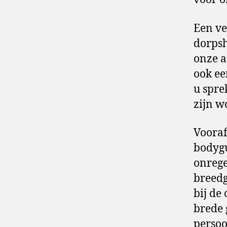
Een ve
dorpsh
onze a
ook ee
u spre
zijn w
Vooraf
bodyg
onreg
breedg
bij de
brede 
persoo