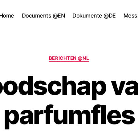
Home
Documents @EN
Dokumente @DE
Mess
Categories
BERICHTEN @NL
oodschap va
parfumfles