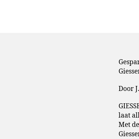
Gespan
Giess
Door J
GIESS
laat a
Met de
Giesse