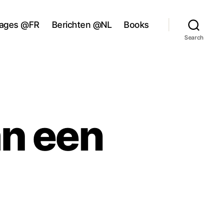
ages @FR
Berichten @NL
Books
Search
n een