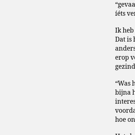
“gevaa
íéts ve
Ik heb
Dat is
anders 
erop v
gezind
“Was h
bijna 
intere
voorda
hoe ons