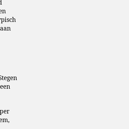
d
een
ypisch
gaan
Stegen
 een
 per
hem,