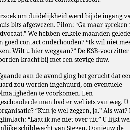
rzoek om duidelijkheid werd bij de ingang v
uis bits afgewezen. Pilon: “Ga maar spreken
dvocaat.” We hebben enkele maanden gelede
n goed contact onderhouden? “Ik wil niet me
ken. Wilt u hier weggaan?” De KSB-voorzitter 
oorden kracht bij met een stevige duw.
gaande aan de avond ging het gerucht dat ee
uard zou worden ingehuurd, om eventuele
elmatigheden te voorkomen. Een
eschouderde man had er wel iets van weg. U
 organisatie? “Kun je wel zeggen, ja.” Als wat?
glimlach: “Laat ik me niet over uit.” U lijkt we
nlijke schildwacht van Stegen. Opnieuw de