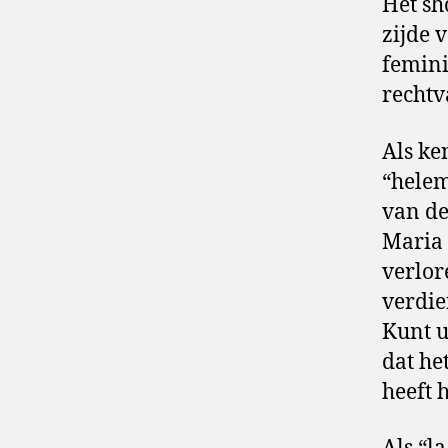
Het sh
zijde 
femini
rechtv
Als ke
“helem
van dez
Maria 
verlor
verdie
Kunt u
dat he
heeft h