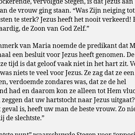
ockerende, vervolgde Stegen, is dat Jezus aan
van de vrouw ging staan. “Was Zijn neiging tot
sten te sterk? Jezus heeft het nooit verkeerd! H
aardig, de Zoon van God Zelf.”
nmerk van Maria noemde de predikant dat M
aal een besluit voor Jezus heeft genomen. De
e tijd is dat geloof vaak niet in het hart zit. 
was niets te veel voor Jezus. Ze zag dat ze een
en, verdoemde zondares was, dat ze de hel
nd had en daarom kon ze alleen tot Hem vluc
 zeggen dat uw hartstocht naar Jezus uitgaat?
t geval is, heeft uw man de beste vrouw. Zo ni
ij de slechtste.”