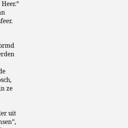
 Heer.”
an
feer.
vormd
erden
de
sch,
in ze
er uit
nsen”,