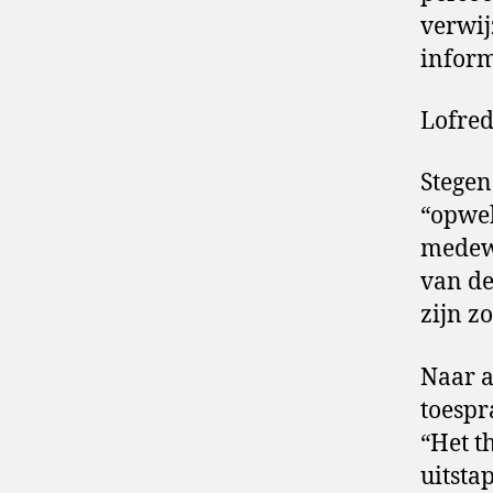
verwij
inform
Lofre
Stegen
“opwek
medewe
van de
zijn z
Naar a
toespr
“Het t
uitsta