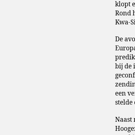
klopt 
Rond h
Kwa-Si
De avo
Europa
predik
bij de
geconf
zendin
een ve
stelde
Naast 
Hoogez