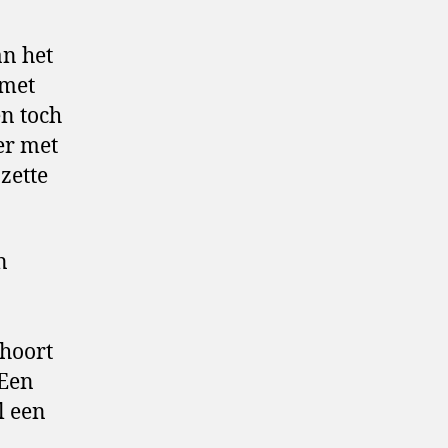
an het
 met
n toch
er met
zette
n
 hoort
 Een
l een