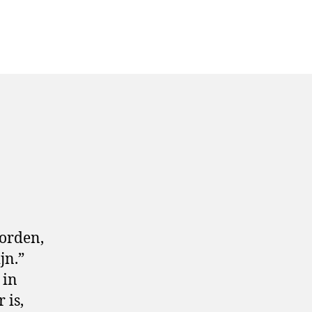
orden,
jn.”
 in
 is,