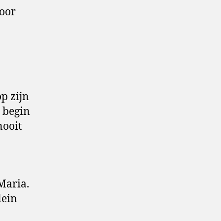
voor
p zijn
 begin
nooit
Maria.
lein