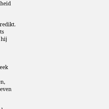
rheid
redikt.
ts
 hij
leek
en,
oeven