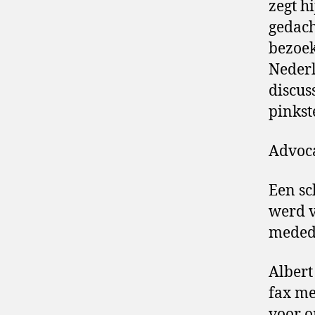
zegt h
gedacht
bezoek
Neder
discuss
pinkst
Advoc
Een sc
werd v
medede
Albert
fax me
voor o