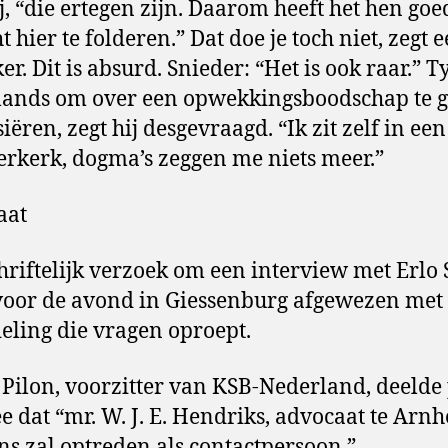
ij, “die ertegen zijn. Daarom heeft het hen goe
 hier te folderen.” Dat doe je toch niet, zegt 
er. Dit is absurd. Snieder: “Het is ook raar.” T
lands om over een opwekkingsboodschap te 
iëren, zegt hij desgevraagd. “Ik zit zelf in een
erkerk, dogma’s zeggen me niets meer.”
aat
hriftelijk verzoek om een interview met Erlo 
oor de avond in Giessenburg afgewezen met
ling die vragen oproept.
 Pilon, voorzitter van KSB-Nederland, deelde
e dat “mr. W. J. E. Hendriks, advocaat te Arn
ns zal optreden als contactpersoon.”