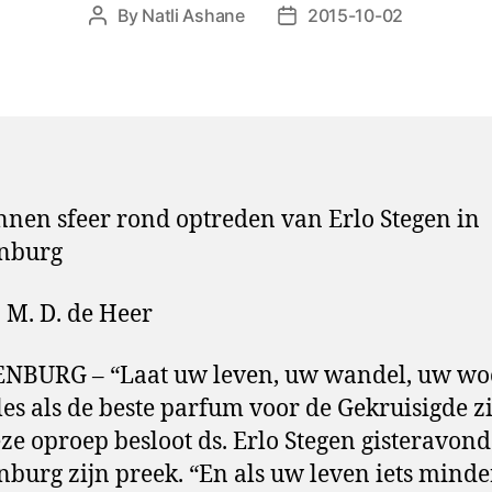
By
Natli Ashane
2015-10-02
Post
Post
author
date
nen sfeer rond optreden van Erlo Stegen in
enburg
. M. D. de Heer
ENBURG – “Laat uw leven, uw wandel, uw wo
lles als de beste parfum voor de Gekruisigde zi
ze oproep besloot ds. Erlo Stegen gisteravond
nburg zijn preek. “En als uw leven iets minder