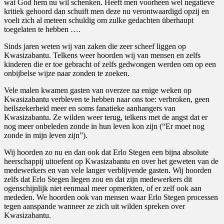
wat God hem nu wil schenken. Heeft men voorheen wel negatieve
kritiek gehoord dan schuift men deze nu verontwaardigd opzij en
voelt zich al meteen schuldig om zulke gedachten überhaupt
toegelaten te hebben ….
Sinds jaren weten wij van zaken die zeer scheef liggen op
Kwasizabantu. Telkens weer hoorden wij van mensen en zelfs
kinderen die er toe gebracht of zelfs gedwongen werden om op een
onbijbelse wijze naar zonden te zoeken.
Vele malen kwamen gasten van overzee na enige weken op
Kwasizabantu verbleven te hebben naar ons toe: verbroken, geen
heilszekerheid meer en soms fanatieke aanhangers van
Kwasizabantu. Ze wilden weer terug, telkens met de angst dat er
nog meer onbeleden zonde in hun leven kon zijn (“Er moet nog
zonde in mijn leven zijn”).
Wij hoorden zo nu en dan ook dat Erlo Stegen een bijna absolute
heerschappij uitoefent op Kwasizabantu en over het geweten van de
medewerkers en van vele langer verblijvende gasten. Wij hoorden
zelfs dat Erlo Stegen liegen zou en dat zijn medewerkers dit
ogenschijnlijk niet eenmaal meer opmerkten, of er zelf ook aan
mededen. We hoorden ook van mensen waar Erlo Stegen processen
tegen aanspande wanneer ze zich uit wilden spreken over
Kwasizabantu.