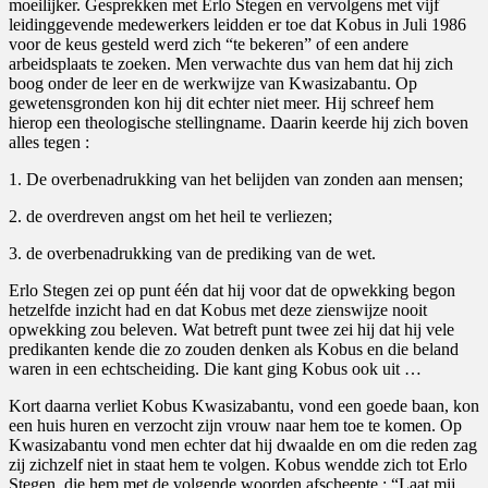
moeilijker. Gesprekken met Erlo Stegen en vervolgens met vijf
leidinggevende medewerkers leidden er toe dat Kobus in Juli 1986
voor de keus gesteld werd zich “te bekeren” of een andere
arbeidsplaats te zoeken. Men verwachte dus van hem dat hij zich
boog onder de leer en de werkwijze van Kwasizabantu. Op
gewetensgronden kon hij dit echter niet meer. Hij schreef hem
hierop een theologische stellingname. Daarin keerde hij zich boven
alles tegen :
1. De overbenadrukking van het belijden van zonden aan mensen;
2. de overdreven angst om het heil te verliezen;
3. de overbenadrukking van de prediking van de wet.
Erlo Stegen zei op punt één dat hij voor dat de opwekking begon
hetzelfde inzicht had en dat Kobus met deze zienswijze nooit
opwekking zou beleven. Wat betreft punt twee zei hij dat hij vele
predikanten kende die zo zouden denken als Kobus en die beland
waren in een echtscheiding. Die kant ging Kobus ook uit …
Kort daarna verliet Kobus Kwasizabantu, vond een goede baan, kon
een huis huren en verzocht zijn vrouw naar hem toe te komen. Op
Kwasizabantu vond men echter dat hij dwaalde en om die reden zag
zij zichzelf niet in staat hem te volgen. Kobus wendde zich tot Erlo
Stegen, die hem met de volgende woorden afscheepte : “Laat mij