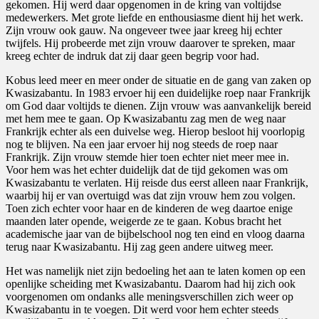
gekomen. Hij werd daar opgenomen in de kring van voltijdse
medewerkers. Met grote liefde en enthousiasme dient hij het werk.
Zijn vrouw ook gauw. Na ongeveer twee jaar kreeg hij echter
twijfels. Hij probeerde met zijn vrouw daarover te spreken, maar
kreeg echter de indruk dat zij daar geen begrip voor had.
Kobus leed meer en meer onder de situatie en de gang van zaken op
Kwasizabantu. In 1983 ervoer hij een duidelijke roep naar Frankrijk
om God daar voltijds te dienen. Zijn vrouw was aanvankelijk bereid
met hem mee te gaan. Op Kwasizabantu zag men de weg naar
Frankrijk echter als een duivelse weg. Hierop besloot hij voorlopig
nog te blijven. Na een jaar ervoer hij nog steeds de roep naar
Frankrijk. Zijn vrouw stemde hier toen echter niet meer mee in.
Voor hem was het echter duidelijk dat de tijd gekomen was om
Kwasizabantu te verlaten. Hij reisde dus eerst alleen naar Frankrijk,
waarbij hij er van overtuigd was dat zijn vrouw hem zou volgen.
Toen zich echter voor haar en de kinderen de weg daartoe enige
maanden later opende, weigerde ze te gaan. Kobus bracht het
academische jaar van de bijbelschool nog ten eind en vloog daarna
terug naar Kwasizabantu. Hij zag geen andere uitweg meer.
Het was namelijk niet zijn bedoeling het aan te laten komen op een
openlijke scheiding met Kwasizabantu. Daarom had hij zich ook
voorgenomen om ondanks alle meningsverschillen zich weer op
Kwasizabantu in te voegen. Dit werd voor hem echter steeds