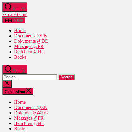
Skip
Search
to
ksb-alert.com
the
content
Menu
Home
Documents @EN
Dokumente @DE
Messages @FR
Berichten @NL
Books
Search
Search
for:
Close
search
Close Menu
Home
Documents @EN
Dokumente @DE
Messages @FR
Berichten @NL
Books