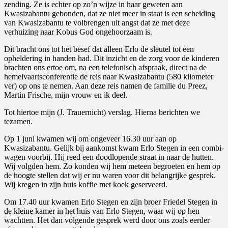
zending. Ze is echter op zo’n wijze in haar geweten aan
Kwasizabantu gebonden, dat ze niet meer in staat is een scheiding
van Kwasizabantu te volbrengen uit angst dat ze met deze
verhuizing naar Kobus God ongehoorzaam is.
Dit bracht ons tot het besef dat alleen Erlo de sleutel tot een
opheldering in handen had. Dit inzicht en de zorg voor de kinderen
brachten ons ertoe om, na een telefonisch afspraak, direct na de
hemelvaartsconferentie de reis naar Kwasizabantu (580 kilometer
ver) op ons te nemen. Aan deze reis namen de familie du Preez,
Martin Frische, mijn vrouw en ik deel.
Tot hiertoe mijn (J. Trauernicht) verslag. Hierna berichten we
tezamen.
Op 1 juni kwamen wij om ongeveer 16.30 uur aan op
Kwasizabantu. Gelijk bij aankomst kwam Erlo Stegen in een combi-
wagen voorbij. Hij reed een doodlopende straat in naar de hutten.
Wij volgden hem. Zo konden wij hem meteen begroeten en hem op
de hoogte stellen dat wij er nu waren voor dit belangrijke gesprek.
Wij kregen in zijn huis koffie met koek geserveerd.
Om 17.40 uur kwamen Erlo Stegen en zijn broer Friedel Stegen in
de kleine kamer in het huis van Erlo Stegen, waar wij op hen
wachtten. Het dan volgende gesprek werd door ons zoals eerder