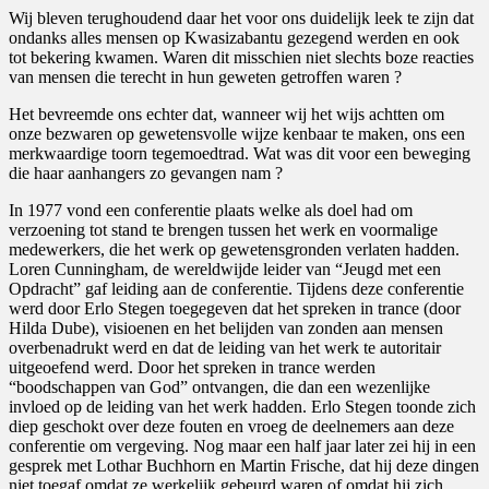
Wij bleven terughoudend daar het voor ons duidelijk leek te zijn dat
ondanks alles mensen op Kwasizabantu gezegend werden en ook
tot bekering kwamen. Waren dit misschien niet slechts boze reacties
van mensen die terecht in hun geweten getroffen waren ?
Het bevreemde ons echter dat, wanneer wij het wijs achtten om
onze bezwaren op gewetensvolle wijze kenbaar te maken, ons een
merkwaardige toorn tegemoedtrad. Wat was dit voor een beweging
die haar aanhangers zo gevangen nam ?
In 1977 vond een conferentie plaats welke als doel had om
verzoening tot stand te brengen tussen het werk en voormalige
medewerkers, die het werk op gewetensgronden verlaten hadden.
Loren Cunningham, de wereldwijde leider van “Jeugd met een
Opdracht” gaf leiding aan de conferentie. Tijdens deze conferentie
werd door Erlo Stegen toegegeven dat het spreken in trance (door
Hilda Dube), visioenen en het belijden van zonden aan mensen
overbenadrukt werd en dat de leiding van het werk te autoritair
uitgeoefend werd. Door het spreken in trance werden
“boodschappen van God” ontvangen, die dan een wezenlijke
invloed op de leiding van het werk hadden. Erlo Stegen toonde zich
diep geschokt over deze fouten en vroeg de deelnemers aan deze
conferentie om vergeving. Nog maar een half jaar later zei hij in een
gesprek met Lothar Buchhorn en Martin Frische, dat hij deze dingen
niet toegaf omdat ze werkelijk gebeurd waren of omdat hij zich