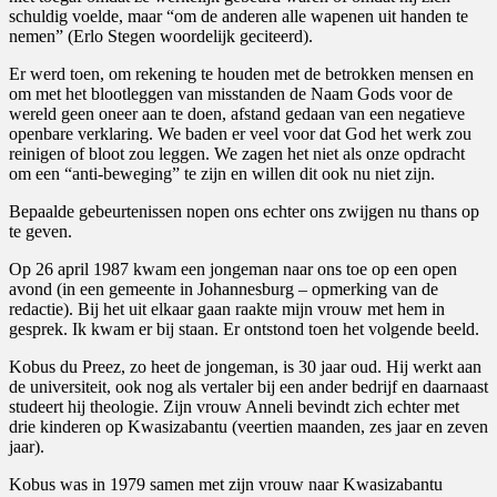
schuldig voelde, maar “om de anderen alle wapenen uit handen te
nemen” (Erlo Stegen woordelijk geciteerd).
Er werd toen, om rekening te houden met de betrokken mensen en
om met het blootleggen van misstanden de Naam Gods voor de
wereld geen oneer aan te doen, afstand gedaan van een negatieve
openbare verklaring. We baden er veel voor dat God het werk zou
reinigen of bloot zou leggen. We zagen het niet als onze opdracht
om een “anti-beweging” te zijn en willen dit ook nu niet zijn.
Bepaalde gebeurtenissen nopen ons echter ons zwijgen nu thans op
te geven.
Op 26 april 1987 kwam een jongeman naar ons toe op een open
avond (in een gemeente in Johannesburg – opmerking van de
redactie). Bij het uit elkaar gaan raakte mijn vrouw met hem in
gesprek. Ik kwam er bij staan. Er ontstond toen het volgende beeld.
Kobus du Preez, zo heet de jongeman, is 30 jaar oud. Hij werkt aan
de universiteit, ook nog als vertaler bij een ander bedrijf en daarnaast
studeert hij theologie. Zijn vrouw Anneli bevindt zich echter met
drie kinderen op Kwasizabantu (veertien maanden, zes jaar en zeven
jaar).
Kobus was in 1979 samen met zijn vrouw naar Kwasizabantu