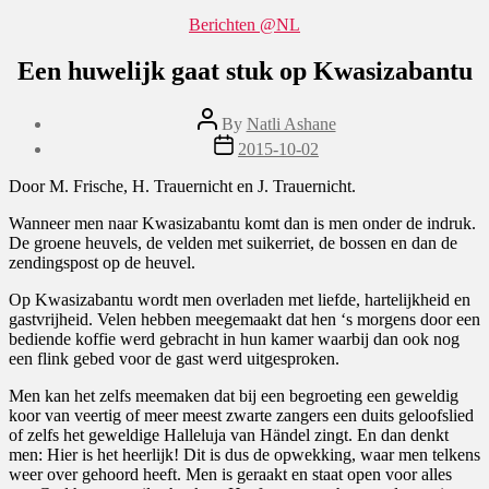
Categories
Berichten @NL
Een huwelijk gaat stuk op Kwasizabantu
Post
By
Natli Ashane
author
Post
2015-10-02
date
Door M. Frische, H. Trauernicht en J. Trauernicht.
Wanneer men naar Kwasizabantu komt dan is men onder de indruk.
De groene heuvels, de velden met suikerriet, de bossen en dan de
zendingspost op de heuvel.
Op Kwasizabantu wordt men overladen met liefde, hartelijkheid en
gastvrijheid. Velen hebben meegemaakt dat hen ‘s morgens door een
bediende koffie werd gebracht in hun kamer waarbij dan ook nog
een flink gebed voor de gast werd uitgesproken.
Men kan het zelfs meemaken dat bij een begroeting een geweldig
koor van veertig of meer meest zwarte zangers een duits geloofslied
of zelfs het geweldige Halleluja van Händel zingt. En dan denkt
men: Hier is het heerlijk! Dit is dus de opwekking, waar men telkens
weer over gehoord heeft. Men is geraakt en staat open voor alles