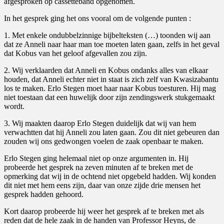
afgesproken op cassetteband opgenomen.
In het gesprek ging het ons vooral om de volgende punten :
1. Met enkele ondubbelzinnige bijbelteksten (…) toonden wij aan
dat ze Anneli naar haar man toe moeten laten gaan, zelfs in het geval
dat Kobus van het geloof afgevallen zou zijn.
2. Wij verklaarden dat Anneli en Kobus ondanks alles van elkaar
houden, dat Anneli echter niet in staat is zich zelf van Kwasizabantu
los te maken. Erlo Stegen moet haar naar Kobus toesturen. Hij mag
niet toestaan dat een huwelijk door zijn zendingswerk stukgemaakt
wordt.
3. Wij maakten daarop Erlo Stegen duidelijk dat wij van hem
verwachtten dat hij Anneli zou laten gaan. Zou dit niet gebeuren dan
zouden wij ons gedwongen voelen de zaak openbaar te maken.
Erlo Stegen ging helemaal niet op onze argumenten in. Hij
probeerde het gesprek na zeven minuten af te breken met de
opmerking dat wij in de ochtend niet opgebeld hadden. Wij konden
dit niet met hem eens zijn, daar van onze zijde drie mensen het
gesprek hadden gehoord.
Kort daarop probeerde hij weer het gesprek af te breken met als
reden dat de hele zaak in de handen van Professor Heyns, de