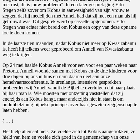
met rust, dit is jouw probleem”. In een later gesprek ging Erlo
Stegen zelfs zover om Kobus in aanwezigheid van zijn vrouw te
zeggen dat hij medelijden met Anneli had dat zij met een man als hij
getrouwd was. Dit gesprek werd op cassette opgenomen. Erlo
Stegen was echter niet bereid om Kobus een copy van deze opname
toe te doen komen.
In de laatste tien maanden, nadat Kobus niet meer op Kwasizabantu
is, heeft hij telkens weer geprobeerd om Anneli van Kwasizabantu
weg te krijgen.
Op 24 mei haalde Kobus Anneli voor een voor een paar weken naar
Pretoria. Anneli woonde samen met Kobus en de drie kinderen voor
drie dagen bij ons in huis en nam daarna deel aan onze
hemelvaartsconferentie. In urenlange, intensieve gesprekken
probeerden wij Anneli vanuit de Bijbel te overtuigen dat haar plaats
bij haar man is. Wie moesten met ontzetting vaststellen dat zij
enerzijds aan Kobus hangt, maar anderzijds niet in staat is om
ondubbelzinnig bijbelse principes over haar geweten zeggenschap te
laten hebben.
( … )
Het hielp allemaal niets. Ze voelde zich tot Kobus aangetrokken, ze
hield van hem en voelde zich goed in de gemeenschap van onze