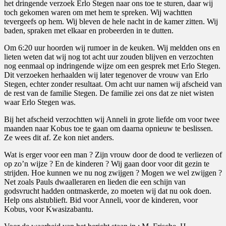
het dringende verzoek Erlo Stegen naar ons toe te sturen, daar wij
toch gekomen waren om met hem te spreken. Wij wachtten
tevergeefs op hem. Wij bleven de hele nacht in de kamer zitten. Wij
baden, spraken met elkaar en probeerden in te dutten.
Om 6:20 uur hoorden wij rumoer in de keuken. Wij meldden ons en
lieten weten dat wij nog tot acht uur zouden blijven en verzochten
nog eenmaal op indringende wijze om een gesprek met Erlo Stegen.
Dit verzoeken herhaalden wij later tegenover de vrouw van Erlo
Stegen, echter zonder resultaat. Om acht uur namen wij afscheid van
de rest van de familie Stegen. De familie zei ons dat ze niet wisten
waar Erlo Stegen was.
Bij het afscheid verzochtten wij Anneli in grote liefde om voor twee
maanden naar Kobus toe te gaan om daarna opnieuw te beslissen.
Ze wees dit af. Ze kon niet anders.
Wat is erger voor een man ? Zijn vrouw door de dood te verliezen of
op zo’n wijze ? En de kinderen ? Wij gaan door voor dit gezin te
strijden. Hoe kunnen we nu nog zwijgen ? Mogen we wel zwijgen ?
Net zoals Pauls dwaalleraren en lieden die een schijn van
godsvrucht hadden ontmaskerde, zo moeten wij dat nu ook doen.
Help ons alstublieft. Bid voor Anneli, voor de kinderen, voor
Kobus, voor Kwasizabantu.