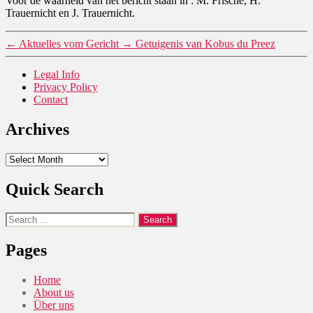
Voor de waarheid van het bericht staan in : M. Frische, H.
Trauernicht en J. Trauernicht.
←
Aktuelles vom Gericht
→
Getuigenis van Kobus du Preez
Legal Info
Privacy Policy
Contact
Archives
Archives
Quick Search
Search
for:
Pages
Home
About us
Über uns