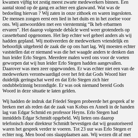
kwamen vijftig tot zestig meest zwarte medewerkers binnen. Een
aantal stond op de gang en achter een glaswand. Wat was de
bedoeling hiervan ? Wij zaten in onze zithoek en waren ingesloten.
De mensen zongen eerst een lied in het duits en in het zoeloe voor
ons. Wij antwoordden met een vierstemmig “Ik heb erbarmen
ervaren”. Het daarop volgende debâcle werd weer grotendeels op
cassetteband opgenomen. Het liep echter wel geheel anders als wij
hadden gepland. Wij motiveerden de medewerkers vriendelijk en
behoorlijk uitgebreid de zaak die op ons hart lag. Wij moesten echter
vaststellen dat er niemand was die het waagde anders te denken dan
hun leider Erlo Stegen. Meerdere malen werd ons voor de voeten
geworpen dat wij hun leider Erlo Stegen hadden aangevallen.
Daarover was men zeer opgewonden. Er was echter niet een van de
medewerkers verontwaardigd over het feit dat Gods Woord hier
duidelijk geringschat werd en dat Erlo Stegen zich hier
ondubbelzinnig bezondigde. Er was ook niemand bereid Gods
Woord in deze situatie te laten gelden.
Wij hadden de indruk dat Friedel Stegen probeerde het gesprek af te
breken met als reden dat de zaak van Kobus en Anneli in de handen
lag van Edgar Schmid en professor Heyns. Erlo Stegen had
inmiddels Edgar Schmidt opgebeld. Wij lieten ons daarop
telefonisch door direkteur Schmidt bevestigen dat wij geautoriseerd
waren het gesprek verder te voeren. Tot 23 uur was Erlo Stegen er
echter nog. Men bood ons slaapplaatsen aan. Wij wezen dit af met