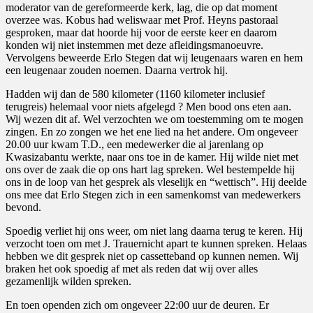
moderator van de gereformeerde kerk, lag, die op dat moment
overzee was. Kobus had weliswaar met Prof. Heyns pastoraal
gesproken, maar dat hoorde hij voor de eerste keer en daarom
konden wij niet instemmen met deze afleidingsmanoeuvre.
Vervolgens beweerde Erlo Stegen dat wij leugenaars waren en hem
een leugenaar zouden noemen. Daarna vertrok hij.
Hadden wij dan de 580 kilometer (1160 kilometer inclusief
terugreis) helemaal voor niets afgelegd ? Men bood ons eten aan.
Wij wezen dit af. Wel verzochten we om toestemming om te mogen
zingen. En zo zongen we het ene lied na het andere. Om ongeveer
20.00 uur kwam T.D., een medewerker die al jarenlang op
Kwasizabantu werkte, naar ons toe in de kamer. Hij wilde niet met
ons over de zaak die op ons hart lag spreken. Wel bestempelde hij
ons in de loop van het gesprek als vleselijk en “wettisch”. Hij deelde
ons mee dat Erlo Stegen zich in een samenkomst van medewerkers
bevond.
Spoedig verliet hij ons weer, om niet lang daarna terug te keren. Hij
verzocht toen om met J. Trauernicht apart te kunnen spreken. Helaas
hebben we dit gesprek niet op cassetteband op kunnen nemen. Wij
braken het ook spoedig af met als reden dat wij over alles
gezamenlijk wilden spreken.
En toen openden zich om ongeveer 22:00 uur de deuren. Er