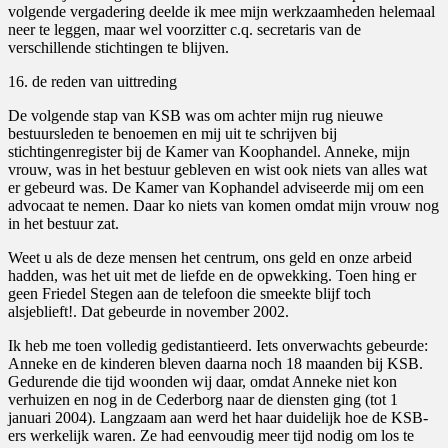
volgende vergadering deelde ik mee mijn werkzaamheden helemaal
neer te leggen, maar wel voorzitter c.q. secretaris van de
verschillende stichtingen te blijven.
16. de reden van uittreding
De volgende stap van KSB was om achter mijn rug nieuwe
bestuursleden te benoemen en mij uit te schrijven bij
stichtingenregister bij de Kamer van Koophandel. Anneke, mijn
vrouw, was in het bestuur gebleven en wist ook niets van alles wat
er gebeurd was. De Kamer van Kophandel adviseerde mij om een
advocaat te nemen. Daar ko niets van komen omdat mijn vrouw nog
in het bestuur zat.
Weet u als de deze mensen het centrum, ons geld en onze arbeid
hadden, was het uit met de liefde en de opwekking. Toen hing er
geen Friedel Stegen aan de telefoon die smeekte blijf toch
alsjeblieft!. Dat gebeurde in november 2002.
Ik heb me toen volledig gedistantieerd. Iets onverwachts gebeurde:
Anneke en de kinderen bleven daarna noch 18 maanden bij KSB.
Gedurende die tijd woonden wij daar, omdat Anneke niet kon
verhuizen en nog in de Cederborg naar de diensten ging (tot 1
januari 2004). Langzaam aan werd het haar duidelijk hoe de KSB-
ers werkelijk waren. Ze had eenvoudig meer tijd nodig om los te