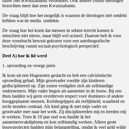
nauw met Kwasizabantu verbonden. Ook andere Duitse theologen
bezochten meer dan eens Kwasizabantu.
De vraag blijft hoe het mogelijk is waarom de theologen niet ontdekt
hebben wat de media
ontdekte.
De vraag hoe het komt dat mensen in sekten terecht komen is
misschien niet nieuw, maar blijft wel actueel. Daarom heb ik voor
deze voordracht bewust gekozen voor een autobiografische
beschrijving vanuit sociaal-psychologisch perspectief.
Deel A) hoe ik lid werd
1. opvoeding en vroege jaren
Ik kom uit een Hugenoten geslacht en heb een calvinistische
opvoeding gehad. Mijn grootvader voedde zijn kinderen
gedisciplineerd op. Zijn zonen vestigden zich als zelfstandige
ondernemers. Mijn vader begon als aannemer in de bouw. Bij ons
thuis hadden wij geen overdreven respect voor dominees of andere
hooggeplaatste mensen. Kernbegrippen als eerlijkheid, waarheid en
recht stonden centraal. Als kind ging ik met mijn vader en
grootvader mee naar het werk. Zij disciplineerden mij en leerden mij
te werken. Toen ik 19 jaar oud was haalde ik het
aannemersvakdiploma en kon zelfstandig werken. Alleen grote
bouwprojecten hadden mijn belangstelling, omdat ik veel geld wilde