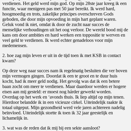
verdienen. Het geld werd mijn god. Op mijn 28ste jaar kreeg ik een
functie, waar menigeen pas met 50 jaar bereikt. Ik werd hard,
hoogmoedig en trots, zakelijke principes overschreven Gods
geboden, die door mijn opvoeding in mijn hart geplant waren.
Geluk vond ik niet, omdat ik door de zucht naar succes de
menselijke verhoudingen uit het oog verloor. De wereld bood mij de
kans om door ambities en hard werken een toppositie te werven en
veel geld te verdienen. Ik werd echter genadeloos voor mijn
medemensen.
2. hoe zag mijn leven er uit in de tijd toen ik met KSB in contact
kwam?
Op deze weg naar succes nam ik regelmatig besluiten die ver boven
mijn vermogen gingen. Doordat ik een te groot en te duur huis
kocht, had ik meer geld nodig. Het gevolg was dat ik een betere
baan zocht om meer te verdienen. Maar daardoor werden er hogere
eisen aan mij gesteld: er moest nog hárder gewerkt worden.
Overdag op het werk en ‘avonds thuis. Ik liep altijd op mijn tenen.
Hierdoor belandde ik in een vicieuze cirkel. Uiteindelijk raakte ik
totaal uitgeput. Mijn gezondheid werd vele jaren achtereen nadelig
beïnvloed. Uiteindelijk stortte ik toen ik 32 jaar geestelijk en
lichamelijk in.
3. wat was de reden dat ik mij bij een sekte aansloot?