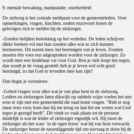
9. mentale bewaking, manipulatie, onzekerheid
De zielzorg is het centrale meldpunt voor de gemeenteleden. Voor
opmerkingen, vragen, klachten, noden enzovoort horen de
gelovigen zich te melden bij de zielzorger.
-Zonden belijden betrekking op het verleden. De leden schrijven
dikke boeken vol met hun zonden alles wat ze zich kunnen
herinneren. Dit noemt men: het bereinigen van je leven. Zonden
moeten één voor een uitgesproken worden voor de zielzorger. Zo
wordt men een bruikbaar vat voor God. Ben je ziek loopt iets tegen,
dan wordt je de vraag gesteld: heb je je leven wel echt goed
bereinigd, zo dat God er tevreden mee kan zijn?
Dan begin je overnieuw.
-Gebed vragen voor alles wat je van plan bent in de zielszorg.
Leiders en zielzorgers laten dikwijls op subtiele wijze voelen het niet
eens te zijn met een gemeentelid die raad komt vragen. “Bidt er nog
maar eens voor, kom dan bij me terug en laat het me weten wat God
tegen je gezegd heeft”. Dit vindt zo vaak plaats tot de persoon
duidelijk is wat de leider of zielzorger eigenlijk wil. Hij moet de
zielzorger als het ware ‘in de ogen lezen’ wat hij van hem verwacht.
De zielzorger benut de tussenliggende tijd om navraag te doen bij de