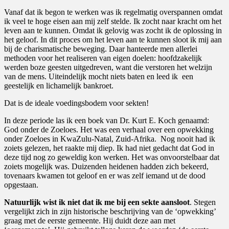
Vanaf dat ik begon te werken was ik regelmatig overspannen omdat
ik veel te hoge eisen aan mij zelf stelde. Ik zocht naar kracht om het
leven aan te kunnen. Omdat ik gelovig was zocht ik de oplossing in
het geloof. In dit proces om het leven aan te kunnen sloot ik mij aan
bij de charismatische beweging. Daar hanteerde men allerlei
methoden voor het realiseren van eigen doelen: hoofdzakelijk
werden boze geesten uitgedreven, want die verstoren het welzijn
van de mens. Uiteindelijk mocht niets baten en leed ik
een
geestelijk en lichamelijk bankroet.
Dat is de ideale voedingsbodem voor sekten!
In deze periode las ik een boek van Dr. Kurt E. Koch genaamd:
God onder de Zoeloes. Het was een verhaal over een opwekking
onder Zoeloes in KwaZulu-Natal, Zuid-Afrika.
Nog nooit had ik
zoiets gelezen, het raakte mij diep. Ik had niet gedacht dat God in
deze tijd nog zo geweldig kon werken. Het was onvoorstelbaar dat
zoiets mogelijk was. Duizenden heidenen hadden zich bekeerd,
tovenaars kwamen tot geloof en er was zelf iemand ut de dood
opgestaan.
Natuurlijk wist ik niet dat ik me bij een sekte aansloot
. Stegen
vergelijkt zich in zijn historische beschrijving van de ‘opwekking’
graag met de eerste gemeente. Hij duidt deze aan met