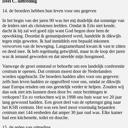
Deel C. uittreding
14. de broeders hebben hun leven voor ons gegeven
In het begin van der jaren 90 was het mij duidelijk dat sommige van
de leiders niet als christenen leefden. Omdat ik Erlo niet kende,
dacht ik hij zal wel goed zijn want God begon door hem de
opwekking. Doordat ik gemanipuleerd werd, handelde ik dikwijls
tegen mijn geweten. Ik had inmiddels een bepaald inkomen
verworven van de beweging. Langzamerhand kwam ik vast te zitten
en deed mee. Ik heb regelmatig getwijfeld, maar in de loop der jaren
was ik iemand geworden en dat streelde mijn hoogmoed.
Vanwege de groei ontstond er behoefte om een landelijk conferentie
centrum te openen. Dat centrum moest door de Nederlanders
worden opgebracht. De broeders hadden alles voor ons gegeven:
zelfs hun leven hadden ze opgeofferd voor ons, omdat ze dikwijls
naar Europa reisden om ons geestelijk verder te helpen. Zouden wij
dan ook niet iets kunnen doen door bv. onze bezittingen te
verkopen? En zo verkochten wij in 1998 ons huis waar we 20 jaar
lang gewoond hadden. Een groot deel van de opbrengst ging naar
het KSB centrum. Het was een heel mooi voormalig bejaarden
centrum met 144 eenheden dat amper 30 jaar oud was. Elke kamer
had een kitchenette, toilet en douche.
15. de reden van uittreding