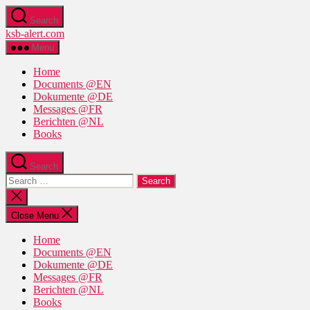
Skip
Search
to
ksb-alert.com
the
content
Menu
Home
Documents @EN
Dokumente @DE
Messages @FR
Berichten @NL
Books
Search
Search
for:
Close
search
Close Menu
Home
Documents @EN
Dokumente @DE
Messages @FR
Berichten @NL
Books