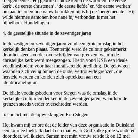
‘oergemeente’. Hij gebruikt talloze keren de woorden ‘de eerste
kerk’, de eerste christenen’, ‘de eerste liefde’ en ‘de eerste werken’
om aan te tonen hoe nauw betrokken hij is bij de ‘oergemeente’. Hij
wilde hiermee aantonen hoe naue hij verbonden is met het
bijbelboek Handelingen.
4. de geestelijke situatie in de zeventiger jaren
In de zestiger en zeventiger jaren vond een grote omslag in het
kerkelijk denken plaats. Toentertijd werd de cultuur gekenmerkt
door het steeds verder overschrijden van grenzen, waarin de
christelijke kerk werd meegezogen. Hierin vond KSB een ideale
voedingsbodem voor haar moraliserende prediking. De gelovigen
waanden zich veilig binnen de oude, vertrouwde grenzen, die
hersteld werden en konden zich optrekken aan een
identificatiefiguur.
De idiale voedingsbodem voor Stegen was de omslag in de
kerkelijke cultuur en denken in de zeventiger jaren, waardoor de
grenzen steeds verder overschreden werden.
5. contact met de opwekking en Erlo Stegen
Het kwam mij ter ore dat de leider van deze organisatie in Duitsland
een tournee hield. Ik dacht een man waar God zulke grote wonderen
door doet, wil ik zien. Samen met mijn vrouw reisde ik op 12 mei