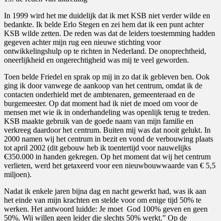
In 1999 wird het me duidelijk dat ik met KSB niet verder wilde en
bedankte. Ik belde Erlo Stegen en zei hem dat ik een punt achter
KSB wilde zetten. De reden was dat de leiders toestemming hadden
gegeven achter mijn rug een nieuwe stichting voor
ontwikkelingshulp op te richten in Nederland. De onoprechtheid,
oneerlijkheid en ongerechtigheid was mij te veel geworden.
Toen belde Friedel en sprak op mij in zo dat ik gebleven ben. Ook
ging ik door vanwege de aankoop van het centrum, omdat ik de
contacten onderhield met de ambtenaren, gemeenteraad en de
burgemeester. Op dat moment had ik niet de moed om voor de
mensen met wie ik in onderhandeling was openlijk terug te treden.
KSB maakte gebruik van de goede naam van mijn familie en
verkreeg daardoor het centrum. Buiten mij was dat nooit gelukt. In
2000 namen wij het centrum in bezit en vond de verbouwing plaats
tot april 2002 (dit gebouw heb ik toentertijd voor nauwelijks
€350.000 in handen gekregen. Op het moment dat wij het centrum
verlieten, werd het getaxeerd voor een nieuwbouwwaarde van € 5,5
miljoen).
Nadat ik enkele jaren bijna dag en nacht gewerkt had, was ik aan
het einde van mijn krachten en stelde voor om enige tijd 50% te
werken. Het antwoord luidde: Je moet
God 100% geven en geen
50%. Wij willen geen leider die slechts 50% werkt.” Op de