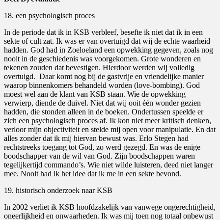
18. een psychologisch proces
In de periode dat ik in KSB verbleef, besefte ik niet dat ik in een
sekte of cult zat. Ik was er van overtuigd dat wij de echte waarheid
hadden. God had in Zoeloeland een opwekking gegeven, zoals nog
nooit in de geschiedenis was voorgekomen. Grote wonderen en
tekenen zouden dat bevestigen. Hierdoor werden wij volledig
overtuigd.
Daar komt nog bij de gastvrije en vriendelijke manier
waarop binnenkomers behandeld worden (love-bombing). God
moest wel aan de klant van KSB staan. Wie de opwekking
verwierp, diende de duivel. Niet dat wij ooit één wonder gezien
hadden, die stonden alleen in de boeken. Ondertussen speelde er
zich een psychologisch proces af. Ik kon niet meer kritisch denken,
verloor mijn objectiviteit en stelde mij open voor manipulatie. En dat
alles zonder dat ik mij hiervan bewust was. Erlo Stegen had
rechtstreeks toegang tot God, zo werd gezegd. En was de enige
boodschapper van de wil van God. Zijn boodschappen waren
tegelijkertijd commando’s. Wie niet wilde luisteren, deed niet langer
mee. Nooit had ik het idee dat ik me in een sekte bevond.
19. historisch onderzoek naar KSB
In 2002 verliet ik KSB hoofdzakelijk van vanwege ongerechtigheid,
oneerlijkheid en onwaarheden. Ik was mij toen nog totaal onbewust