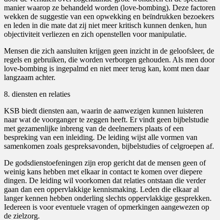
manier waarop ze behandeld worden (love-bombing). Deze factoren
wekken de suggestie van een opwekking en beïndrukken bezoekers
en leden in die mate dat zij niet meer kritisch kunnen denken, hun
objectiviteit verliezen en zich openstellen voor manipulatie.
Mensen die zich aansluiten krijgen geen inzicht in de geloofsleer, de
regels en gebruiken, die worden verborgen gehouden. Als men door
love-bombing is ingepalmd en niet meer terug kan, komt men daar
langzaam achter.
8. diensten en relaties
KSB biedt diensten aan, waarin de aanwezigen kunnen luisteren
naar wat de voorganger te zeggen heeft. Er vindt geen bijbelstudie
met gezamenlijke inbreng van de deelnemers plaats of een
bespreking van een inleiding. De leiding wijst alle vormen van
samenkomen zoals gespreksavonden, bijbelstudies of celgroepen af.
De godsdienstoefeningen zijn erop gericht dat de mensen geen of
weinig kans hebben met elkaar in contact te komen over diepere
dingen. De leiding wil voorkomen dat relaties ontstaan die verder
gaan dan een oppervlakkige kennismaking. Leden die elkaar al
langer kennen hebben onderling slechts oppervlakkige gesprekken.
Iedereen is voor eventuele vragen of opmerkingen aangewezen op
de zielzorg.