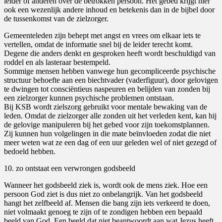
leider of anderen over de betrokken persoon. Het gebed krijgt hier
ook een wezenlijk andere inhoud en betekenis dan in de bijbel door
de tussenkomst van de zielzorger.
Gemeenteleden zijn behept met angst en vrees om elkaar iets te
vertellen, omdat de informatie snel bij de leider terecht komt.
Degene die anders denkt en gesproken heeft wordt beschuldigd van
roddel en als lasteraar bestempeld.
Sommige mensen hebben vanwege hun gecompliceerde psychische
structuur behoefte aan een biechtvader (vaderfiguur), door gelovigen
te dwingen tot consciëntieus naspeuren en belijden van zonden bij
een zielzorger kunnen psychische problemen ontstaan.
Bij KSB wordt zielszorg gebruikt voor mentale bewaking van de
leden. Omdat de zielzorger alle zonden uit het verleden kent, kan hij
de gelovige manipuleren bij het gebed voor zijn toekomstplannen.
Zij kunnen hun volgelingen in die mate beïnvloeden zodat die niet
meer weten wat ze een dag of een uur geleden wel of niet gezegd of
bedoeld hebben.
10. zo ontstaat een verwrongen godsbeeld
Wanneer het godsbeeld ziek is, wordt ook de mens ziek. Hoe een
persoon God ziet is dus niet zo onbelangrijk. Van het godsbeeld
hangt het zelfbeeld af. Mensen die bang zijn iets verkeerd te doen,
niet volmaakt genoeg te zijn of te zondigen hebben een bepaald
beeld van God. Een beeld dat niet beantwoordt aan wat Jezus heeft