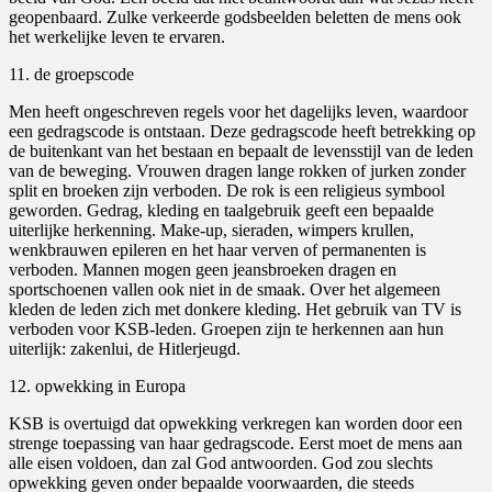
geopenbaard. Zulke verkeerde godsbeelden beletten de mens ook
het werkelijke leven te ervaren.
11. de groepscode
Men heeft ongeschreven regels voor het dagelijks leven, waardoor
een gedragscode is ontstaan. Deze gedragscode heeft betrekking op
de buitenkant van het bestaan en bepaalt de levensstijl van de leden
van de beweging. Vrouwen dragen lange rokken of jurken zonder
split en broeken zijn verboden. De rok is een religieus symbool
geworden. Gedrag, kleding en taalgebruik geeft een bepaalde
uiterlijke herkenning. Make-up, sieraden, wimpers krullen,
wenkbrauwen epileren en het haar verven of permanenten is
verboden. Mannen mogen geen jeansbroeken dragen en
sportschoenen vallen ook niet in de smaak. Over het algemeen
kleden de leden zich met donkere kleding. Het gebruik van TV is
verboden voor KSB-leden. Groepen zijn te herkennen aan hun
uiterlijk: zakenlui, de Hitlerjeugd.
12. opwekking in Europa
KSB is overtuigd dat opwekking verkregen kan worden door een
strenge toepassing van haar gedragscode. Eerst moet de mens aan
alle eisen voldoen, dan zal God antwoorden. God zou slechts
opwekking geven onder bepaalde voorwaarden, die steeds