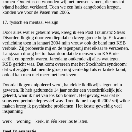
komen. Ondertussen woonden wij met mensen samen, die ons tot
vijand hadden verklaard. Toen we een huis aangeboden kregen,
konden we voor de Pasen van 2005.
17. fysisch en mentaal welzijn
Door alles wat er gebeurd was, kreeg ik een Post Traumatic Stress
Disorder. Ik ging door een diep dal en kreeg goede hulp. Er kwam
verlichting toen in januari 2004 mijn vrouw ook de band met KSB
verbrak. Zij probeerde mij en de tegenpartij met elkaar te verzoenen.
Langzaam drong het tot haar door dat de mensen van KSB niet
eerlijk en oprecht waren. Jarenlang ontkende zij alles wat tegen
KSB gericht was. Dat komt overeen met het Stockholm syndroom:
dat wil zeggen dat men de groep nog verdedigd als er kritiek komt,
ook al kan men niet meer met hen leven.
Doordat ik gemanipuleerd werd, handelde ik dikwijls tegen mijn
geweten. Ik heb gedurende 14 jaar onder een verschrikkelijk juk
geleefd, waar ik niet van los kon komen. Het gevolg was dat ik
soms een periode depressief was. Toen ik me in april 2002 vrij wilde
maken kreeg ik psychische problemen. Het kostte geweldig veel
inspanning
werk – woning – kerk, in één keer los te laten.
Deel D) evaluatie