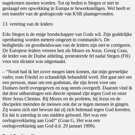
nagekomen moeten worden. Tot op heden is Stegen er niet in
geslaagd een opwekking in Europa te bewerkstelligen. Wel heeft er
een transfer van de gedragscode van KSB plaatsgevonden.
13. verering van de leiders
Erlo Stegen is de enige boodschapper van Gods wil. Zijn goddelijke
openbaring worden meteen omgezet in commando’s. De
heiligheids- en grootheidswaan van de leiders zijn niet te corrigeren.
De Europese leiders vereren hen als Mozes en Jezus. Georg Grau,
de leider van de Duitse afdeling, protesteerde fel nadat Stegen (FH)
voor een dictator was uitgemaakt.
– “Nooit had ik het zover mogen laten komen, dat mijn geestelijke
vader, oom Friedel zo schandelijk behandeld werd. Het gaat niet om
een persoon, maar om een godsman, die zijn leven voor ons
Duitsers heeft overgegeven en nog steeds overgeeft. Daarom vind ik
dat deze uitbarstingen een directe opstand zijn tegen God en onze
Here Jezus Christus. Bij Mozes en de profeten, bij Jezus en de
discipelen meenden de mensen ook dat ze tegen mensen in gingen.
Zij waren zich niet bewust dat zij zich helemaal tegen God keerden.
En dat is zaterdag in ons midden gebeurd. Het was een
oorlogsverklaring aan God!” (Grau G, Het was een
oorlogsverklaring aan God d.d. 29 januari 1999).