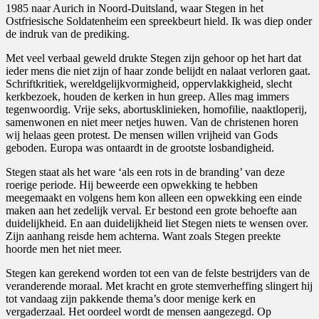
1985 naar Aurich in Noord-Duitsland, waar Stegen in het
Ostfriesische Soldatenheim een spreekbeurt hield. Ik was diep onder
de indruk van de prediking.
Met veel verbaal geweld drukte Stegen zijn gehoor op het hart dat
ieder mens die niet zijn of haar zonde belijdt en nalaat verloren gaat.
Schriftkritiek, wereldgelijkvormigheid, oppervlakkigheid, slecht
kerkbezoek, houden de kerken in hun greep. Alles mag immers
tegenwoordig. Vrije seks, abortusklinieken, homofilie, naaktloperij,
samenwonen en niet meer netjes huwen. Van de christenen horen
wij helaas geen protest. De mensen willen vrijheid van Gods
geboden. Europa was ontaardt in de grootste losbandigheid.
Stegen staat als het ware ‘als een rots in de branding’ van deze
roerige periode. Hij beweerde een opwekking te hebben
meegemaakt en volgens hem kon alleen een opwekking een einde
maken aan het zedelijk verval. Er bestond een grote behoefte aan
duidelijkheid. En aan duidelijkheid liet Stegen niets te wensen over.
Zijn aanhang reisde hem achterna. Want zoals Stegen preekte
hoorde men het niet meer.
Stegen kan gerekend worden tot een van de felste bestrijders van de
veranderende moraal. Met kracht en grote stemverheffing slingert hij
tot vandaag zijn pakkende thema’s door menige kerk en
vergaderzaal. Het oordeel wordt de mensen aangezegd. Op