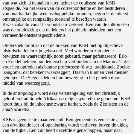
van wat zich al tientallen jaren achter de coulissen van KSB
afspeelde. Na het lezen van de correspondentie en het bestuderen
van onafhankelijke wetenschappelijke bronnen, begon ik de uiterst
omvangrijke en rampzalige toestand te beseffen waarin
Kwasizabantu vanaf haar ontstaan verkeert. Éen van de uitkomsten
was de ontdekking dat de leiders het publiek misleiden met een
vermeende ontstaansgeschiedenis.
Onderzoek toont aan dat de boeken van KSB niet op objectieve
historische feiten zijn gebaseerd. Veel wonderen zijn niet te
bewijzen en waarschijnlijk nooit gebeurd, maar gefantaseerd. Erlo
en Friedel hebben hun leiderschap verbonden aan de Mamma’s: die
voor hen optreden als bantoe profetessen (d.w.z. traditionele Zoeloe
izangoma, dat betekent waarzegger). Daarvan kunnen veel mensen
getuigen. De Stegens leiden hun beweging in het geheim door
middel van waarzeggerij,
In de antropologie word deze verstrengeling van het christelijk
geloof en traditionele Afrikaanse religie syncretisme genoemd. KSB
hoort thuis bij de inheemse zwarte kerken, zoals de Zionisten en de
amaNazaretha.
KSB is geen sekte maar een cult. Een gemeente is een sekte als er
een afwijkende leer of openbaring wordt verheven boven de uitleg
van de bijbel. Een cult heeft dezelfde eigenschappen, maar daar