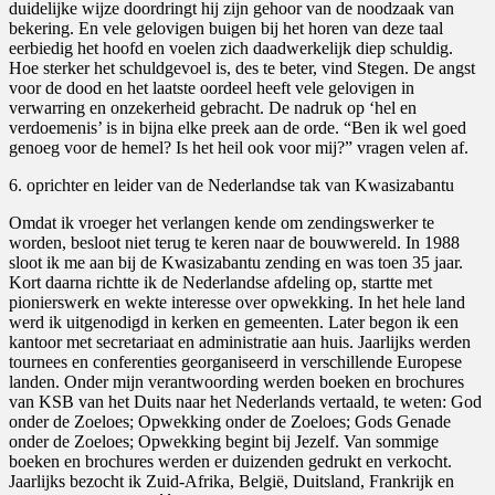
duidelijke wijze doordringt hij zijn gehoor van de noodzaak van
bekering. En vele gelovigen buigen bij het horen van deze taal
eerbiedig het hoofd en voelen zich daadwerkelijk diep schuldig.
Hoe sterker het schuldgevoel is, des te beter, vind Stegen. De angst
voor de dood en het laatste oordeel heeft vele gelovigen in
verwarring en onzekerheid gebracht. De nadruk op ‘hel en
verdoemenis’ is in bijna elke preek aan de orde. “Ben ik wel goed
genoeg voor de hemel? Is het heil ook voor mij?” vragen velen af.
6. oprichter en leider van de Nederlandse tak van Kwasizabantu
Omdat ik vroeger het verlangen kende om zendingswerker te
worden, besloot niet terug te keren naar de bouwwereld. In 1988
sloot ik me aan bij de Kwasizabantu zending en was toen 35 jaar.
Kort daarna richtte ik de Nederlandse afdeling op, startte met
pionierswerk en wekte interesse over opwekking. In het hele land
werd ik uitgenodigd in kerken en gemeenten. Later begon ik een
kantoor met secretariaat en administratie aan huis. Jaarlijks werden
tournees en conferenties georganiseerd in verschillende Europese
landen. Onder mijn verantwoording werden boeken en brochures
van KSB van het Duits naar het Nederlands vertaald, te weten: God
onder de Zoeloes; Opwekking onder de Zoeloes; Gods Genade
onder de Zoeloes; Opwekking begint bij Jezelf. Van sommige
boeken en brochures werden er duizenden gedrukt en verkocht.
Jaarlijks bezocht ik Zuid-Afrika, België, Duitsland, Frankrijk en