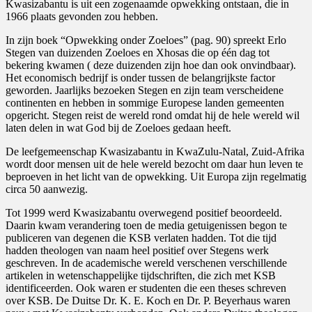
Kwasizabantu is uit een zogenaamde opwekking ontstaan, die in
1966 plaats gevonden zou hebben.
In zijn boek “Opwekking onder Zoeloes” (pag. 90) spreekt Erlo
Stegen van duizenden Zoeloes en Xhosas die op één dag tot
bekering kwamen ( deze duizenden zijn hoe dan ook onvindbaar).
Het economisch bedrijf is onder tussen de belangrijkste factor
geworden. Jaarlijks bezoeken Stegen en zijn team verscheidene
continenten en hebben in sommige Europese landen gemeenten
opgericht. Stegen reist de wereld rond omdat hij de hele wereld wil
laten delen in wat God bij de Zoeloes gedaan heeft.
De leefgemeenschap Kwasizabantu in KwaZulu-Natal, Zuid-Afrika
wordt door mensen uit de hele wereld bezocht om daar hun leven te
beproeven in het licht van de opwekking. Uit Europa zijn regelmatig
circa 50 aanwezig.
Tot 1999 werd Kwasizabantu overwegend positief beoordeeld.
Daarin kwam verandering toen de media getuigenissen begon te
publiceren van degenen die KSB verlaten hadden. Tot die tijd
hadden theologen van naam heel positief over Stegens werk
geschreven. In de academische wereld verschenen verschillende
artikelen in wetenschappelijke tijdschriften, die zich met KSB
identificeerden. Ook waren er studenten die een theses schreven
over KSB. De Duitse Dr. K. E. Koch en Dr. P. Beyerhaus waren