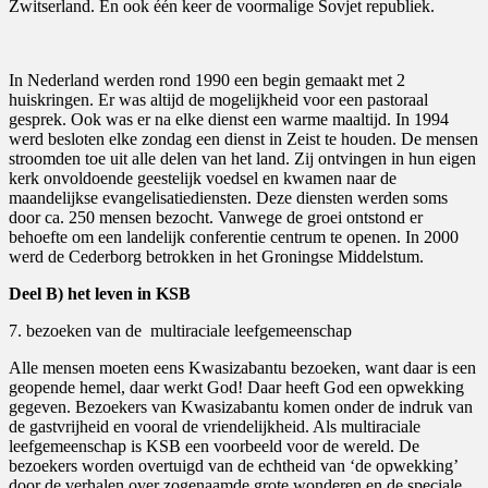
Zwitserland. En ook één keer de voormalige Sovjet republiek.
In Nederland werden rond 1990 een begin gemaakt met 2
huiskringen. Er was altijd de mogelijkheid voor een pastoraal
gesprek. Ook was er na elke dienst een warme maaltijd. In 1994
werd besloten elke zondag een dienst in Zeist te houden. De mensen
stroomden toe uit alle delen van het land. Zij ontvingen in hun eigen
kerk onvoldoende geestelijk voedsel en kwamen naar de
maandelijkse evangelisatiediensten. Deze diensten werden soms
door ca. 250 mensen bezocht. Vanwege de groei ontstond er
behoefte om een landelijk conferentie centrum te openen. In 2000
werd de Cederborg betrokken in het Groningse Middelstum.
Deel B) het leven in KSB
7. bezoeken van de
multiraciale leefgemeenschap
Alle mensen moeten eens Kwasizabantu bezoeken, want daar is een
geopende hemel, daar werkt God! Daar heeft God een opwekking
gegeven. Bezoekers van Kwasizabantu komen onder de indruk van
de gastvrijheid en vooral de vriendelijkheid. Als multiraciale
leefgemeenschap is KSB een voorbeeld voor de wereld. De
bezoekers worden overtuigd van de echtheid van ‘de opwekking’
door de verhalen over zogenaamde grote wonderen en de speciale