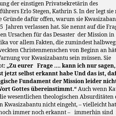
ung der einstigen Privatsekretärin des
führers Erlo Stegen, Kathrin S. In der legt sie 
e Gründe dafür offen, warum sie Kwasizaban
45
Jahren verlassen hat. Sie nennt auf die Fra
en Ursachen für das Desaster
der Mission in
ika vor allem Fakten, die zumindest halbweg
eckten Christenmenschen von Beginn an hä
arnung vor Kwasizabantu sein müssen. Sie
bt
: „Zu eurer
Frage …. kann ich nur sagen
st jetzt selbst erkannt habe Und das ist, da
gische Fundament der Mission leider nich
ort Gottes übereinstimmt.“
Auch wenn Ka
 die wesentlichen theologischen Absurditäten 
n Kwasizabantu nicht eingeht, – vielleicht hat
noch immer noch erkannt –
immerhin sind