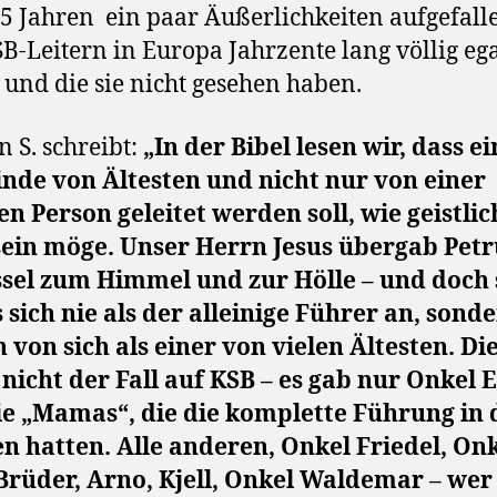
5 Jahren
ein paar Äußerlichkeiten aufgefalle
B-Leitern in Europa Jahrzente lang völlig eg
und die sie nicht gesehen haben.
n S. schreibt:
„In der Bibel lesen wir, dass e
nde von Ältesten und nicht nur von einer
en Person geleitet werden soll, wie geistlic
sein möge. Unser Herrn Jesus übergab Petr
ssel zum Himmel und zur Hölle – und doch
 sich nie als der alleinige Führer an, sond
 von sich als einer von vielen Ältesten. Di
 nicht der Fall auf KSB – es gab nur Onkel 
ie „Mamas“, die die komplette Führung in 
 hatten. Alle anderen, Onkel Friedel, On
Brüder, Arno, Kjell, Onkel Waldemar – wer