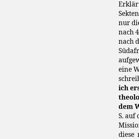
Erklär
Sekten
nur di
nach 
nach d
Südafr
aufgew
eine W
schrei
ich er
theolo
dem W
S. auf
Missio
diese