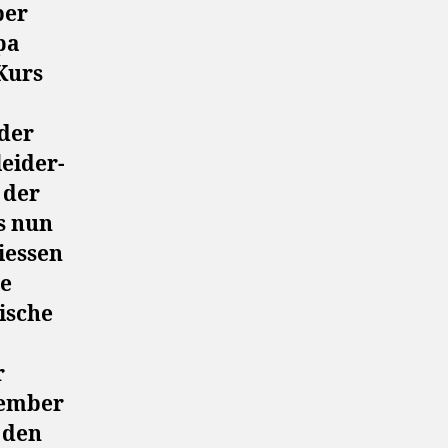
ber
pa
Kurs
 der
leider-
 der
s nun
iessen
le
ische
r
vember
 den