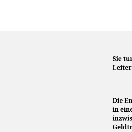
Sie
tun
Leiter
Die E
in ein
inzwi
Geldt