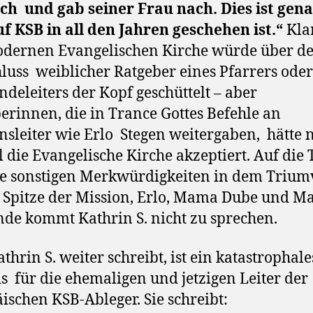
ch
und gab seiner Frau nach. Dies ist gen
f KSB in all den Jahren geschehen ist.“
Klar
odernen Evangelischen Kirche würde über d
luss
weiblicher Ratgeber eines Pfarrers oder
deleiters der Kopf geschüttelt – aber
erinnen, die in Trance Gottes Befehle an
nsleiter wie Erlo
Stegen weitergaben,
hätte 
 die Evangelische Kirche akzeptiert. Auf die
e sonstigen Merkwürdigkeiten in dem Trium
 Spitze der Mission, Erlo, Mama Dube und 
de kommt Kathrin S. nicht zu sprechen.
thrin S. weiter schreibt, ist ein katastrophale
s
für die ehemaligen und jetzigen Leiter der
ischen KSB-Ableger. Sie schreibt: