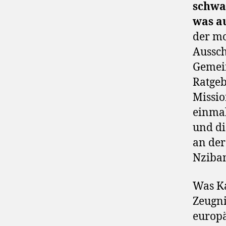
schwa
was au
der m
Aussch
Gemein
Ratgeb
Missio
einmal
und di
an der
Nziban
Was Ka
Zeugni
europä