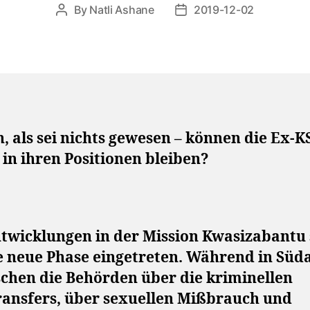
By
Natli Ashane
2019-12-02
Post
Post
author
date
, als sei nichts gewesen – können die Ex-K
 in ihren Positionen bleiben?
ntwicklungen in der Mission Kwasizabantu 
e neue Phase eingetreten. Während in Süd
schen die Behörden über die kriminellen
ransfers, über sexuellen Mißbrauch und