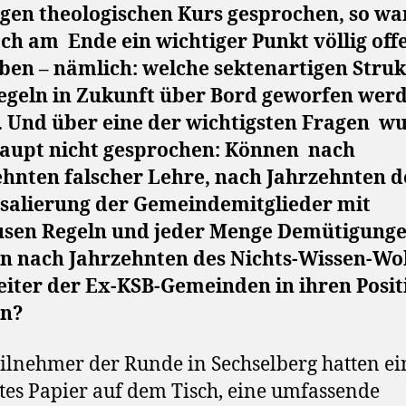
igen theologischen Kurs gesprochen, so wa
ch am
Ende ein wichtiger Punkt völlig off
eben – nämlich: welche sektenartigen Stru
egeln in Zukunft über Bord geworfen wer
. Und über eine der wichtigsten Fragen
wu
aupt nicht gesprochen: Können
nach
ehnten falscher Lehre, nach Jahrzehnten d
salierung der Gemeindemitglieder mit
usen Regeln und jeder Menge Demütigunge
n nach Jahrzehnten des Nichts-Wissen-Wo
eiter der Ex-KSB-Gemeinden in ihren Posi
en?
eilnehmer der Runde in Sechselberg hatten ei
tes Papier auf dem Tisch, eine umfassende