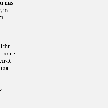
au das
, in
en
nicht
 Trance
virat
Mama
s