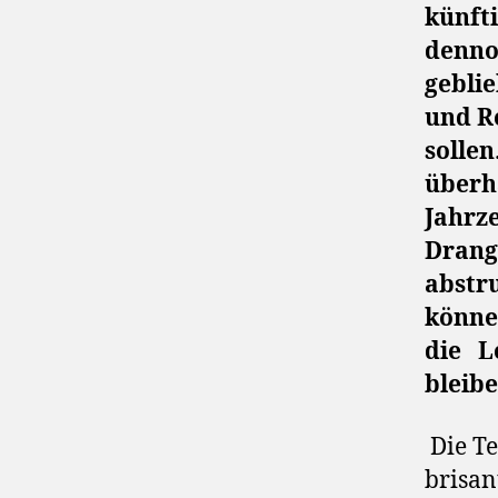
künft
denno
gebli
und R
sollen
überh
Jahrz
Drang
abstr
könne
die
L
bleib
Die T
brisan