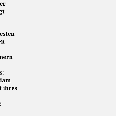
ter
gt
testen
en
nnern
s:
Adam
t ihres
e