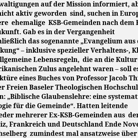
waltigungen auf der Mission informiert, a
nicht aktiv geworden
sind, suchen in Euro
ere
ehemalige
KSB-Gemeinden nach dem 
kunft. Gab es in der Vergangenheit
hließlich das sogenannte „Evangelium aus
ung“ – inklusive spezieller Verhaltens-, K
llgemeine Lebensregeln,
die an die Kultur
ikanischen Zulus angelehnt waren – soll e
ktüre eines Buches von Professor Jacob Th
er Freien Baseler Theologischen Hochschu
n: „Biblische Glaubenslehre: eine systemat
gie für die Gemeinde“. Hatten leitende
ieder mehrerer Ex-KSB-Gemeinden aus
de
iz, Frankreich und Deutschland Ende No
hselberg
zumindest mal ansatzweise über