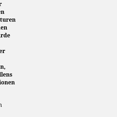
r
en
kturen
den
rde
er
n,
llens
tionen
n