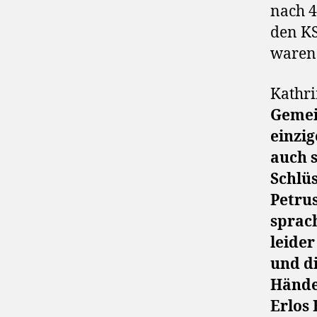
nach 4
den KS
waren 
Kathri
Gemei
einzig
auch 
Schlü
Petrus
sprach
leider
und d
Händen
Erlos 