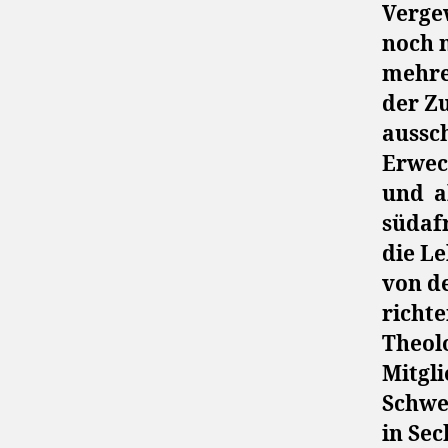
Verge
noch 
mehr
der Zu
aussc
Erweck
und
a
südafr
die Le
von d
richte
Theolo
Mitgl
Schwe
in Sec