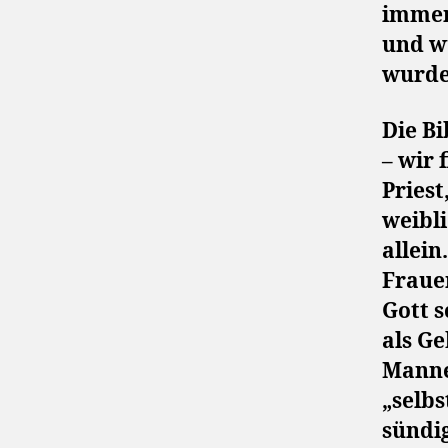
immer 
und w
wurde
Die Bi
– wir 
Priest
weibl
allein
Frauen
Gott 
als Ge
Manne
„selbs
sündi