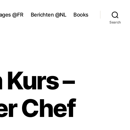
ages @FR
Berichten @NL
Books
Search
 Kurs –
er Chef