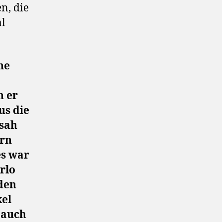
n, die
al
ine
h er
us die
 sah
ern
es war
Erlo
den
kel
 auch