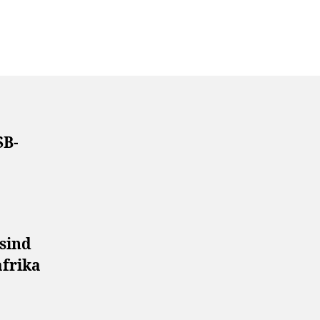
SB-
sind
afrika