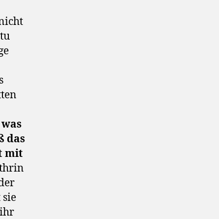
nicht
tu
ge
s
tten
, was
ß das
t mit
thrin
der
 sie
ihr