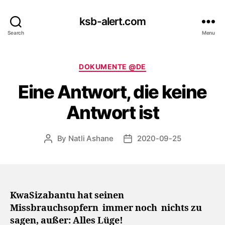
ksb-alert.com
Search
Menu
Categories
DOKUMENTE @DE
Eine Antwort, die keine
Antwort ist
By
Natli Ashane
2020-09-25
Post
Post
author
date
KwaSizabantu hat seinen
Missbrauchsopfern
immer noch
nichts zu
sagen, außer: Alles Lüge!