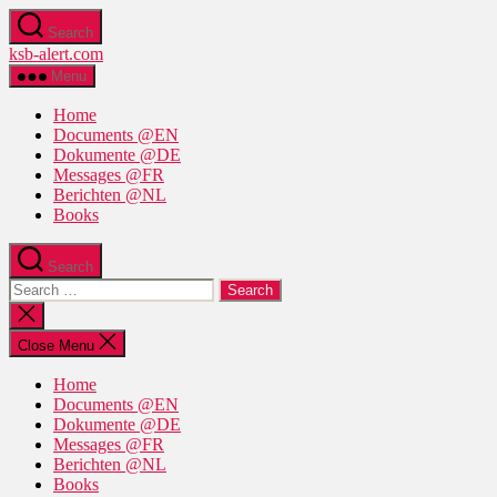
Skip
Search
to
ksb-alert.com
the
content
Menu
Home
Documents @EN
Dokumente @DE
Messages @FR
Berichten @NL
Books
Search
Search
for:
Close
search
Close Menu
Home
Documents @EN
Dokumente @DE
Messages @FR
Berichten @NL
Books