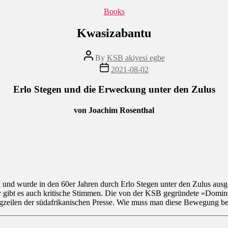
Categories
Books
Kwasizabantu
Post
By
KSB akiyesi egbe
author
Post
2021-08-02
date
Erlo Stegen und die Erweckung unter den Zulus
von Joachim Rosenthal
d wurde in den 60er Jahren durch Erlo Stegen unter den Zulus ausgel
der gibt es auch kritische Stimmen. Die von der KSB gegründete »Domi
zeilen der südafrikanischen Presse. Wie muss man diese Bewegung be