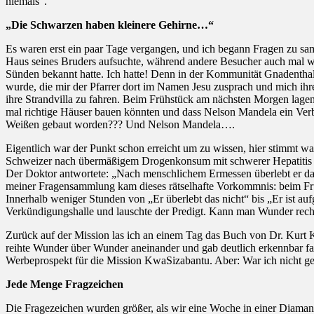
niemals“.
„Die Schwarzen haben kleinere Gehirne…“
Es waren erst ein paar Tage vergangen, und ich begann Fragen zu sa
Haus seines Bruders aufsuchte, während andere Besucher auch mal wo
Sünden bekannt hatte. Ich hatte! Denn in der Kommunität Gnadenthal h
wurde, die mir der Pfarrer dort im Namen Jesu zusprach und mich ihre
ihre Strandvilla zu fahren. Beim Frühstück am nächsten Morgen lagen
mal richtige Häuser bauen könnten und dass Nelson Mandela ein Verbr
Weißen gebaut worden??? Und Nelson Mandela….
Eigentlich war der Punkt schon erreicht um zu wissen, hier stimmt w
Schweizer nach übermäßigem Drogenkonsum mit schwerer Hepatitis im 
Der Doktor antwortete: „Nach menschlichem Ermessen überlebt er das n
meiner Fragensammlung kam dieses rätselhafte Vorkommnis: beim Frü
Innerhalb weniger Stunden von „Er überlebt das nicht“ bis „Er ist a
Verkündigungshalle und lauschte der Predigt. Kann man Wunder reche
Zurück auf der Mission las ich an einem Tag das Buch von Dr. Kurt K
reihte Wunder über Wunder aneinander und gab deutlich erkennbar fa
Werbeprospekt für die Mission KwaSizabantu. Aber: War ich nicht g
Jede Menge Fragzeichen
Die Fragezeichen wurden größer, als wir eine Woche in einer Diamante