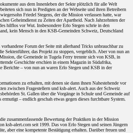
Dokumente aus dem Innenleben der Sekte plötzlich für alle Welt
eiteten sich nun in Predigten an der Webseite und ihren Betreibern
egersohn Friedel Stegens, der die Mission verlassen hatte, war
ischen Geheimdienst zu Zeiten der Apartheid. Nach Jahrzehnten der
 hilflos vor Wut. Insbesondere Erlo Stegen schrie in den
iemand, kein Mensch in den KSB-Gemeinden Schweiz, Deutschland
 vorhandene Forum der Seite mit allerhand Tricks unbrauchbar zu
e Sektenführer, das Projekt zu stoppen, vergeblich. Aber von nun an
r Mission, die Gemeinde in Tugela Ferry trennte sich von KSB, in
tternde Geschichte erschien in einem Magazin in Südafrika,
ete Berichte – von nun an waren Erlo Stegen und KSB in der
ormationen zu erhalten, mit denen sie dann ihnen Nahestehende vor
en zwischen Fragestellern und ksb-alert. Auch aus der Schweiz
onsbehörden St. Gallen über die Vorgänge in Schule und Gemeinde auf
 ermutigt – endlich geschah etwas gegen dieses furchtbare System.
d die zusammenfassende Bewertung der Praktiken in der Mission
n ksb-alert.com seit 1999. Das von Erlo Stegen und seinen Jüngern
äte, aber eine kompetente Bestätigung erhalten. Darüber freuen und