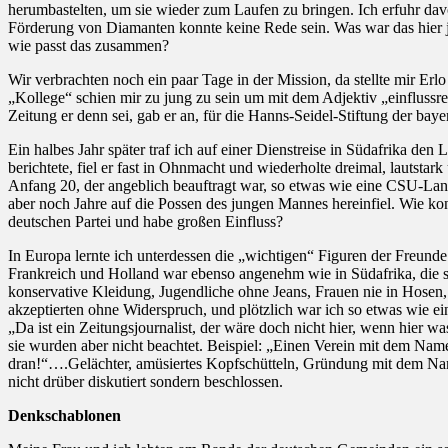
herumbastelten, um sie wieder zum Laufen zu bringen. Ich erfuhr davon
Förderung von Diamanten konnte keine Rede sein. Was war das hier je
wie passt das zusammen?
Wir verbrachten noch ein paar Tage in der Mission, da stellte mir Erl
„Kollege“ schien mir zu jung zu sein um mit dem Adjektiv „einflussre
Zeitung er denn sei, gab er an, für die Hanns-Seidel-Stiftung der bay
Ein halbes Jahr später traf ich auf einer Dienstreise in Südafrika
berichtete, fiel er fast in Ohnmacht und wiederholte dreimal, lautstar
Anfang 20, der angeblich beauftragt war, so etwas wie eine CSU-Land
aber noch Jahre auf die Possen des jungen Mannes hereinfiel. Wie ko
deutschen Partei und habe großen Einfluss?
In Europa lernte ich unterdessen die „wichtigen“ Figuren der Freu
Frankreich und Holland war ebenso angenehm wie in Südafrika, die so
konservative Kleidung, Jugendliche ohne Jeans, Frauen nie in Hosen, 
akzeptierten ohne Widerspruch, und plötzlich war ich so etwas wie ei
„Da ist ein Zeitungsjournalist, der wäre doch nicht hier, wenn hier w
sie wurden aber nicht beachtet. Beispiel: „Einen Verein mit dem Name
dran!“….Gelächter, amüsiertes Kopfschütteln, Gründung mit dem Name
nicht drüber diskutiert sondern beschlossen.
Denkschablonen