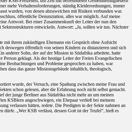
eder KSB-Freizeiten, um Zeit mit befreundeten Gemeindemitgliedern
immer mehr Verhaltensforderungen, ständig Kleiderordnungen, immer
asst wurden, von denen abzuweichen mit Risiken verbunden war.
sschluss, öffentliche Denunziation, alles war möglich. Auf meine
Keine Antwort. Bei einer Zusammenkunft der Leiter der nun den
ektenstrukturen entwickeln. Antwort: „Ja, sollten wir tun. Nächster
tte mit ihrem zukünftigen Ehemann ein Gespräch ohne Aufsicht
ich deswegen öffentlich von seinen Kindern zu distanzieren und sich
 anderer Sohn, der auf der Mission in Südafrika arbeitete, hatte
r Person geklagt. Als der heutige Leiter der Freien Evangelischen
 seine Beobachtungen und Probleme gesprochen zu haben, war
chen dass das ganze Missionsgebäude inhaltlich, theologisch,
rtiert wurde, der Versuch, eine Spaltung zwischen meine Frau und
Sekten schon gelesen, aber die Erfahrung noch nicht selbst gemacht.
rief der junge Berliner aus Südafrika nicht mehr an um meinen
ften KSBlern angeschwiegen, ein Ehepaar verließ bei meinem
ng verlassen hätten, redete. Die Predigten in der Sekte nahmen an
 dürfe. „Wer KSB verlässt, dessen Gott ist der Teufel”, hieß es