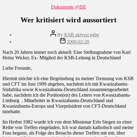
Categories
Dokumente @DE
Wer kritisiert wird aussortiert
Post
By
KSB akiyesi egbe
author
Post
2000-02-20
date
Nach 20 Jahren immer noch aktuell: Eine Stellungnahme
von Karl
Heinz Wicker, Ex- Mitglied der KSB-Leitung in Deutschland
Liebe Freunde,
Hiermit möchte ich eine Begründung zu meiner Trennung von KSB
und CFT im Juni 1999 abgeben, nachdem ich mit Kwasizabantu-
Südafrika sowie Kwasizabantu-Deutschland zusammengearbeitet
habe, nachdem ich die Position(en) des Leiters von Kwasizabantu-
Limburg
, Mitarbeiter in Kwasizabantu-Deutschland und
Kwasizabantu-Europa und Vizepräsident von CFT-Deutschland
innehatte.
Im Herbst 1982 wurde ich von dem Missionar Erlo Stegen zu einer
Reihe von Treffen eingeladen. Ich war damals katholisch und meine
Frau begann, als Folge des Besuchs dieser Treffen mit mir, über