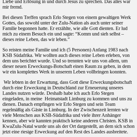
Liebe und Erlösung in und durch Jesus zu sprechen. Das alles war
mir fremd.
Bei diesen Treffen sprach Erlo Stegen von einem gewaltigen Werk
Gottes, das sowohl unter der Zulu-Nation als auch unter seiner
Familie begonnen hatte. Er erzählte, wie alle Gott dienten. Er lud
mich zu einem Besuch ein und sagte: “Komm und sieh selbst –
dieses reine Leben, das wir leben.”
So reisten meine Familie und ich (5 Personen) Anfang 1983 nach
KSB Südafrika. Wir wollten auch dieses reine Leben erleben, von
dem uns berichtet wurde. Und so trennten wir uns von allem, um
dieser neuen Erweckungs-Botschaft einen Raum zu geben, in dem
wir ein komplettes Werk in unserem Leben vollbringen konnten.
Wir lebten in der Erwartung, dass Gott diese Erweckungsbotschaft
durch eine Erweckung in Deutschland zur Erneuerung unseres
Landes nutzen würde. Deshalb habe ich auch Erlo Stegen
eingeladen, in meine
Heimatstadt Limburg zu kommen und uns zu
dienen. Danach empfingen wir Erlo Stegen und sein Team
regelmäßig als Gäste in Limburg. In der Zwischenzeit lernten wir
viele Menschen aus KSB-Südafrika und viele ihrer Anhänger
kennen, aber wir kannten praktisch keine anderen Christen. KSB in
KwaZulu-Natal wurde uns als der Ort dargestellt, an dem sich schon
jetzt eine riesige Erweckung auf den Rest des Landes ausbreitete.