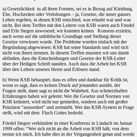
a) Gesetzlichkeit
in all ihren Formen, sei es in Bezug auf Kleidung,
Ehe, Hochzeiten oder Verlobungen – ja, Gesetze, die unser ganzes
Leben regelten, in denen KSB entschied, was erlaubt war und was
nicht. Bei dem Treffen mit den Leitern von KSB waren auch Friedel
und Erlo Stegen anwesend; wir konnten keinen
Konsens erzielen,
auch wenn auf die unbiblische Grundlage und Stellung dieser
Gesetze verwiesen wurde. Die Probleme wurden einfach mit der
Begründung abgewiesen: KSB hat seine Standards und wird sich
nicht von ihnen trennen. In diesem Treffen mussten wir uns damit
abfinden, dass die Entscheidungen und Gesetze der KSB-Leiter
über der Heiligen Schrift standen. Auch dass die Arbeit bei KSB
über den Lehren unseres Herrn und Erlösers stand.
b) Wenn KSB behauptet, dass es offen und dankbar für Kritik ist,
wenn es sagt, dass es keinen Druck auf jemanden ausübt, der
Fragen stellt, dann sagt es nicht die Wahrheit. Aus schmerzhaften
Erfahrungen haben wir gelernt: Wer die Gesetze und Normen von
KSB kritisiert, wird nicht nur gemieden, sondern auch mit großer
Präzision “aussortiert” und zermürbt. Wer das KSB-System in Frage
stellt, wird mit dem
Fluch Gottes bedroht.
Friedel Stegen verkündete in einer Konferenz in Lindach im Januar
1999 offen: “Wer sich nicht an die Arbeit von KSB hält, von dem
trenne ich mich. Ich habe dies in der Vergangenheit getan und werde