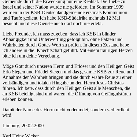
Gemeinde durch die Erweckung nur eine Realität. Die Liebe zu
Israel und seiner Nation wurde nie gefördert. Im Sommer 1999
wurden in der KSB-Deutschlandgemeinde erstmals Kommunion
und Taufe gedient. Ich habe KSB-Südafrika mehr als 12 Mal
besucht und diese Dienste auch dort noch nie erlebt.
Liebe Freunde, ich muss zugeben, dass ich KSB in blinder
Abhängigkeit und Unterwerfung gefolgt bin, ohne Fakten und
Wahrheiten durch Gottes Wort zu prüfen. In diesem Zustand habe
ich andere in die
Knechtschaft geführt. Mit einem traurigen Herzen
bitte ich um deine Vergebung.
Möge Gott durch unseren Herrn und Erlöser und den Heiligen Geist
Erlo Stegen und Friedel Stegen und das gesamte KSB zur Reue und
Annahme der Wahrheit bringen und sie durch wahre Reue zu einer
vollständigen und totalen Hingabe an den Herrn Jesus Christus
führen. Ich bete, dass durch den Heiligen Geist alle Menschen, die
an KSB beteiligt sind und waren, die Öffnung von Gefängnistüren
erleben können.
Damit der Name des Herrn nicht verleumdet, sondern verherrlicht
wird.
Limburg, 20.02.2000
Karl Heinz Wicker