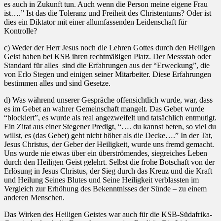
es auch in Zukunft tun. Auch wenn die Person meine eigene Frau
ist….” Ist das die Toleranz und Freiheit des Christentums? Oder ist
dies ein Diktator mit einer allumfassenden Leidenschaft für
Kontrolle?
c) Weder der Herr Jesus noch die Lehren Gottes durch den Heiligen
Geist haben bei KSB ihren rechtmäßigen Platz. Der Messstab oder
Standard für alles
sind die Erfahrungen aus der “Erweckung”, die
von Erlo Stegen und einigen seiner Mitarbeiter. Diese Erfahrungen
bestimmen alles und sind Gesetze.
d) Was während unserer Gespräche offensichtlich wurde, war, dass
es im Gebet an wahrer Gemeinschaft mangelt. Das Gebet wurde
“blockiert”, es wurde als real angezweifelt und tatsächlich entmutigt.
Ein Zitat aus einer Stegener Predigt, “…. du kannst beten, so viel du
willst, es (das Gebet) geht nicht höher als die Decke….” In der Tat,
Jesus Christus, der Geber der Heiligkeit, wurde uns fremd gemacht.
Uns wurde nie etwas über ein überströmendes, siegreiches Leben
durch den Heiligen Geist gelehrt. Selbst die frohe Botschaft von der
Erlösung in Jesus Christus, der Sieg durch das Kreuz und die Kraft
und Heilung Seines Blutes und Seine Heiligkeit verblassten im
Vergleich zur Erhöhung des Bekenntnisses der Sünde – zu einem
anderen Menschen.
Das Wirken des Heiligen Geistes war auch für die KSB-Südafrika-