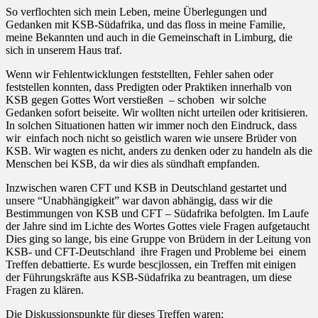
So verflochten sich mein Leben, meine Überlegungen und
Gedanken mit KSB-Südafrika, und das floss in meine Familie,
meine Bekannten und auch in die Gemeinschaft in Limburg, die
sich in unserem Haus traf.
Wenn wir Fehlentwicklungen feststellten, Fehler sahen oder
feststellen konnten, dass Predigten oder Praktiken innerhalb von
KSB gegen Gottes Wort verstießen
– schoben
wir solche
Gedanken sofort beiseite. Wir wollten nicht urteilen oder kritisieren.
In solchen Situationen hatten wir immer noch den Eindruck, dass
wir
einfach noch nicht so geistlich waren wie unsere Brüder von
KSB. Wir wagten es nicht, anders zu denken oder zu handeln als die
Menschen bei KSB, da wir dies als sündhaft empfanden.
Inzwischen waren CFT und KSB in Deutschland gestartet und
unsere “Unabhängigkeit” war davon abhängig, dass wir die
Bestimmungen von KSB und CFT – Südafrika befolgten. Im Laufe
der Jahre sind im Lichte des Wortes Gottes viele Fragen aufgetaucht
Dies ging so lange, bis eine Gruppe von Brüdern in der Leitung von
KSB- und CFT-Deutschland
ihre Fragen und Probleme bei
einem
Treffen debattierte. Es wurde bescjlossen, ein Treffen mit einigen
der Führungskräfte aus KSB-Südafrika zu beantragen, um diese
Fragen zu klären.
Die Diskussionspunkte für dieses Treffen waren: