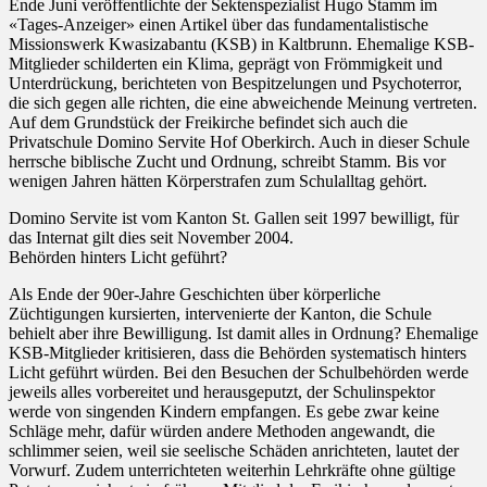
Ende Juni veröffentlichte der Sektenspezialist Hugo Stamm im
«Tages-Anzeiger» einen Artikel über das fundamentalistische
Missionswerk Kwasizabantu (KSB) in Kaltbrunn. Ehemalige KSB-
Mitglieder schilderten ein Klima, geprägt von Frömmigkeit und
Unterdrückung, berichteten von Bespitzelungen und Psychoterror,
die sich gegen alle richten, die eine abweichende Meinung vertreten.
Auf dem Grundstück der Freikirche befindet sich auch die
Privatschule Domino Servite Hof Oberkirch. Auch in dieser Schule
herrsche biblische Zucht und Ordnung, schreibt Stamm. Bis vor
wenigen Jahren hätten Körperstrafen zum Schulalltag gehört.
Domino Servite ist vom Kanton St. Gallen seit 1997 bewilligt, für
das Internat gilt dies seit November 2004.
Behörden hinters Licht geführt?
Als Ende der 90er-Jahre Geschichten über körperliche
Züchtigungen kursierten, intervenierte der Kanton, die Schule
behielt aber ihre Bewilligung. Ist damit alles in Ordnung? Ehemalige
KSB-Mitglieder kritisieren, dass die Behörden systematisch hinters
Licht geführt würden. Bei den Besuchen der Schulbehörden werde
jeweils alles vorbereitet und herausgeputzt, der Schulinspektor
werde von singenden Kindern empfangen. Es gebe zwar keine
Schläge mehr, dafür würden andere Methoden angewandt, die
schlimmer seien, weil sie seelische Schäden anrichteten, lautet der
Vorwurf. Zudem unterrichteten weiterhin Lehrkräfte ohne gültige