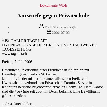
Categories
Dokumente @DE
Vorwürfe gegen Privatschule
Post
By
KSB akiyesi egbe
author
Post
2006-07-02
date
￼St. GALLER TAGBLATT
ONLINE-AUSGABE DER GRÖSSTEN OSTSCHWEIZER
TAGESZEITUNG
www.tagblatt.ch
Freitag, 7. Juli 2006
Umstrittene Privatschule einer Freikirche in Kaltbrunn mit
Bewilligung des Kantons St. Gallen
kaltbrunn. In der mit der fundamentalistischen Freikirche
Kwasizabantu verbundenen Privatschule Domino Servite in
Kaltbrunn herrsche Psychoterror, erzählen Ehemalige. Dem Kanton
sind die Vorwürfe seit 2004 im Detail bekannt. Eine Bewilligung
gab es trotzdem.
andreas kneubühler