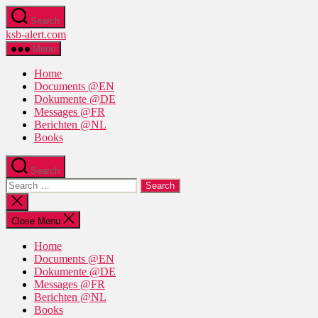
Skip
Search
to
ksb-alert.com
the
content
Menu
Home
Documents @EN
Dokumente @DE
Messages @FR
Berichten @NL
Books
Search
Search
for:
Close
search
Close Menu
Home
Documents @EN
Dokumente @DE
Messages @FR
Berichten @NL
Books