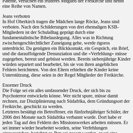
Patente, versichert ein früheres Mitglied der Freikirche und nennt
eine Reihe von Namen.
Jeans verboten
In Hof Oberkirch tragen die Mädchen lange Röcke, Jeans sind
verboten. Nach den Schilderungen von drei ehemaligen KSB-
Mitgliedern ist der Schulalltag geprägt durch eine
fundamentalistische Bibelauslegung. Alles was in Richtung
zwischengeschlechtlicher Zuneigung gehe, werde rigoros
unterdrückt. Da genügten ein Blickkontakt, ein Gespräch, ein Brief,
und die darauffolgende Denunziation und die «Verfehlung» müsse
zugegeben, bereut und gebüsst werden. Bereits siebenjährige Kinder
würden separiert und bearbeitet, bis sie von ihren angeblichen
Fehlern berichteten. Von den Eltern erhielten die Kinder keine
Unterstützung, diese seien in der Regel Mitglieder der Freikirche.
Enormer Druck
Die Folge sei ein alles umfassender Druck, der sich bis zu
Psychoterror entwickeln könne. Wer nicht spure, müsse damit
rechnen, zur Disziplinierung nach Südafrika, dem Gründungsort der
Freikirche, geschickt zu werden.
Letzteres bestätigt ein Betroffener, ein fünfzehnjähriger Schüler, der
2006 drei Monate nach Südafrika verbannt wurde. Dort habe er
jeden Tag auf den Feldern des Missionswerkes arbeiten müssen. Er
sei immer wieder bearbeitet worden, seine Verfehlungen