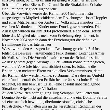
einzugestehen, berichtet er. Ihm sei gesagt worden, er sei eine
Schande für seine Eltern. Der Grund für die Strafaktion: Er habe
eine Freundin, sagt der Jugendliche.
Über die Vorwürfe wurde der Kanton 2004 informiert. Ein
ausgestiegenes Mitglied schilderte dem Erziehungsrat Josef Hoppler
und einer Mitarbeiterin des Amtes für Volksschule minutiös, mit
welchen Methoden die Kinder unter Druck gesetzt werden. Die
Aussagen wurden im Juni 2004 protokolliert. Nach dem Treffen
hörte das Mitglied nichts mehr vom Erziehungsdepartement. Im
November 2004 sprach dann der Erziehungsrat die definitive
Bewilligung für das Internat aus.
Wieso wurde den Aussagen keine Beachtung geschenkt? «Uns
fehlen die Beweise», argumentiert Felix Baumer, Leiter des Amtes
für Volksschule. Die Vorwürfe würden von der Schule bestritten.
«Aussage steht gegen Aussage». Der Kanton könne nur reagieren,
wenn die Vorwürfe hieb- und stichfest seien. Es bräuchte die
Erklärungen mehrerer Eltern zu aktuellen Vorkommnissen, damit
der Kanton aktiv werden könne, so Baumer. Dass dies im Umfeld
einer fundamentalistischen Freikirche eine äusserst hohe Hürde
bedeutet, sei ihm bewusst. Es sei «eine absolut unbefriedigende
Situation». Regelmässige Visitation
Zu den Vorwürfen befragt, ging Jürg Schuppli, Schulleiter von
Domino Servite, nicht auf die einzelnen Punkte ein. Domino Servite
sei eine staatlich bewilligte, überkonfessionelle, christliche
Privatschule. «Wir halten uns an die gesetzlichen Richtlinien des