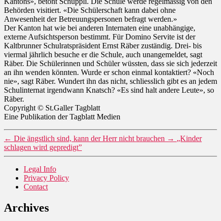
Kantons», betont Schuppli. Die Schule werde regelmässig von den
Behörden visitiert. «Die Schülerschaft kann dabei ohne
Anwesenheit der Betreuungspersonen befragt werden.»
Der Kanton hat wie bei anderen Internaten eine unabhängige,
externe Aufsichtsperson bestimmt. Für Domino Servite ist der
Kaltbrunner Schulratspräsident Ernst Räber zuständig. Drei- bis
viermal jährlich besuche er die Schule, auch unangemeldet, sagt
Räber. Die Schülerinnen und Schüler wüssten, dass sie sich jederzeit
an ihn wenden könnten. Wurde er schon einmal kontaktiert? «Noch
nie», sagt Räber. Wundert ihn das nicht, schliesslich gibt es an jedem
Schulinternat irgendwann Knatsch? «Es sind halt andere Leute», so
Räber.
Copyright © St.Galler Tagblatt
Eine Publikation der Tagblatt Medien
←
Die ängstlich sind, kann der Herr nicht brauchen
→
„Kinder
schlagen wird gepredigt”
Legal Info
Privacy Policy
Contact
Archives