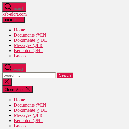
Skip
Search
to
ksb-alert.com
the
content
Menu
Home
Documents @EN
Dokumente @DE
Messages @FR
Berichten @NL
Books
Search
Search
for:
Close
search
Close Menu
Home
Documents @EN
Dokumente @DE
Messages @FR
Berichten @NL
Books