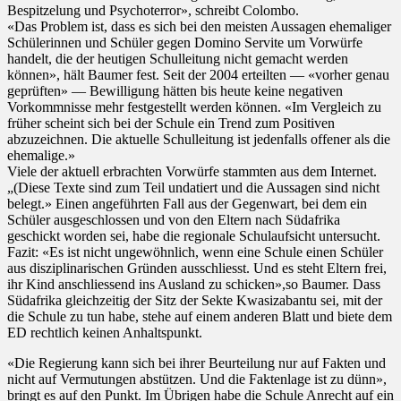
Bespitzelung und Psychoterror», schreibt Colombo.
«Das Problem ist, dass es sich bei den meisten Aussagen ehemaliger
Schülerinnen und Schüler gegen Domino Servite um Vorwürfe
handelt, die der heutigen Schulleitung nicht gemacht werden
können», hält Baumer fest. Seit der 2004 erteilten — «vorher genau
geprüften» — Bewilligung hätten bis heute keine negativen
Vorkommnisse mehr festgestellt werden können. «Im Vergleich zu
früher scheint sich bei der Schule ein Trend zum Positiven
abzuzeichnen. Die aktuelle Schulleitung ist jedenfalls offener als die
ehemalige.»
Viele der aktuell erbrachten Vorwürfe stammten aus dem Internet.
„(Diese Texte sind zum Teil undatiert und die Aussagen sind nicht
belegt.» Einen angeführten Fall aus der Gegenwart, bei dem ein
Schüler ausgeschlossen und von den Eltern nach Südafrika
geschickt worden sei, habe die regionale Schulaufsicht untersucht.
Fazit: «Es ist nicht ungewöhnlich, wenn eine Schule einen Schüler
aus disziplinarischen Gründen ausschliesst. Und es steht Eltern frei,
ihr Kind anschliessend ins Ausland zu schicken»,so Baumer. Dass
Südafrika gleichzeitig der Sitz der Sekte Kwasizabantu sei, mit der
die Schule zu tun habe, stehe auf einem anderen Blatt und biete dem
ED rechtlich keinen Anhaltspunkt.
«Die Regierung kann sich bei ihrer Beurteilung nur auf Fakten und
nicht auf Vermutungen abstützen. Und die Faktenlage ist zu dünn»,
bringt es auf den Punkt. Im Übrigen habe die Schule Anrecht auf ein