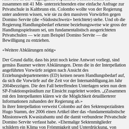
zusammen mit 41 Mit- unterzeichnenden eine einfache Anfrage zur
Privatschule in Kaltbrunn ein. Colombo wollte von der Regierung
unter anderem wissen, wie sie zu den massiven Vorwürfen gegen
Domino Servite (die «Südostschweiz» berichtete) stehe. Und ob die
Regierung Handlungsbedarf erkenne beziehungsweise wie gross der
Handlungsspielraum sei, um fundamentalistisch ausgerichteten
Privatschulen — wie zum Beispiel Domino Servite — die
Bewilligung zu entziehen.
«Weitere Abklärungen nötig»
Der Grund dafür, dass bis jetzt noch keine Antwort vorliegt, sind
gemäss Baumer weitere Abklärungen. Denn die in der Interpellation
angeführten Vorwürfe zeigten nach Ansicht des
Erziehungsdepartementes (ED) keinen neuen Handlungsbedarf auf,
da sich die Vorwürfe auf die Zeit vor der Internatsblligung.im Jahr
2004bezzögen. Die den Fall betreffenden Unterlagen seien nun dem
SP-Fraktionspräsidium zur Einsicht zugeleitet worden. „(Zusammen
mit den Interpellanten klären wir die Möglichkeit detaillierterer
Informationen zuhanden der Regierung ab.»
In ihrer Interpellation verweist Colombo auf den Sektenspezialisten
Hugo Stamm, der 2006 einen Artikel über das «fundamentalistische
Missionswerk Kwasizabantu und die damit verbundene Privatschule
Domino Servite verfasst habe. «Ehemalige Sektenmitglieder
schildern ein Klima von Frömmigkeit und Unterdrückung, von