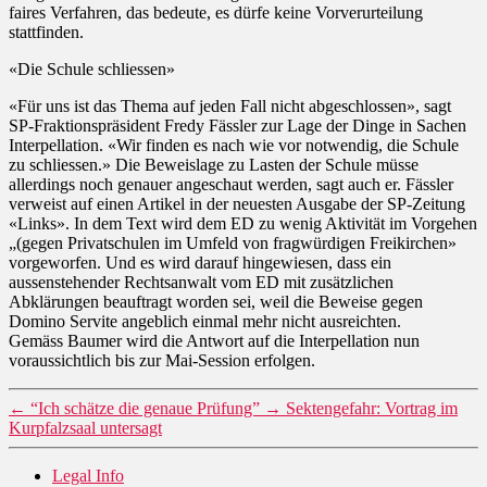
faires Verfahren, das bedeute, es dürfe keine Vorverurteilung
stattfinden.
«Die Schule schliessen»
«Für uns ist das Thema auf jeden Fall nicht abgeschlossen», sagt
SP-Fraktionspräsident Fredy Fässler zur Lage der Dinge in Sachen
Interpellation. «Wir finden es nach wie vor notwendig, die Schule
zu schliessen.» Die Beweislage zu Lasten der Schule müsse
allerdings noch genauer angeschaut werden, sagt auch er. Fässler
verweist auf einen Artikel in der neuesten Ausgabe der SP-Zeitung
«Links». In dem Text wird dem ED zu wenig Aktivität im Vorgehen
„(gegen Privatschulen im Umfeld von fragwürdigen Freikirchen»
vorgeworfen. Und es wird darauf hingewiesen, dass ein
aussenstehender Rechtsanwalt vom ED mit zusätzlichen
Abklärungen beauftragt worden sei, weil die Beweise gegen
Domino Servite angeblich einmal mehr nicht ausreichten.
Gemäss Baumer wird die Antwort auf die Interpellation nun
voraussichtlich bis zur Mai-Session erfolgen.
←
“Ich schätze die genaue Prüfung”
→
Sektengefahr: Vortrag im
Kurpfalzsaal untersagt
Legal Info