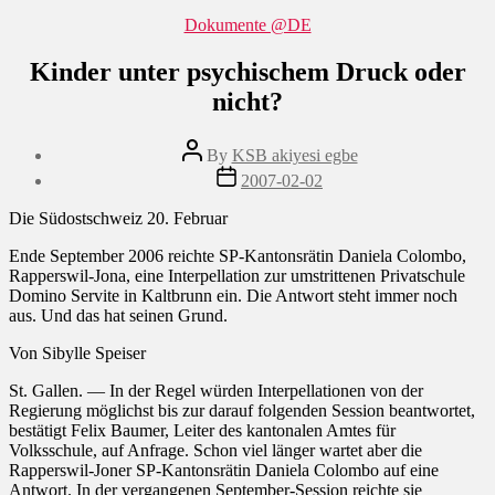
Categories
Dokumente @DE
Kinder unter psychischem Druck oder
nicht?
Post
By
KSB akiyesi egbe
author
Post
2007-02-02
date
Die Südostschweiz 20. Februar
Ende September 2006 reichte SP-Kantonsrätin Daniela Colombo,
Rapperswil-Jona, eine Interpellation zur umstrittenen Privatschule
Domino Servite in Kaltbrunn ein. Die Antwort steht immer noch
aus. Und das hat seinen Grund.
Von Sibylle Speiser
St. Gallen. — In der Regel würden Interpellationen von der
Regierung möglichst bis zur darauf folgenden Session beantwortet,
bestätigt Felix Baumer, Leiter des kantonalen Amtes für
Volksschule, auf Anfrage. Schon viel länger wartet aber die
Rapperswil-Joner SP-Kantonsrätin Daniela Colombo auf eine
Antwort. In der vergangenen September-Session reichte sie