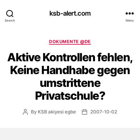
ksb-alert.com
Search
Menu
Categories
DOKUMENTE @DE
Aktive Kontrollen fehlen,
Keine Handhabe gegen
umstrittene
Privatschule?
By
KSB akiyesi egbe
2007-10-02
Post
Post
author
date