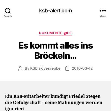
ksb-alert.com
Search
Menu
Categories
DOKUMENTE @DE
Es kommt alles ins
Bröckeln…
By
KSB akiyesi egbe
2010-03-12
Post
Post
author
date
Ein KSB-Mitarbeiter kündigt Friedel Stegen
die Gefolgschaft – seine Mahnungen werden
ignoriert