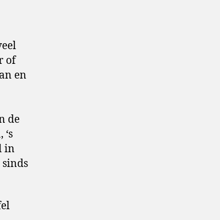
veel
r of
ban en
n de
 ‘s
 in
 sinds
el