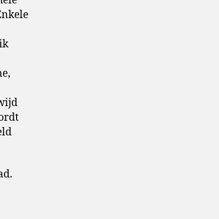
hele
Enkele
ik
me,
wijd
ordt
eld
ad.