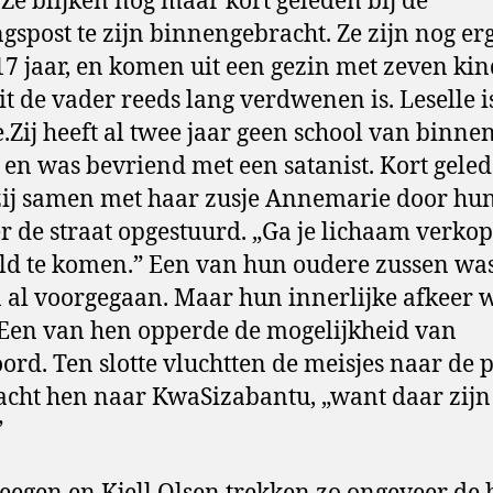
. Ze blijken nog maar kort geleden bij de
gspost te zijn binnengebracht. Ze zijn nog erg
17 jaar, en komen uit een gezin met zeven ki
t de vader reeds lang verdwenen is. Leselle i
e.Zij heeft al twee jaar geen school van binne
 en was bevriend met een satanist. Kort gele
ij samen met haar zusje Annemarie door hu
 de straat opgestuurd. „Ga je lichaam verko
ld te komen.” Een van hun oudere zussen wa
 al voorgegaan. Maar hun innerlijke afkeer w
 Een van hen opperde de mogelijkheid van
ord. Ten slotte vluchtten de meisjes naar de po
acht hen naar KwaSizabantu, „want daar zijn 
”