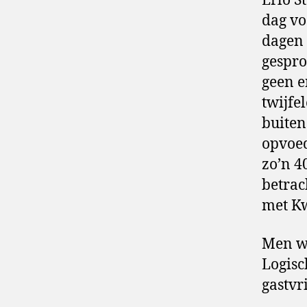
Erlo S
dag vo
dagen 
gespro
geen e
twijfe
buiten
opvoed
zo’n 4
betrac
met K
Men wé
Logisc
gastvr