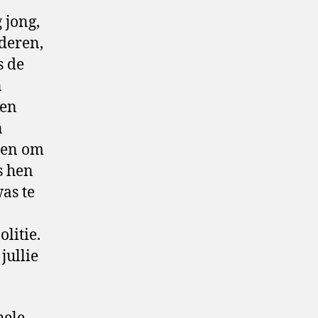
 jong,
nderen,
s de
n
den
n
pen om
s hen
as te
litie.
jullie