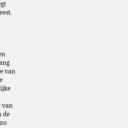
egt
est.
en
lang
ie van
e
ijke
e van
n de
ens