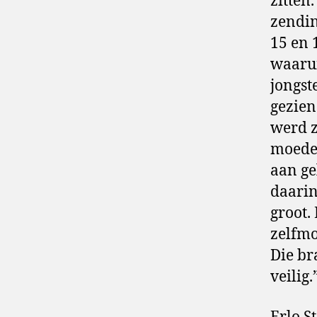
zitten
zendin
15 en 
waarui
jongst
gezien
werd z
moeder
aan ge
daarin
groot.
zelfmo
Die br
veilig.