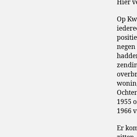
Hier v
Op Kwa
iedere
positi
negen 
hadden
zendin
overbr
woning
Ochten
1955 o
1966 v
Er kom