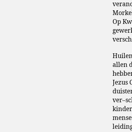
verand
Morkel
Op Kwa
gewerk
versch
Huilen
allen 
hebben
Jezus 
duiste
ver–s
kinder
mensen
leidin