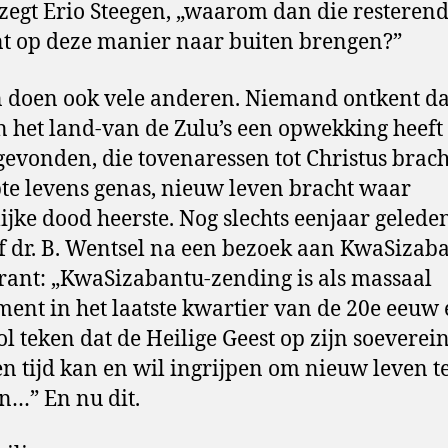
 zegt Erio Steegen, „waarom dan die resteren
t op deze manier naar buiten brengen?”
 doen ook vele anderen. Niemand ontkent da
n het land-van de Zulu’s een opwekking heeft
gevonden, die tovenaressen tot Christus brach
te levens genas, nieuw leven bracht waar
lijke dood heerste. Nog slechts eenjaar gelede
f dr. B. Wentsel na een bezoek aan KwaSizab
rant: „KwaSizabantu-zending is als massaal
ent in het laatste kwartier van de 20e eeuw
l teken dat de Heilige Geest op zijn soeverei
en tijd kan en wil ingrijpen om nieuw leven t
…” En nu dit.