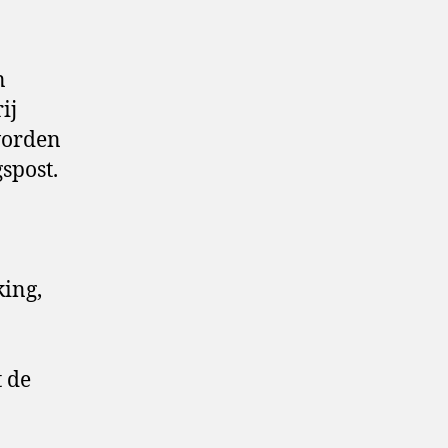
n
ij
worden
spost.
king,
t de