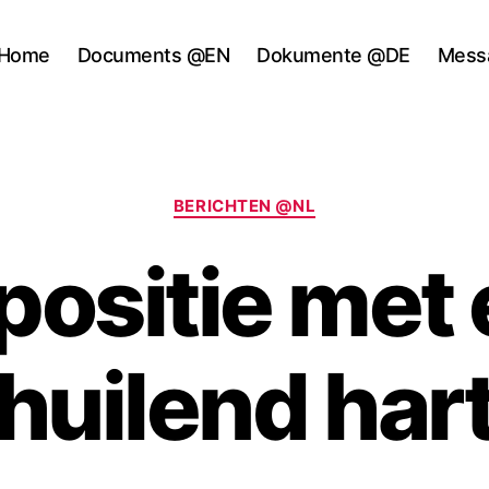
Home
Documents @EN
Dokumente @DE
Mess
Categories
BERICHTEN @NL
ositie met
huilend har