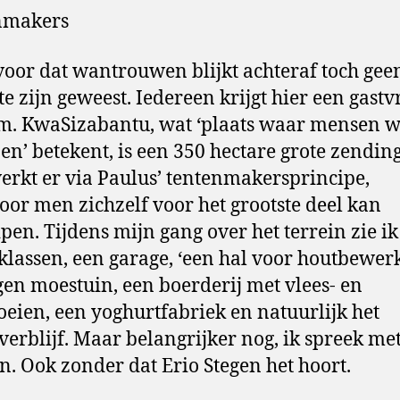
nmakers
oor dat wantrouwen blijkt achteraf toch gee
te zijn geweest. Iedereen krijgt hier een gastvr
m. KwaSizabantu, wat ‘plaats waar mensen 
en’ betekent, is een 350 hectare grote zending
rkt er via Paulus’ tentenmakersprincipe,
or men zichzelf voor het grootste deel kan
pen. Tijdens mijn gang over het terrein zie ik
klassen, een garage, ‘een hal voor houtbewer
gen moestuin, een boerderij met vlees- en
eien, een yoghurtfabriek en natuurlijk het
verblijf. Maar belangrijker nog, ik spreek me
. Ook zonder dat Erio Stegen het hoort.