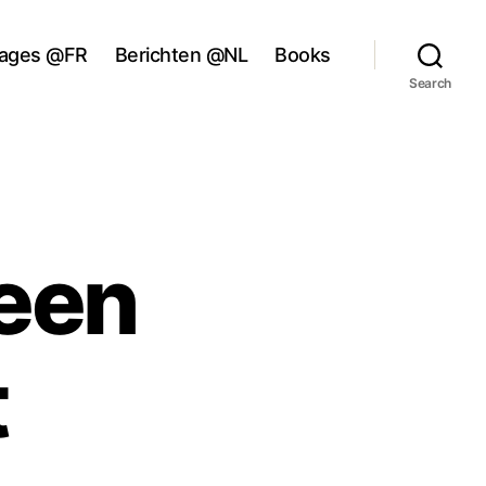
ages @FR
Berichten @NL
Books
Search
 een
t