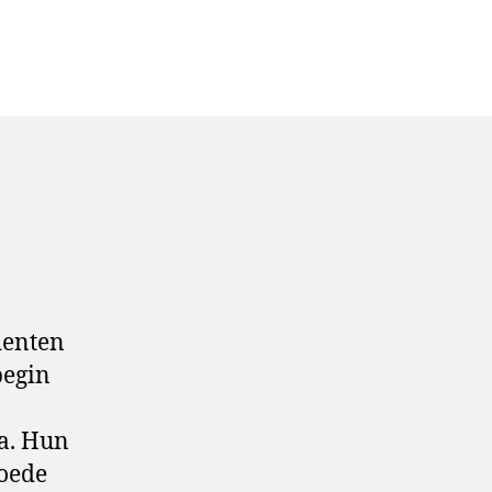
denten
begin
a. Hun
goede