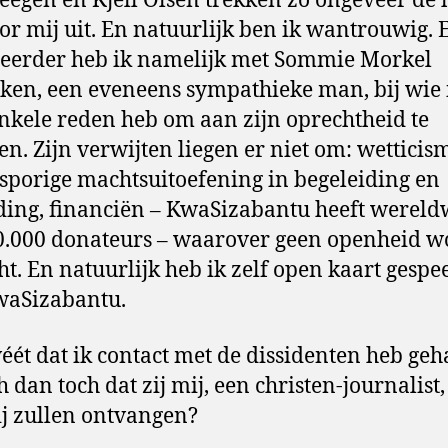
teegen en Kjell Olsen trekken zo ongeveer de 
or mij uit. En natuurlijk ben ik wantrouwig. 
eerder heb ik namelijk met Sommie Morkel
ken, een eveneens sympathieke man, bij wie 
nkele reden heb om aan zijn oprechtheid te
len. Zijn verwijten liegen er niet om: wetticis
sporige machtsuitoefening in begeleiding en
ing, financiën – KwaSizabantu heeft wereld
0.000 donateurs – waarover geen openheid w
ht. En natuurlijk heb ik zelf open kaart gespe
waSizabantu.
ét dat ik contact met de dissidenten heb geh
h dan toch dat zij mij, een christen-journalist,
ij zullen ontvangen?