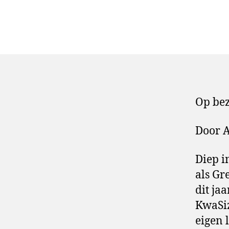
Op be
Door 
Diep i
als Gr
dit ja
KwaSiz
eigen 