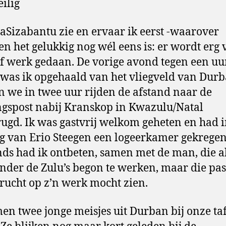
eilig
Sizabantu zie en ervaar ik eerst -waarover
en het gelukkig nog wél eens is: er wordt erg 
ef werk gedaan. De vorige avond tegen een uu
was ik opgehaald van het vliegveld van Dur
 we in twee uur rijden de afstand naar de
gspost nabij Kranskop in Kwazulu/Natal
ugd. Ik was gastvrij welkom geheten en had i
 van Erio Steegen een logeerkamer gekregen,
ds had ik ontbeten, samen met de man, die al
nder de Zulu’s begon te werken, maar die pas
rucht op z’n werk mocht zien.
en twee jonge meisjes uit Durban bij onze taf