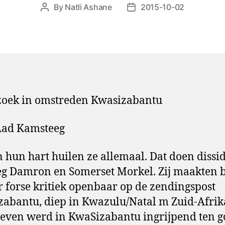
By
Natli Ashane
2015-10-02
Post
Post
author
date
zoek in omstreden Kwasizabantu
Aad Kamsteeg
n hun hart huilen ze allemaal. Dat doen dissi
eg Damron en Somerset Morkel. Zij maakten 
ar forse kritiek openbaar op de zendingspost
abantu, diep in Kwazulu/Natal m Zuid-Afrik
leven werd in KwaSizabantu ingrijpend ten 