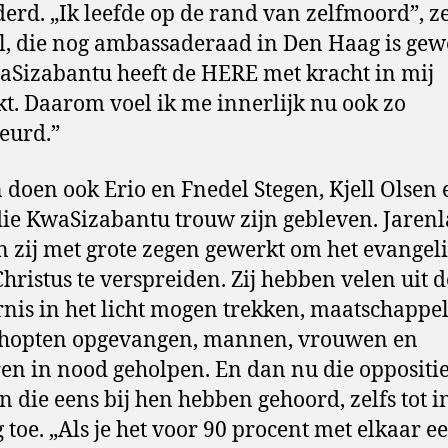
erd. „Ik leefde op de rand van zelfmoord”, z
, die nog ambassaderaad in Den Haag is gewe
Sizabantu heeft de HERE met kracht in mij
t. Daarom voel ik me innerlijk nu ook zo
eurd.”
 doen ook Erio en Fnedel Stegen, Kjell Olsen 
die KwaSizabantu trouw zijn gebleven. Jaren
 zij met grote zegen gewerkt om het evangel
Christus te verspreiden. Zij hebben velen uit d
rnis in het licht mogen trekken, maatschappel
chopten opgevangen, mannen, vrouwen en
en in nood geholpen. En dan nu die oppositi
 die eens bij hen hebben gehoord, zelfs tot i
g toe. „Als je het voor 90 procent met elkaar e