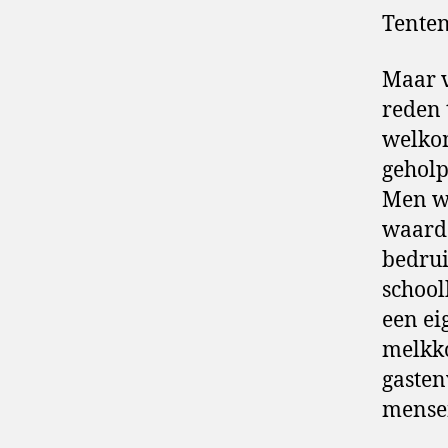
Tente
Maar v
reden 
welko
geholp
Men we
waardo
bedrui
school
een ei
melkko
gasten
mensen