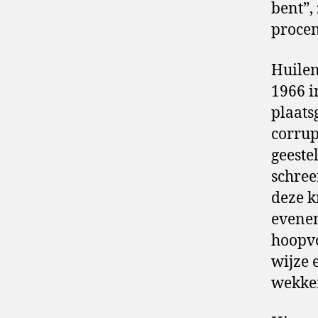
bent”,
procen
Huilen
1966 i
plaats
corrup
geeste
schree
deze k
evenem
hoopvo
wijze 
wekken