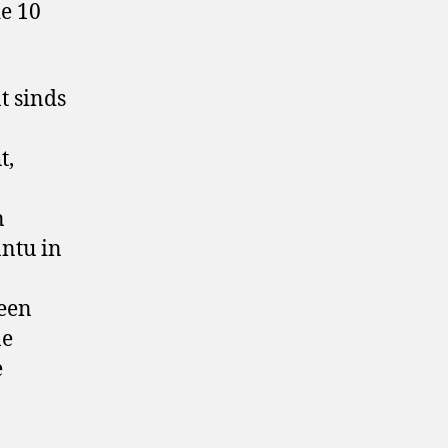
de 10
t sinds
t,
n
antu in
 een
ne
e