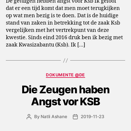
De getuigen hebben angst voor Ksb Ik geloof
dat er een tijd komt dat men moet terugkijken
op wat men bezig is te doen. Dat is de huidige
stand van zaken in betrekking tot de zaak Ksb
vergelijken met het vertrekpunt van deze
kwestie. Sinds eind 2016 druk ben ik bezig met
zaak Kwasizabantu (Ksb). Ik […]
Categories
DOKUMENTE @DE
Die Zeugen haben
Angst vor KSB
By
Natli Ashane
2019-11-23
Post
Post
author
date