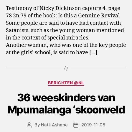
Testimony of Nicky Dickinson capture 4, page
78 2n 79 of the book: Is this a Genuine Revival
Some people are said to have had contact with
Satanists, such as the young woman mentioned
in the context of special miracles.
Another woman, who was one of the key people
at the girls’ school, is said to have […]
Categories
BERICHTEN @NL
36 weeskinders van
Mpumalanga ‘skoonveld
By
Natli Ashane
2019-11-05
Post
Post
author
date