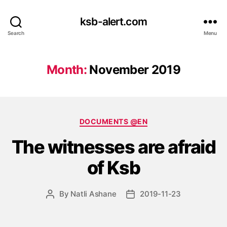
ksb-alert.com
Search
Menu
Month:
November 2019
Categories
DOCUMENTS @EN
The witnesses are afraid
of Ksb
By
Natli Ashane
2019-11-23
Post
Post
author
date