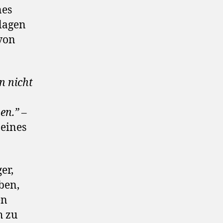
nes
lagen
von
n nicht
en.” –
 eines
er,
ben,
en
h zu