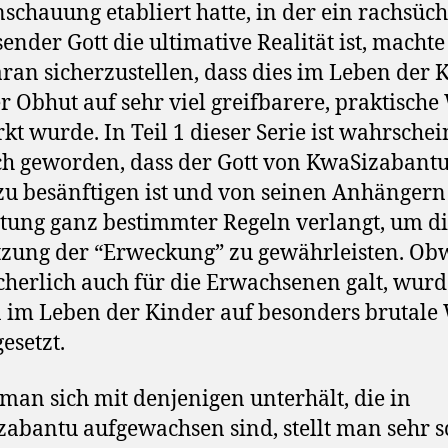
schauung etabliert hatte, in der ein rachsücht
sender Gott die ultimative Realität ist, machte
aran sicherzustellen, dass dies im Leben der 
er Obhut auf sehr viel greifbarere, praktische
rkt wurde. In Teil 1 dieser Serie ist wahrschei
ch geworden, dass der Gott von KwaSizabantu
 zu besänftigen ist und von seinen Anhängern
tung ganz bestimmter Regeln verlangt, um d
tzung der “Erweckung” zu gewährleisten. Ob
icherlich auch für die Erwachsenen galt, wurd
 im Leben der Kinder auf besonders brutale
esetzt.
an sich mit denjenigen unterhält, die in
abantu aufgewachsen sind, stellt man sehr s