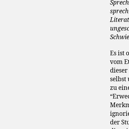
Sprech
sprech
Litera
ungesc
Schwie
Es ist
vom Et
dieser 
selbst
zu ein
“Erwec
Merkma
ignori
der St