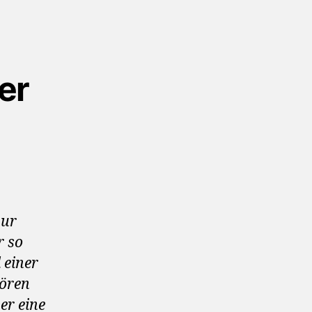
der
zur
r so
 einer
Hören
er eine