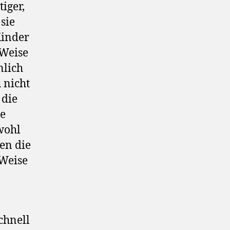
iger,
 sie
Kinder
 Weise
nlich
 nicht
 die
ie
wohl
en die
 Weise
chnell