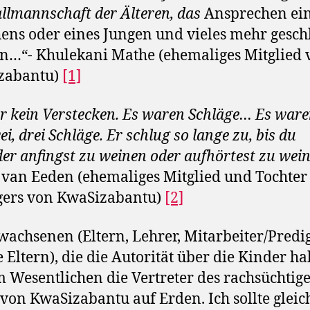
llmannschaft der Älteren, das
Ansprechen ei
ns oder eines Jungen und vieles mehr gesch
…“- Khulekani Mathe (ehemaliges Mitglied 
zabantu)
[1]
r kein Verstecken. Es waren Schläge… Es ware
ei, drei Schläge. Er schlug so lange zu, bis du
er anfingst zu weinen oder aufhörtest zu wein
 van Eeden (ehemaliges Mitglied und Tochter
gers von KwaSizabantu)
[2]
wachsenen (Eltern, Lehrer, Mitarbeiter/Predig
 Eltern), die die Autorität über die Kinder ha
m Wesentlichen die Vertreter des rachsüchtig
 von KwaSizabantu auf Erden. Ich sollte gleic