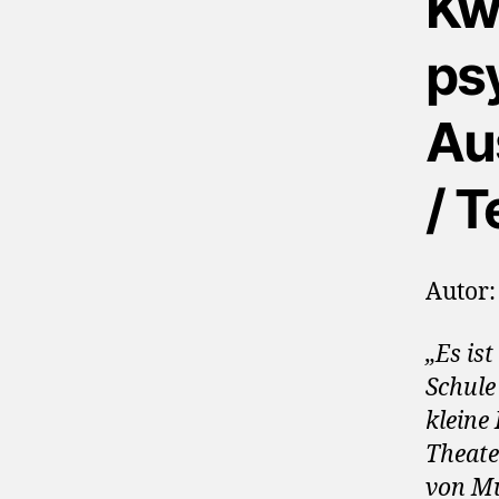
Kw
ps
Au
/ T
Autor:
„Es ist
Schule 
kleine
Theate
von Mu