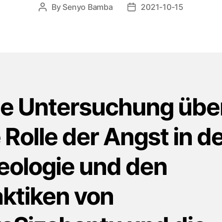
By
Senyo Bamba
2021-10-15
Post
Post
author
date
ne Untersuchung übe
 Rolle der Angst in d
eologie und den
aktiken von