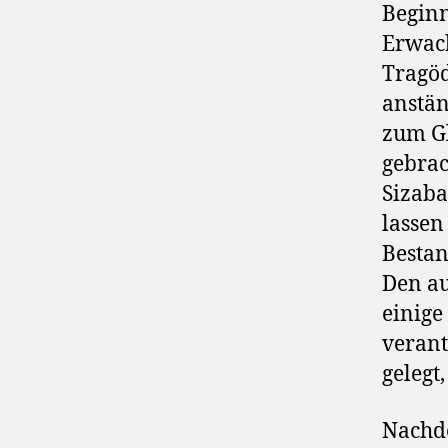
Beginn
Erwach
Tragöd
anstän
zum Gl
gebrac
Sizaba
lassen
Bestan
Den a
einige
verant
gelegt
Nachd