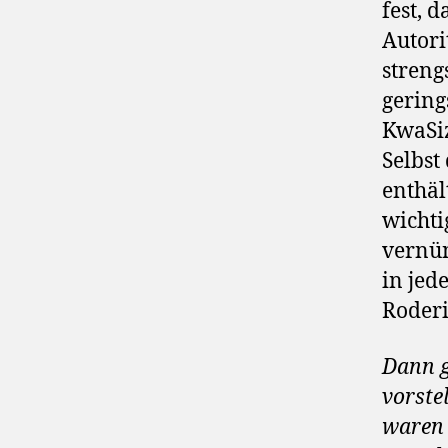
fest, 
Autori
streng
gering
KwaSiz
Selbst
enthäl
wichti
vernün
in jed
Roderi
Dann g
vorstel
waren 