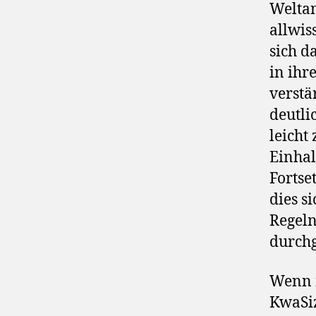
Weltan
allwis
sich d
in ihr
verstä
deutli
leicht
Einhal
Fortse
dies s
Regeln
durchg
Wenn m
KwaSiz