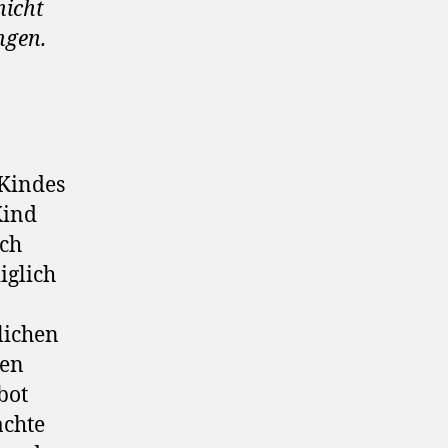
nicht
ngen.
 Kindes
Kind
ich
iglich
lichen
den
bot
achte