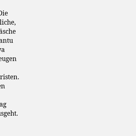
Die
liche,
äsche
antu
wa
zeugen
risten.
en
Tag
usgeht.