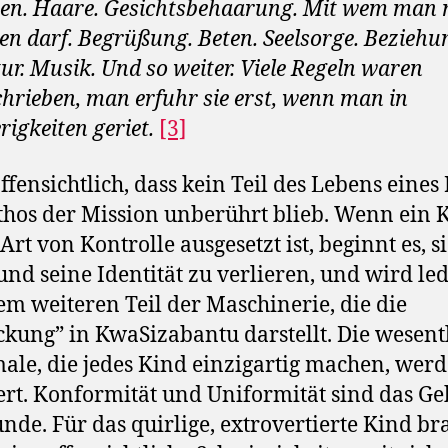
en. Haare. Gesichtsbehaarung. Mit wem man 
en darf. Begrüßung. Beten. Seelsorge. Beziehu
tur. Musik. Und so weiter. Viele Regeln waren
hrieben, man erfuhr sie erst, wenn man in
rigkeiten geriet.
[3]
 offensichtlich, dass kein Teil des Lebens eines
hos der Mission unberührt blieb. Wenn ein 
Art von Kontrolle ausgesetzt ist, beginnt es, s
 und seine Identität zu verlieren, und wird led
em weiteren Teil der Maschinerie, die die
kung” in KwaSizabantu darstellt. Die wesent
le, die jedes Kind einzigartig machen, wer
ert. Konformität und Uniformität sind das Ge
unde. Für das quirlige, extrovertierte Kind br