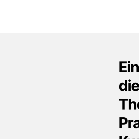
Ei
die
Th
Pr