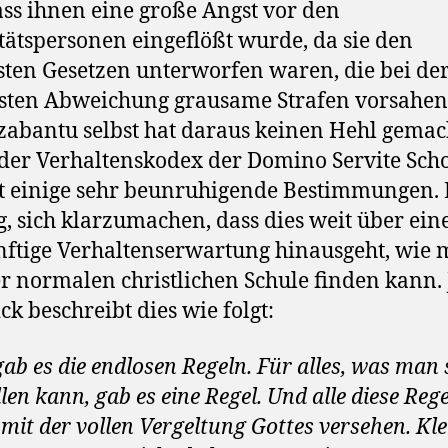
dass ihnen eine große Angst vor den
tätspersonen eingeflößt wurde, da sie den
sten Gesetzen unterworfen waren, die bei de
sten Abweichung grausame Strafen vorsahen
abantu selbst hat daraus keinen Hehl gemac
 der Verhaltenskodex der Domino Servite Sch
t einige sehr beunruhigende Bestimmungen. E
g, sich klarzumachen, dass dies weit über ein
ftige Verhaltenserwartung hinausgeht, wie 
er normalen christlichen Schule finden kann.
ck beschreibt dies wie folgt:
ab es die endlosen Regeln. Für alles, was man 
len kann, gab es eine Regel. Und alle diese Reg
mit der vollen Vergeltung Gottes versehen. Kl