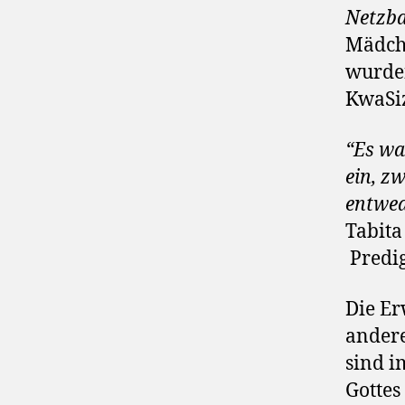
Netzba
Mädche
wurden
KwaSi
“Es wa
ein, zw
entwed
Tabita
Predi
Die Er
andere
sind i
Gottes