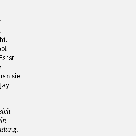
r
.
ht.
ool
s ist
e
man sie
 Jay
sich
eln
eidung.