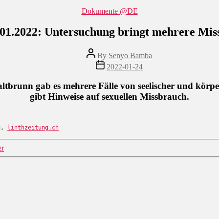
Categories
Dokumente @DE
01.2022: Untersuchung bringt mehrere Miss
Post
By
Senyo Bamba
author
Post
2022-01-24
date
tbrunn gab es mehrere Fälle von seelischer und körpe
gibt Hinweise auf sexuellen Missbrauch.
g, 
linthzeitung.ch
er