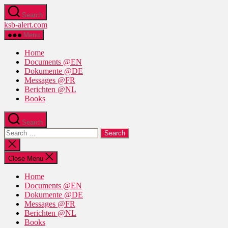
Skip
Search
to
ksb-alert.com
the
content
Menu
Home
Documents @EN
Dokumente @DE
Messages @FR
Berichten @NL
Books
Search
Search
for:
Close
search
Close Menu
Home
Documents @EN
Dokumente @DE
Messages @FR
Berichten @NL
Books