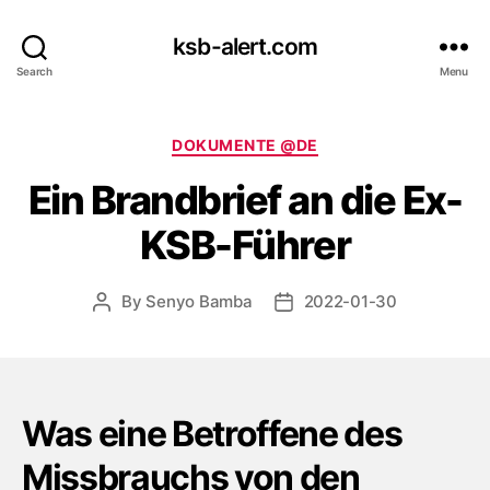
ksb-alert.com
Search
Menu
Categories
DOKUMENTE @DE
Ein Brandbrief an die Ex-
KSB-Führer
By
Senyo Bamba
2022-01-30
Post
Post
author
date
Was eine Betroffene des
Missbrauchs von den