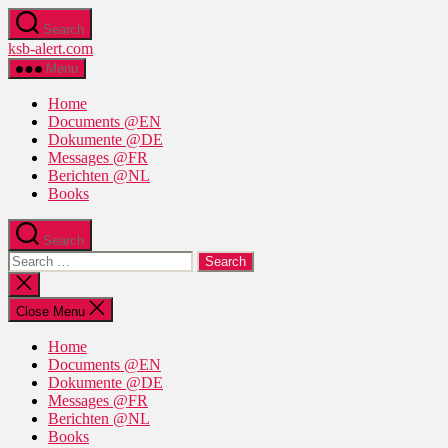
Skip
Search
to
ksb-alert.com
the
content
Menu
Home
Documents @EN
Dokumente @DE
Messages @FR
Berichten @NL
Books
Search
Search
for:
Close
search
Close Menu
Home
Documents @EN
Dokumente @DE
Messages @FR
Berichten @NL
Books