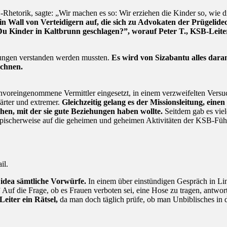
hetorik, sagte: „Wir machen es so: Wir erziehen die Kinder so, wie die
 ein Wall von Verteidigern auf, die sich zu Advokaten der Prügelid
Du Kinder in Kaltbrunn geschlagen?”, worauf Peter T., KSB-Leiter
hungen verstanden werden mussten.
Es wird von Sizabantu alles dara
echnen.
voreingenommene Vermittler eingesetzt, in einem verzweifelten Versu
ärter und extremer.
Gleichzeitig gelang es der Missionsleitung, ein
hen, mit der sie gute Beziehungen haben wollte.
Seitdem gab es vie
 typischerweise auf die geheimen und geheimen Aktivitäten der KSB-Fü
il.
 idea sämtliche Vorwürfe.
In einem über einstündigen Gespräch in Li
uf die Frage, ob es Frauen verboten sei, eine Hose zu tragen, antwo
Leiter ein Rätsel,
da man doch täglich prüfe, ob man Unbiblisches in 