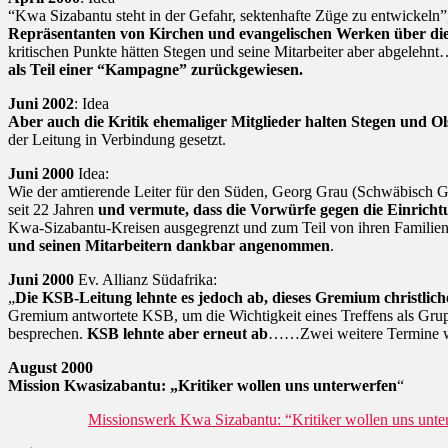
“Kwa Sizabantu steht in der Gefahr, sektenhafte Züge zu entwickeln”
Repräsentanten von Kirchen und evangelischen Werken über di
kritischen Punkte hätten Stegen und seine Mitarbeiter aber abgele
als Teil einer “Kampagne” zurückgewiesen.
Juni 2002
: Idea
Aber auch die Kritik ehemaliger Mitglieder halten Stegen und Ol
der Leitung in Verbindung gesetzt.
Juni 2000
Idea:
Wie der amtierende Leiter für den Süden, Georg Grau (Schwäbisch Gm
seit 22 Jahren
und vermute, dass die Vorwürfe gegen die Einric
Kwa-Sizabantu-Kreisen ausgegrenzt und zum Teil von ihren Familien i
und seinen Mitarbeitern dankbar angenommen
.
Juni 2000
Ev. Allianz Südafrika:
„
Die KSB-Leitung lehnte es jedoch ab, dieses Gremium christlic
Gremium antwortete KSB, um die Wichtigkeit eines Treffens als Grup
besprechen.
KSB lehnte aber erneut ab
……Zwei weitere Termine w
August 2000
Mission Kwasizabantu: „Kritiker wollen uns unterwerfen
“
Missionswerk Kwa Sizabantu: “Kritiker wollen uns unte