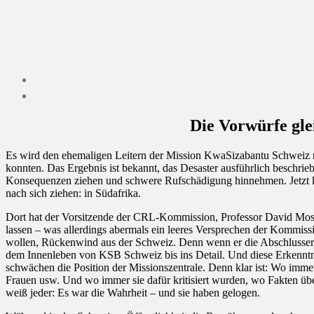
Die Vorwürfe glei
Es wird den ehemaligen Leitern der Mission KwaSizabantu Schweiz nic
konnten. Das Ergebnis ist bekannt, das Desaster ausführlich beschrie
Konsequenzen ziehen und schwere Rufschädigung hinnehmen. Jetzt 
nach sich ziehen: in Südafrika.
Dort hat der Vorsitzende der CRL-Kommission, Professor David Moso
lassen – was allerdings abermals ein leeres Versprechen der Kommi
wollen, Rückenwind aus der Schweiz. Denn wenn er die Abschlusserkl
dem Innenleben von KSB Schweiz bis ins Detail. Und diese Erkennt
schwächen die Position der Missionszentrale. Denn klar ist: Wo imm
Frauen usw. Und wo immer sie dafür kritisiert wurden, wo Fakten üb
weiß jeder: Es war die Wahrheit – und sie haben gelogen.