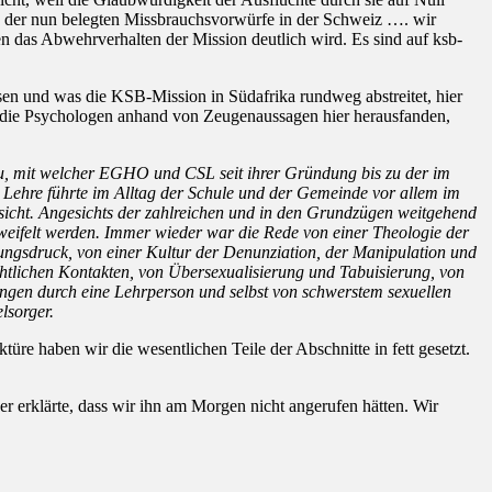
s der nun belegten Missbrauchsvorwürfe in der Schweiz …. wir
n das Abwehrverhalten der Mission deutlich wird. Es sind auf ksb-
en und was die KSB-Mission in Südafrika rundweg abstreitet, hier
 die Psychologen anhand von Zeugenaussagen hier herausfanden,
tu, mit welcher EGHO und CSL seit ihrer Gründung bis zu der im
Lehre führte im Alltag der Schule und der Gemeinde vor allem im
nsicht. Angesichts der zahlreichen und in den Grundzügen weitgehend
eifelt werden. Immer wieder war die Rede von einer Theologie der
ungsdruck, von einer Kultur der Denunziation, der Manipulation und
tlichen Kontakten, von Übersexualisierung und Tabuisierung, von
ungen durch eine Lehrperson und selbst von schwerstem sexuellen
lsorger.
re haben wir die wesentlichen Teile der Abschnitte in fett gesetzt.
r erklärte, dass wir ihn am Morgen nicht angerufen hätten. Wir