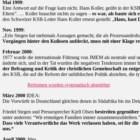
Mai 1999
:
Eine Antwort auf die Frage kam nicht. Hans Koller, geübt in der KSB-R
Eltern”. … Koller brauchte nichts zu sagen –
es war, als baute sich
den Schweizer KSB-Leiter Hans Koller erneut gestellt: „
Hans, hast 
Nov. 1999
:
„Erlo Stegen hat mehrmals Aussagen gemacht, die als Prozessandro
Vorgängen hinter den Kulissen aufdeckt, muss mit einer Klage r
Februar 2000
:
1977 wurde die internationale Führung von JMEM als neutrale und un
änderte sich, und in der Tat wurden die negativen Tendenzen immer h
der Befragung und Kritik der christlichen Gemeinschaft zu entge
des KSB, die auf die Reform der unbiblischen Politik abzielten, die
Reformen wurden systematisch abgelehnt
März 2000
IDEA:
Die Vorwürfe in Deutschland gleichen denen in Südafrika bis ins Deta
Friedel Stegen und Pressesprecher Kjell Olsen
bestreiten gegenüber
unter anderem: “Wir ermutigen Familien immer zusammenzubleiben.” A
Dass viele Verantwortliche das Werk verlassen haben, sei für die 
uns.“
April 2000
: Idea