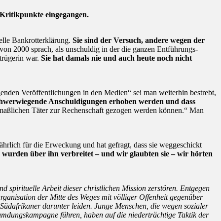
 Kritikpunkte eingegangen.
elle Bankrotterklärung.
Sie sind der Versuch, andere wegen der
l von 2000 sprach, als unschuldig in der die ganzen Entführungs-
etrügerin war.
Sie hat damals nie und auch heute noch nicht
genden Veröffentlichungen in den Medien“ sei man weiterhin bestrebt,
 schwerwiegende Anschuldigungen erhoben werden und dass
mutmaßlichen Täter zur Rechenschaft gezogen werden können.“ Man
ährlich für die Erweckung und hat gefragt, dass sie weggeschickt
urden über ihn verbreitet – und wir glaubten sie – wir hörten
 spirituelle Arbeit dieser christlichen Mission zerstören. Entgegen
Organisation der Mitte des Weges mit völliger Offenheit gegenüber
üdafrikaner darunter leiden. Junge Menschen, die wegen sozialer
eumdungskampagne führen, haben auf die niederträchtige Taktik der