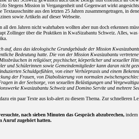
 Erlo Stegens Mission in Vergangenheit und Gegenwart wirkt angesicht
e Textausschnitte aus den letzten 25 Jahren zusammengetragen, in dene
zinen sowie Artikeln auf dieser Webseite.
 all den Jahren nicht wahrhaben wollten aber nun doch erkennen müss
t Zollinger über die Praktiken in KwaSizabantu Schweiz. Alles, was
ika.
lich auf, dass das ideologische Grundgebäude der Mission Kwasizaban
liche Bedeutung hatte. Die von der Mission Kwasizabantu vertretene 
issbräuchen in religiöser, psychischer, körperlicher und sexueller Hi
er und Schülerinnen sowie Gemeindemitglieder kann daran nicht gezw
n induzierten Schuldgefühlen, von einer Verhörpraxis und einem Bekenn
ckung der Frauen, von Diabolisierung von normalen zwischengeschlech
 Fragen in der Seelsorge, von sexuellen Belästigungen und Vergewaltig
ionswerke Kwasizabantu Schweiz und Domino Servite und mehrere See
azu ein paar Texte aus ksb-alert zu diesem Thema. Zur schnelleren Lektü
versuchte, nach sieben Minuten das Gespräch abzubrechen,
indem e
m Anruf zugehört hatten.