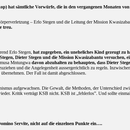
op) hat sämtliche Vorwürfe, die in den vergangenen Monaten v
rperverletzung – Erlo Stegen und die Leitung der Mission Kwasizabant
e treu.
erend Erlo Stegen,
hat zugegeben, ein uneheliches Kind gezeugt zu 
Stegen, Dieter Stegen und die Mission Kwasizabantu versuchen, ei
gumusa Mntungwa
davon abzuhalten zu behaupten, dass Dieter Stege
uziehen und die Angelegenheit aussergerichtlich zu regeln. Inzwisch
 übernehmen. Der Fall ist damit abgeschlossen.
nismus aufgewachsen. Die Gewalt, die Methoden, der Unterschied zw
der. Kritik verträgt KSB nicht. KSB ist „fehlerlos”. Und sollte einma
omino Servite, nicht auf die einzelnen Punkte ein….