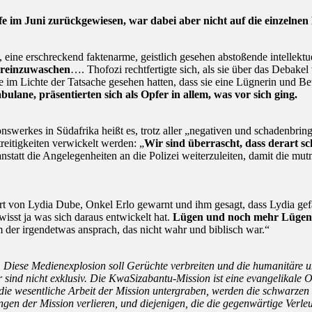
fe im Juni zurückgewiesen, war dabei aber nicht auf die einzelnen
eine erschreckend faktenarme, geistlich gesehen abstoßende intellektu
t reinzuwaschen
…. Thofozi rechtfertigte sich, als sie über das Debake
ie im Lichte der Tatsache gesehen hatten, dass sie eine Lügnerin und B
bulane, präsentierten sich als Opfer in allem, was vor sich ging.
swerkes in Südafrika heißt es, trotz aller „negativen und schadenbrin
treitigkeiten verwickelt werden: „
Wir sind überrascht, dass derart
a
nstatt die Angelegenheiten an die Polizei weiterzuleiten, damit die 
iert von Lydia Dube, Onkel Erlo gewarnt und ihm gesagt, dass Lydia gef
isst ja was sich daraus entwickelt hat.
Lügen und noch mehr Lügen w
m der irgendetwas ansprach, das nicht wahr und biblisch war.“
 Diese Medienexplosion soll Gerüchte verbreiten und die humanitäre und
r sind nicht exklusiv. Die KwaSizabantu-Mission ist eine evangelikale 
 wesentliche Arbeit der Mission untergraben, werden die schwarzen S
gen der Mission verlieren, und diejenigen, die die gegenwärtige Verl