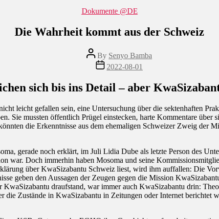
Categories
Dokumente @DE
Die Wahrheit kommt aus der Schweiz
Post
By
Senyo Bamba
author
Post
2022-08-01
date
chen sich bis ins Detail
–
aber KwaSizabantu
ht leicht gefallen sein, eine Untersuchung über die sektenhaften Prak
ben. Sie mussten öffentlich Prügel einstecken, harte Kommentare über 
könnten die Erkenntnisse aus dem ehemaligen Schweizer Zweig der M
ma, gerade noch erklärt, im Juli Lidia Dube als letzte Person des U
ssion war. Doch immerhin haben Mosoma und seine Kommissionsmitglied
ärung über KwaSizabantu Schweiz liest, wird ihm auffallen: Die Vorwü
nisse geben den Aussagen der Zeugen gegen die Mission KwaSizabantu
er KwaSizabantu draufstand, war immer auch KwaSizabantu drin: Theol
er die Zustände in KwaSizabantu in Zeitungen oder Internet berichtet