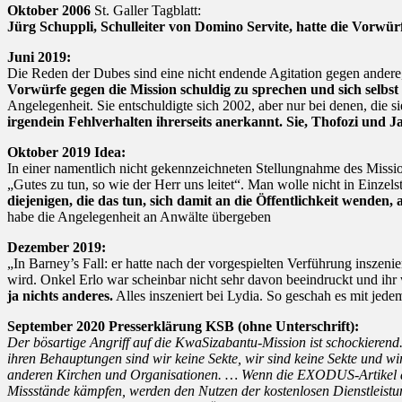
Oktober 2006
St. Galler Tagblatt:
Jürg Schuppli, Schulleiter von Domino Servite, hatte die Vorwür
Juni 2019:
Die Reden der Dubes sind eine nicht endende Agitation gegen andere, 
Vorwürfe gegen die Mission schuldig zu sprechen und sich selbs
Angelegenheit. Sie entschuldigte sich 2002, aber nur bei denen, die s
irgendein Fehlverhalten ihrerseits anerkannt. Sie, Thofozi und Ja
Oktober 2019 Idea:
In einer namentlich nicht gekennzeichneten Stellungnahme des Mission
„Gutes zu tun, so wie der Herr uns leitet“. Man wolle nicht in Einzels
diejenigen, die das tun, sich damit an die Öffentlichkeit wenden, 
habe die Angelegenheit an Anwälte übergeben
Dezember 2019:
„In Barney’s Fall: er hatte nach der vorgespielten Verführung inszen
wird. Onkel Erlo war scheinbar nicht sehr davon beeindruckt und ihr w
ja nichts anderes.
Alles inszeniert bei Lydia. So geschah es mit jede
September 2020 Presserklärung KSB (ohne Unterschrift):
Der bösartige Angriff auf die KwaSizabantu-Mission ist schockierend.
ihren Behauptungen sind wir keine Sekte, wir sind keine Sekte und wi
anderen Kirchen und Organisationen. … Wenn die EXODUS-Artikel die
Missstände kämpfen, werden den Nutzen der kostenlosen Dienstleistun