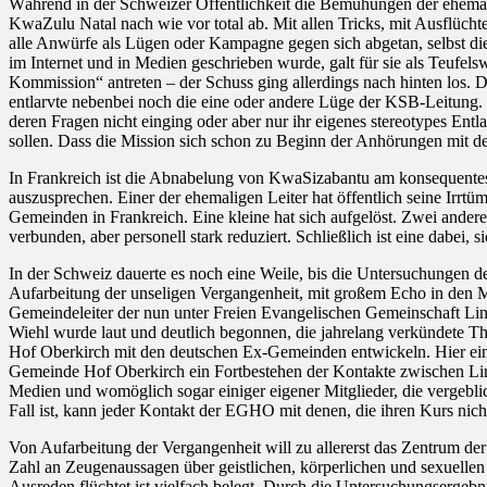
Während in der Schweizer Öffentlichkeit die Bemühungen der ehema
KwaZulu Natal nach wie vor total ab. Mit allen Tricks, mit Ausflüch
alle Anwürfe als Lügen oder Kampagne gegen sich abgetan, selbst di
im Internet und in Medien geschrieben wurde, galt für sie als Teuf
Kommission“ antreten – der Schuss ging allerdings nach hinten los.
entlarvte nebenbei noch die eine oder andere Lüge der KSB-Leitung. 
deren Fragen nicht einging oder aber nur ihr eigenes stereotypes En
sollen. Dass die Mission sich schon zu Beginn der Anhörungen mit d
In Frankreich ist die Abnabelung von KwaSizabantu am konsequentest
auszusprechen. Einer der ehemaligen Leiter hat öffentlich seine Irr
Gemeinden in Frankreich. Eine kleine hat sich aufgelöst. Zwei ander
verbunden, aber personell stark reduziert. Schließlich ist eine dabei
In der Schweiz dauerte es noch eine Weile, bis die Untersuchungen de
Aufarbeitung der unseligen Vergangenheit, mit großem Echo in den M
Gemeindeleiter der nun unter Freien Evangelischen Gemeinschaft Li
Wiehl wurde laut und deutlich begonnen, die jahrelang verkündete T
Hof Oberkirch mit den deutschen Ex-Gemeinden entwickeln. Hier eine 
Gemeinde Hof Oberkirch ein Fortbestehen der Kontakte zwischen Lindac
Medien und womöglich sogar einiger eigener Mitglieder, die vergebli
Fall ist, kann jeder Kontakt der EGHO mit denen, die ihren Kurs nic
Von Aufarbeitung der Vergangenheit will zu allererst das Zentrum d
Zahl an Zeugenaussagen über geistlichen, körperlichen und sexuellen M
Ausreden flüchtet ist vielfach belegt. Durch die Untersuchungsergeb