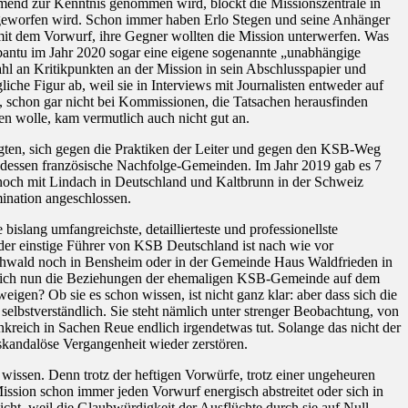
end zur Kenntnis genommen wird, blockt die Missionszentrale in
vorgeworfen wird. Schon immer haben Erlo Stegen und seine Anhänger
mit dem Vorwurf, ihre Gegner wollten die Mission unterwerfen. Was
bantu im Jahr 2020 sogar eine eigene sogenannte „unabhängige
hl an Kritikpunkten an der Mission in sein Abschlusspapier und
he Figur ab, weil sie in Interviews mit Journalisten entweder auf
, schon gar nicht bei Kommissionen, die Tatsachen herausfinden
n wolle, kam vermutlich auch nicht gut an.
gten, sich gegen die Praktiken der Leiter und gegen den KSB-Weg
nd dessen französische Nachfolge-Gemeinden. Im Jahr 2019 gab es 7
d noch mit Lindach in Deutschland und Kaltbrunn in der Schweiz
mination angeschlossen.
slang umfangreichste, detaillierteste und professionellste
der einstige Führer von KSB Deutschland ist nach wie vor
uhwald noch in Bensheim oder in der Gemeinde Haus Waldfrieden in
wie sich nun die Beziehungen der ehemaligen KSB-Gemeinde auf dem
gen? Ob sie es schon wissen, ist nicht ganz klar: aber dass sich die
elbstverständlich. Sie steht nämlich unter strenger Beobachtung, von
kreich in Sachen Reue endlich irgendetwas tut. Solange das nicht der
skandalöse Vergangenheit wieder zerstören.
issen. Denn trotz der heftigen Vorwürfe, trotz einer ungeheuren
Mission schon immer jeden Vorwurf energisch abstreitet oder sich in
cht, weil die Glaubwürdigkeit der Ausflüchte durch sie auf Null