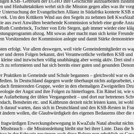
ligen KSB- Getreuen der EGHO ihre Geschichte aufzuarbeiten zustimm
ten und Hinhaltetaktiken wehrt sich die Mission gegen alles was ihr 
e Untersuchung der Evangelischen Allianz in Südafrika konterte KSB 
elswerk. Um den Kritikern Wind aus den Segeln zu nehmen ließ KwaSiza
 Die aus zwei Anwälten bestehende Kommission schrieb eine große Anza
Ruth Combrinck, Tochter von Erlo Stegen, gab immer wieder eine kläglic
tlastungsprogramm abzog. Mit sowas aber macht man sich keine Freunde
em Vorsitzenden der Kommission anlegte und damit Stärke demonstriere
en erfolgt. Vor allem deswegen, weil viele Gemeindemitglieder es wa
tümer und deren Folgen bekannt, drei Verantwortliche verließen KSB u
e kleine sind inzwischen völlig unabhängig aber wenig aktiv. Drei sin
, sich zu reformieren und hat sich bereits einer guten und gesunden Deno
r Praktiken in Gemeinde und Schule begannen – gleichwohl war es die bi
edien. In Deutschland dagegen wurde überhaupt nichts aufgearbeitet, 
ndach firmierenden Gruppe, weder in den ehemaligen Zweigstellen Dr
heologie der Angst und ihre Folgen zu hinterfragen. Ein Rätsel ist, 
Aufarbeitung der üblen Vergangenheit – und dort nur betretenes Schwei
h, Bensheim etc. und Kaltbrunn derzeit nicht leisten kann, ist wohl s
ch darauf warten, dass sich in Deutschland und den KSB-Resten in Fran
ht ändern wollen, die Glaubwürdigkeit des eigenen Bedauerns über die 
er fragwürdigen Erweckungsbewegung in KwaZulu Natal absolut nichts w
issbrauch – die Missionsleitung bleibt stur bei ihrer Linie. Dass die 
nisse in der Schweiz gewinnen auch diese Belege nun erheblich an Gewi