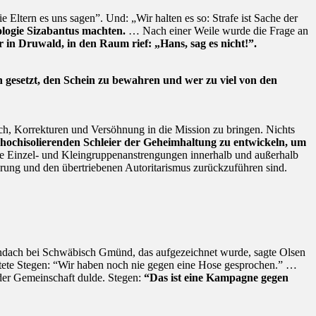
 Eltern es uns sagen”. Und: „Wir halten es so: Strafe ist Sache der
eologie Sizabantus machten.
… Nach einer Weile wurde die Frage an
 in Druwald, in den Raum rief: „Hans, sag es nicht!”.
n gesetzt, den Schein zu bewahren und wer zu viel von den
ch, Korrekturen und Versöhnung in die Mission zu bringen. Nichts
en hochisolierenden Schleier der Geheimhaltung zu entwickeln, um
le Einzel- und Kleingruppenanstrengungen innerhalb und außerhalb
hrung und den übertriebenen Autoritarismus zurückzuführen sind.
ndach bei Schwäbisch Gmünd, das aufgezeichnet wurde, sagte Olsen
rtete Stegen: “Wir haben noch nie gegen eine Hose gesprochen.” …
der Gemeinschaft dulde. Stegen:
“Das ist eine Kampagne gegen