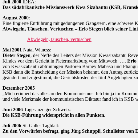
Juli 2000
IDEA:
Das südafrikanische Missionswerk Kwa Sizabantu (KSB, Kransk
August 2000
:
Eine fingierte Entführung mit gedungenen Gangstern, eine schwere Kö
Abwiegeln, Täuschen, Vertuschen – Erlo Stegen blieb seiner Lini
Abwiegeln, täuschen, vertuschen
Mai 2001
Natal Witness:
Dieter Stegen
, der Neffe des Leiters der Mission Kwasizabantu Rev
Kindes vor dem Gericht in Pietermaritzburg vom Mittwoch. ….
Erlo 
von Kwasizabantu abtrünnigen Pastoren Barney Mabaso und Phan
KSB dann die Entscheidung der Mission bekannt, den Antrag zurückz
geändert und zugestimmt, die Gerichtskosten der fünf Angeklagten zu
Dezember 2005
„Mich erinnert das alles an den Kommunismus. Ich bin ja im Kommu
und viele Merkmale der kommunistischen Diktatur fand ich in KSB wie
Juni 2006
Tagesanzeiger Schweiz:
Die KSB-Führung widerspricht in allen Punkten.
Juli 2006
St. Galler Tagblatt:
Zu den Vorwürfen befragt, ging Jürg Schuppli, Schulleiter von D