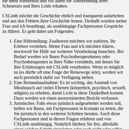
nie mehr wiederholt und vor allem Sie Anerkennung Ihres
Schmerzes und Ihres Leids erhalten.
CSLinth möchte die Geschichte ehrlich und transparent aufarbeiten
und aus den Fehlern ihrer Geschichte lernen. Deshalb wurden meine
Frau und ich beauftragt, als unabhängige Fachpersonen Gespräche
zu führen. Es geht dabei um Folgendes:
Eine Hilfestellung: Zuallererst möchten wir zuhören, Ihr
Erleben verstehen. Meine Frau und ich möchten klären,
inwieweit Sie Hilfe zur weiteren Verarbeitung brauchen. Bei
Bedarf werden wir Ihnen Psychotherapeutinnen oder
Psychotherapeuten in Ihrer Nähe vermitteln, mit denen Sie
Ihre Erfahrungen mit CSLinth verarbeiten. Wenn es möglich
ist (es dürfte oft eine Frage der Reisewege sein), werden wir
auch persönlich dafür zur Verfügung stehen.
Eine Bestandsaufnahme: Es ist wichtig, das Ausmaß von
Missbrauch auf vielen Ebenen (körperlich, psychisch, sexuell,
religiös) zu erheben, damit Licht in diese Dunkelheit kommt.
Dazu werden wir einen anonymisierten Bericht verfassen.
Juristisches: Falls etwas juristisch aufgearbeitet werden soll,
helfen wir Ihnen, mit Fachpersonen in Kontakt zu treten, die
Sie juristisch in den weiteren Schritten beraten. Auch diese
Fachpersonen sind in diesen Fragen erfahren und von
CSLinth unabhängig. Natürlich bleiben Sie frei, allenfalls