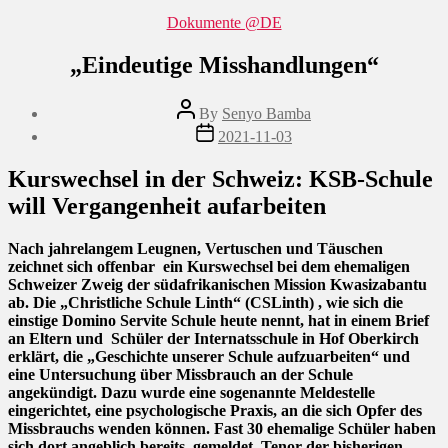
Categories
Dokumente @DE
„Eindeutige Misshandlungen“
Post
By
Senyo Bamba
author
Post
2021-11-03
date
Kurswechsel in der Schweiz: KSB-Schule
will Vergangenheit aufarbeiten
Nach jahrelangem Leugnen, Vertuschen und Täuschen
zeichnet sich offenbar ein Kurswechsel bei dem ehemaligen
Schweizer Zweig der südafrikanischen Mission Kwasizabantu
ab. Die „Christliche Schule Linth“ (CSLinth) , wie sich die
einstige Domino Servite Schule heute nennt, hat in einem Brief
an Eltern und Schüler der Internatsschule in Hof Oberkirch
erklärt, die „Geschichte unserer Schule aufzuarbeiten“ und
eine Untersuchung über Missbrauch an der Schule
angekündigt. Dazu wurde eine sogenannte Meldestelle
eingerichtet, eine psychologische Praxis, an die sich Opfer des
Missbrauchs wenden können. Fast 30 ehemalige Schüler haben
sich dort angeblich bereits gemeldet. Tenor der bisherigen