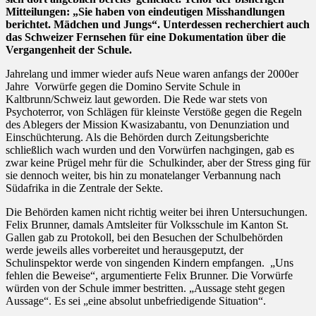
Mitteilungen: „Sie haben von eindeutigen Misshandlungen
berichtet. Mädchen und Jungs“. Unterdessen recherchiert auch
das Schweizer Fernsehen für eine Dokumentation über die
Vergangenheit der Schule.
Jahrelang und immer wieder aufs Neue waren anfangs der 2000er
Jahre Vorwürfe gegen die Domino Servite Schule in
Kaltbrunn/Schweiz laut geworden. Die Rede war stets von
Psychoterror, von Schlägen für kleinste Verstöße gegen die Regeln
des Ablegers der Mission Kwasizabantu, von Denunziation und
Einschüchterung. Als die Behörden durch Zeitungsberichte
schließlich wach wurden und den Vorwürfen nachgingen, gab es
zwar keine Prügel mehr für die Schulkinder, aber der Stress ging für
sie dennoch weiter, bis hin zu monatelanger Verbannung nach
Südafrika in die Zentrale der Sekte.
Die Behörden kamen nicht richtig weiter bei ihren Untersuchungen.
Felix Brunner, damals Amtsleiter für Volksschule im Kanton St.
Gallen gab zu Protokoll, bei den Besuchen der Schulbehörden
werde jeweils alles vorbereitet und herausgeputzt, der
Schulinspektor werde von singenden Kindern empfangen. „Uns
fehlen die Beweise“, argumentierte Felix Brunner. Die Vorwürfe
würden von der Schule immer bestritten. „Aussage steht gegen
Aussage“. Es sei „eine absolut unbefriedigende Situation“.