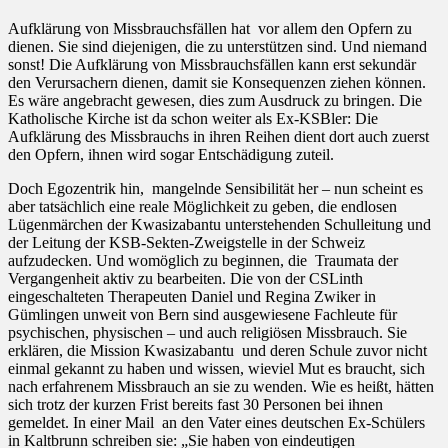
Aufklärung von Missbrauchsfällen hat vor allem den Opfern zu
dienen. Sie sind diejenigen, die zu unterstützen sind. Und niemand
sonst! Die Aufklärung von Missbrauchsfällen kann erst sekundär
den Verursachern dienen, damit sie Konsequenzen ziehen können.
Es wäre angebracht gewesen, dies zum Ausdruck zu bringen. Die
Katholische Kirche ist da schon weiter als Ex-KSBler: Die
Aufklärung des Missbrauchs in ihren Reihen dient dort auch zuerst
den Opfern, ihnen wird sogar Entschädigung zuteil.
Doch Egozentrik hin, mangelnde Sensibilität her – nun scheint es
aber tatsächlich eine reale Möglichkeit zu geben, die endlosen
Lügenmärchen der Kwasizabantu unterstehenden Schulleitung und
der Leitung der KSB-Sekten-Zweigstelle in der Schweiz
aufzudecken. Und womöglich zu beginnen, die Traumata der
Vergangenheit aktiv zu bearbeiten. Die von der CSLinth
eingeschalteten Therapeuten Daniel und Regina Zwiker in
Gümlingen unweit von Bern sind ausgewiesene Fachleute für
psychischen, physischen – und auch religiösen Missbrauch. Sie
erklären, die Mission Kwasizabantu und deren Schule zuvor nicht
einmal gekannt zu haben und wissen, wieviel Mut es braucht, sich
nach erfahrenem Missbrauch an sie zu wenden. Wie es heißt, hätten
sich trotz der kurzen Frist bereits fast 30 Personen bei ihnen
gemeldet. In einer Mail an den Vater eines deutschen Ex-Schülers
in Kaltbrunn schreiben sie: „Sie haben von eindeutigen