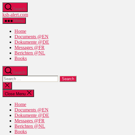
Skip
Search
to
ksb-alert.com
the
content
Menu
Home
Documents @EN
Dokumente @DE
Messages @FR
Berichten @NL
Books
Search
Search
for:
Close
search
Close Menu
Home
Documents @EN
Dokumente @DE
Messages @FR
Berichten @NL
Books