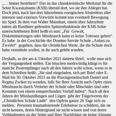
„… immer bestritten!“ Das ist das charakteristische Merkmal für die
Sekte Kwasizabantu (KSB) überall dort, wo sie ihre Ableger hat.
Doch jetzt, nach fast drei Jahrzehnten energischen Abstreitens aller
internen und externen Vorwürfe kommt nun eventuell Bewegung
ins Spiel. In dem von Walter Mannhart, einem über Jahrzehnte
intern als Hardliner geltenden Spitzenfunktionär der KSB-Sekte
unterschriebenen Brief heißt es nun: „Für Gewalt,
Diskriminierungen oder Missbrauch kann es keine Toleranz geben“.
Es habe in der Geschichte der Domino Servite Schule „Anlass zu
Zweifel“ gegeben, dass die christlichen Werte, die die Schule doch
habe vermitteln wollen, in ihr auch gelebt wurden.
Deshalb, so der am 4. Oktober 2021 datierte Brief, wolle man sich
der Vergangenheit stellen. Ein bisschen merkwürdig klingt es für
manche Postempfänger nach all den Jahren wohl schon, wenn es in
dem Schreiben heißt: „Sie sind eingeladen, sich per Brief oder E-
Mail bis 30. Oktober 2021 an die Praxisgemeinschaft Daniel und
Regina Zwiker zu wenden, falls Sie Ihrer Ansicht nach Opfer eines
Missbrauchs durch Vertreter der Schule oder Mitschüler sind oder
Kenntnis von einem entsprechenden Vorfall haben“. Nach all den
Jahren der Misshandlungen und Lügen gibt der Trägerverein der
„Christlichen Schule Linth“ den Opfern ganze 26 Tage sich zu
melden, Personen traumatisierende Erlebnisse zu schildern, die sie
nicht kennen, deren Hintergrund sie nicht wissen und von deren
Verbindungen zu der Sekte und ihrer Nachfolger sie keine Ahnung