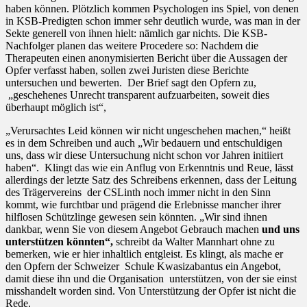
haben können. Plötzlich kommen Psychologen ins Spiel, von denen
in KSB-Predigten schon immer sehr deutlich wurde, was man in der
Sekte generell von ihnen hielt: nämlich gar nichts. Die KSB-
Nachfolger planen das weitere Procedere so: Nachdem die
Therapeuten einen anonymisierten Bericht über die Aussagen der
Opfer verfasst haben, sollen zwei Juristen diese Berichte
untersuchen und bewerten. Der Brief sagt den Opfern zu,
„geschehenes Unrecht transparent aufzuarbeiten, soweit dies
überhaupt möglich ist“,
„Verursachtes Leid können wir nicht ungeschehen machen,“ heißt
es in dem Schreiben und auch „Wir bedauern und entschuldigen
uns, dass wir diese Untersuchung nicht schon vor Jahren initiiert
haben“. Klingt das wie ein Anflug von Erkenntnis und Reue, lässt
allerdings der letzte Satz des Schreibens erkennen, dass der Leitung
des Trägervereins der CSLinth noch immer nicht in den Sinn
kommt, wie furchtbar und prägend die Erlebnisse mancher ihrer
hilflosen Schützlinge gewesen sein könnten. „Wir sind ihnen
dankbar, wenn Sie von diesem Angebot Gebrauch machen
und uns
unterstützen könnten“,
schreibt da Walter Mannhart ohne zu
bemerken, wie er hier inhaltlich entgleist. Es klingt, als mache er
den Opfern der Schweizer Schule Kwasizabantus ein Angebot,
damit diese ihn und die Organisation unterstützen, von der sie einst
misshandelt worden sind. Von Unterstützung der Opfer ist nicht die
Rede.