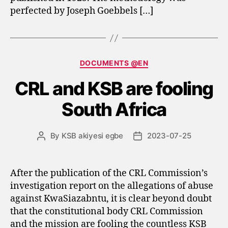
perfected by Joseph Goebbels […]
Categories
DOCUMENTS @EN
CRL and KSB are fooling
South Africa
By
KSB akiyesi egbe
2023-07-25
Post
Post
author
date
After the publication of the CRL Commission’s
investigation report on the allegations of abuse
against KwaSiazabntu, it is clear beyond doubt
that the constitutional body CRL Commission
and the mission are fooling the countless KSB