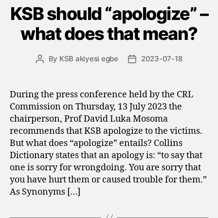
KSB should “apologize” –
what does that mean?
By
KSB akiyesi egbe
2023-07-18
Post
Post
author
date
During the press conference held by the CRL
Commission on Thursday, 13 July 2023 the
chairperson, Prof David Luka Mosoma
recommends that KSB apologize to the victims.
But what does “apologize” entails? Collins
Dictionary states that an apology is: “to say that
one is sorry for wrongdoing. You are sorry that
you have hurt them or caused trouble for them.”
As Synonyms […]