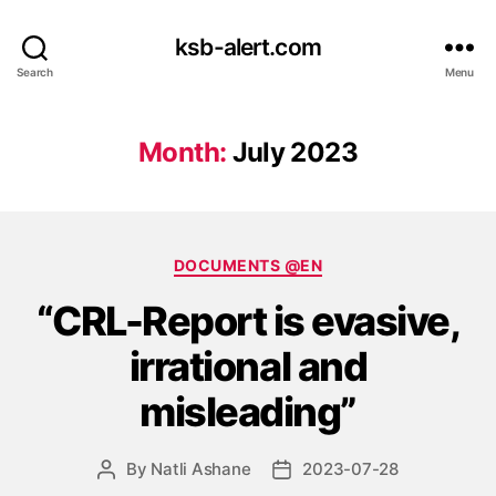
ksb-alert.com
Search
Menu
Month:
July 2023
Categories
DOCUMENTS @EN
“CRL-Report is evasive,
irrational and
misleading”
By
Natli Ashane
2023-07-28
Post
Post
author
date