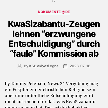
Categories
DOKUMENTE @DE
KwaSizabantu-Zeugen
lehnen “erzwungene
Entschuldigung” durch
“faule” Kommission ab
By
KSB akiyesi egbe
2023-07-16
Post
Post
author
date
by Tammy Petersen, News 24 Vergebung mag
ein Eckpfeiler der christlichen Religion sein,
aber eine ordentliche Entschuldigung wird
nicht ausreichen für das, was KwaSizabantu
ihnen angetan hat. Dies ist die kollektive