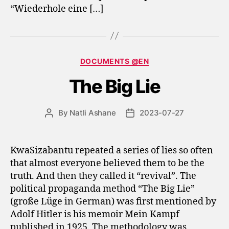
“Wiederhole eine […]
Categories
DOCUMENTS @EN
The Big Lie
By
Natli Ashane
2023-07-27
Post
Post
author
date
KwaSizabantu repeated a series of lies so often
that almost everyone believed them to be the
truth. And then they called it “revival”. The
political propaganda method “The Big Lie”
(große Lüge in German) was first mentioned by
Adolf Hitler is his memoir Mein Kampf
published in 1925. The methodology was